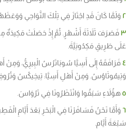
٢
وَلَمَّا كَانَ قَدِ اجْتَازَ فِي تِلْكَ النَّوَاحِي وَوَعَظَهُمْ
٣
فَصَرَفَ ثَلاَثَةَ أَشْهُرٍ. ثُمَّ إِذْ حَصَلَتْ مَكِيدَةٌ مِنَ
عَلَى طَرِيقِ مَكِدُونِيَّةَ.
٤
فَرَافَقَهُ إِلَى أَسِيَّا سُوبَاتَرُسُ الْبِيرِيُّ، وَمِنْ
وَتِيمُوثَاوُسُ. وَمِنْ أَهْلِ أَسِيَّا: تِيخِيكُسُ وَتُرُو
٥
هؤُلاَءِ سَبَقُوا وَانْتَظَرُونَا فِي تَرُوَاسَ.
٦
وَأَمَّا نَحْنُ فَسَافَرْنَا فِي الْبَحْرِ بَعْدَ أَيَّامِ الْفَط
سَبْعَةَ أَيَّامٍ.