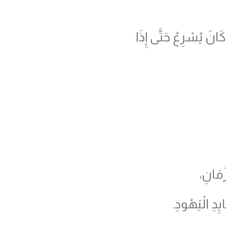
َانَ يُسْرِعُ حَتَّى إِذَا
َمَانِ،
يِدِ الْيَهُودِ.