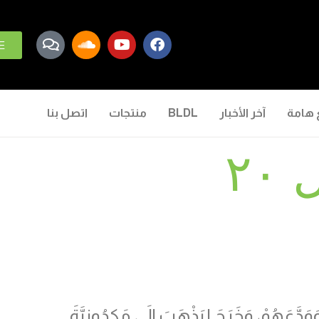
E
 هامة
آخر الأخبار
BLDL
منتجات
اتصل بنا
٢
دَّعَهُمْ، وَخَرَجَ لِيَذْهَبَ إِلَى مَكِدُونِيَّةَ.