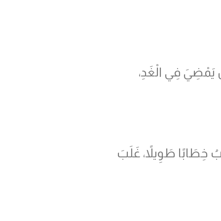
ْ يَمْضِيَ فِي الْغَدِ،
بُ خِطَابًا طَوِيلاً، غَلَبَ