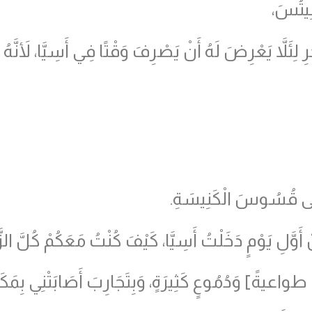
يلِيتُسَ،
ِئَلاَّ يَعْرِضَ لَهُ أَنْ يَصْرِفَ وَقْتًا فِي أَسِيَّا، لأَنَّهُ ك
َى قُسُوسَ الْكَنِيسَةِ.
ْ أَوَّلِ يَوْمٍ دَخَلْتُ أَسِيَّا، كَيْفَ كُنْتُ مَعَكُمْ كُلَّ الزّ
 طواعيةً
]
وَدُمُوعٍ كَثِيرَةٍ، وَبِتَجَارِبَ أَصَابَتْنِي بِمَكَا