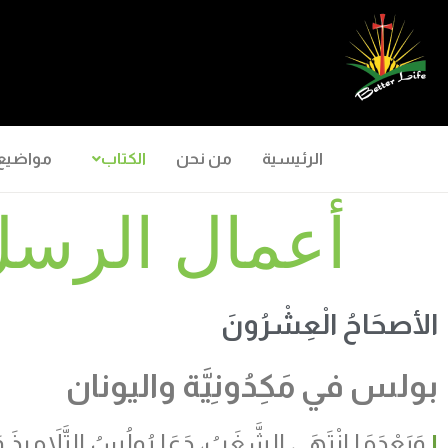
الرئيسية
من نحن
الكتاب
مواضيع
أعمال الرسل ٠
الأصحَاحُ الْعِشْرُونَ
بولس في مَكِدُونِيَّة واليونان
١
وَبَعْدَمَا انْتَهَى الشَّغَبُ، دَعَا بُولُسُ التَّلاَمِيذَ وَوَ