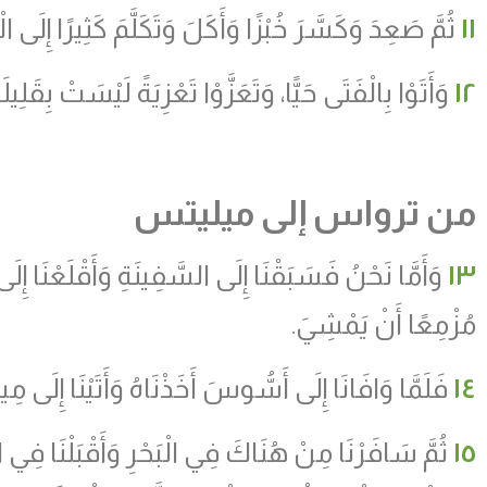
١١
ثُمَّ صَعِدَ وَكَسَّرَ خُبْزًا وَأَكَلَ وَتَكَلَّمَ كَثِيرًا إِلَى ا
١٢
وَأَتَوْا بِالْفَتَى حَيًّا، وَتَعَزَّوْا تَعْزِيَةً لَيْسَتْ بِقَلِيلَة
من ترواس إلى ميليتس
١٣
وَأَمَّا نَحْنُ فَسَبَقْنَا إِلَى السَّفِينَةِ وَأَقْلَعْنَا 
مُزْمِعًا أَنْ يَمْشِيَ.
١٤
فَلَمَّا وَافَانَا إِلَى أَسُّوسَ أَخَذْنَاهُ وَأَتَيْنَا إِلَى مِيت
١٥
ثُمَّ سَافَرْنَا مِنْ هُنَاكَ فِي الْبَحْرِ وَأَقْبَلْنَا فِي