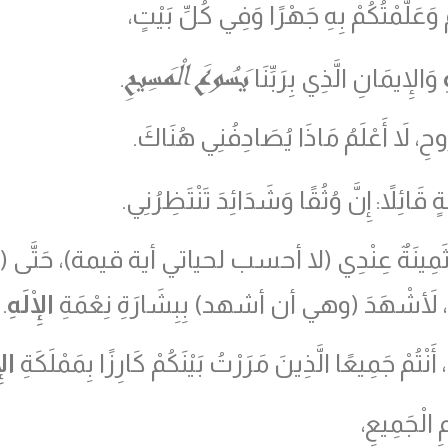
ُمْ وَعَلَّمْتُكُمْ بِهِ جَهْرًا وَفِي كُلِّ بَيْتٍ،
يَسُوعَ الْمَسِيحِ
وَالإِيمَانِ الَّذِي بِرَبِّنَا
.
ُوحِ، لاَ أَعْلَمُ مَاذَا يُصَادِفُنِي هُنَاكَ.
َائِلاً: إِنَّ وُثُقًا وَشَدَائِدَ تَنْتَظِرُنِي.
 ثَمِينَةٌ عِنْدِي (لا أحسب لحياتي أية قيمة)، حَتَّى (طال
، لأَشْهَدَ (وهي أن أشهد) بِبِشَارَةِ نِعْمَةِ
الْإِلَهِ
.
أَنْتُمْ جَمِيعًا الَّذِينَ مَرَرْتُ بَيْنَكُمْ كَارِزًا بِمَمْلَكَةِ
الْ
 الْجَمِيعِ،