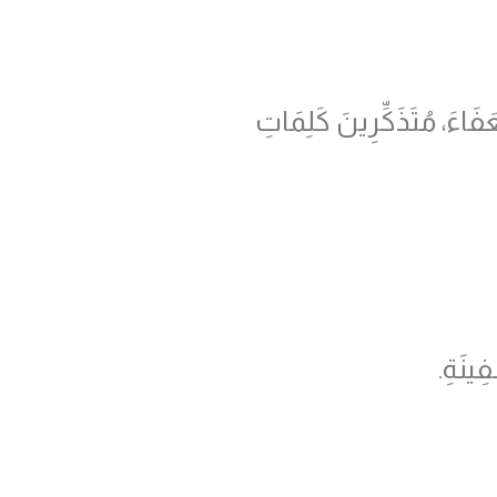
َاءَ، مُتَذَكِّرِينَ كَلِمَاتِ
فِينَةِ.