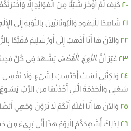
٢٠
كَيْفَ لَمْ أُؤَخِّرْ شَيْئًا مِنَ الْفَوَائِدِ إِلاَّ وَأَخْبَرْتُك
٢١
شَاهِدًا لِلْيَهُودِ وَالْيُونَانِيِّينَ بِالتَّوْبَةِ إِلَى
الْإِلَهِ
٢٢
وَالآنَ هَا أَنَا أَذْهَبُ إِلَى أُورُشَلِيمَ مُقَيَّدًا بِالرّ
الرُّوحَ
الْقُدُسَ
٢٣
غَيْرَ أَنَّ
يَشْهَدُ فِي كُلِّ مَدِينَةٍ ق
٢٤
وَلكِنَّنِي لَسْتُ أَحْتَسِبُ لِشَيْءٍ، وَلاَ نَفْسِي
سَعْيِي وَالْخِدْمَةَ الَّتِي أَخَذْتُهَا مِنَ الرَّبِّ
يَسُوعَ
٢٥
وَالآنَ هَا أَنَا أَعْلَمُ أَنَّكُمْ لاَ تَرَوْنَ وَجْهِي أَيْضًا، 
٢٦
لِذلِكَ أُشْهِدُكُمُ الْيَوْمَ هذَا أَنِّي بَرِيءٌ مِنْ دَمِ