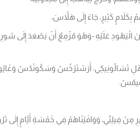
 بِكَلاَمٍ كَثِيرٍ، جَاءَ إِلَى هَلاَّسَ،
 الْيَهُودِ عَلَيْهِ -وَهُوَ مُزْمِعٌ أَنْ يَصْعَدَ إِلَى سُورِيَّ
 أَهْلِ تَسَالُونِيكِي: أَرَسْتَرْخُسُ وَسَكُونْدُسُ وَغَايُو
فِيمُسُ.
ِيرِ مِنْ فِيلِبِّي، وَوَافَيْنَاهُمْ فِي خَمْسَةِ أَيَّامٍ إِلَى ت