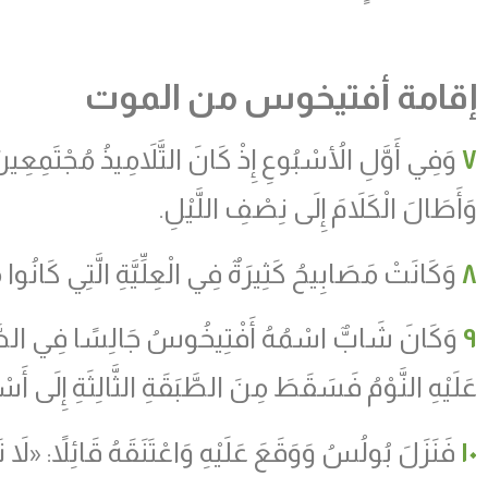
إقامة أفتيخوس من الموت
٧
وَفِي أَوَّلِ الأُسْبُوعِ إِذْ كَانَ التَّلاَمِيذُ مُجْتَمِعِ
وَأَطَالَ الْكَلاَمَ إِلَى نِصْفِ اللَّيْلِ.
٨
وَكَانَتْ مَصَابِيحُ كَثِيرَةٌ فِي الْعِلِّيَّةِ الَّتِي كَانُوا
٩
وَكَانَ شَابٌّ اسْمُهُ أَفْتِيخُوسُ جَالِسًا فِي الطَّاقَة
عَلَيْهِ النَّوْمُ فَسَقَطَ مِنَ الطَّبَقَةِ الثَّالِثَةِ إِلَى أَسْ
١٠
فَنَزَلَ بُولُسُ وَوَقَعَ عَلَيْهِ وَاعْتَنَقَهُ قَائِلاً: «لاَ