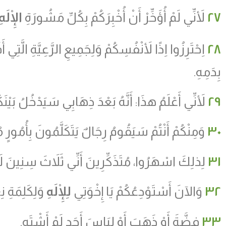
٢٧
لأَنِّي لَمْ أُؤَخِّرْ أَنْ أُخْبِرَكُمْ بِكُلِّ مَشُورَةِ
الْإِلَهِ
٢٨
اِحْتَرِزُوا اِذًا لأَنْفُسِكُمْ وَلِجَمِيعِ الرَّعِيَّةِ الَّتِي أ
بِدَمِهِ.
٢٩
لأَنِّي أَعْلَمُ هذَا: أَنَّهُ بَعْدَ ذِهَابِي سَيَدْخُلُ بَيْن
٣٠
وَمِنْكُمْ أَنْتُمْ سَيَقُومُ رِجَالٌ يَتَكَلَّمُونَ بِأُمُورٍ مُلْ
٣١
لِذلِكَ اسْهَرُوا، مُتَذَكِّرِينَ أَنِّي ثَلاَثَ سِنِينَ لَيْلاً
٣٢
وَالآنَ أَسْتَوْدِعُكُمْ يَا إِخْوَتِي
لِلْإِلَهِ
وَلِكَلِمَةِ نِ
٣٣
فِضَّةَ أَوْ ذَهَبَ أَوْ لِبَاسَ أَحَدٍ لَمْ أَشْتَهِ.