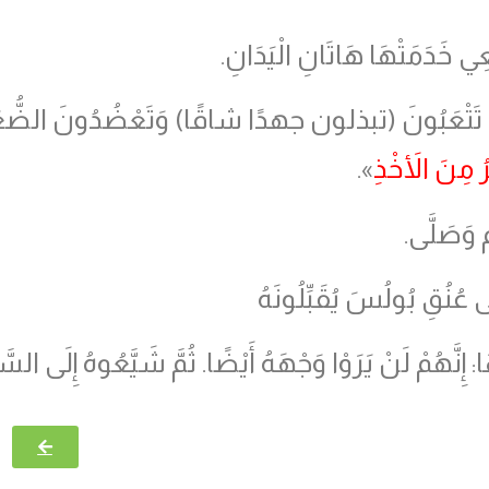
عِي خَدَمَتْهَا هَاتَانِ الْيَدَانِ.
ْ تَتْعَبُونَ
(
تبذلون جهدًا شاقًا
)
وَتَعْضُدُونَ الضُّعَف
ُ مِنَ الأَخْذِ
».
ْ وَصَلَّى.
عُنُقِ بُولُسَ يُقَبِّلُونَهُ
: إِنَّهُمْ لَنْ يَرَوْا وَجْهَهُ أَيْضًا. ثُمَّ شَيَّعُوهُ إِلَى السَّ