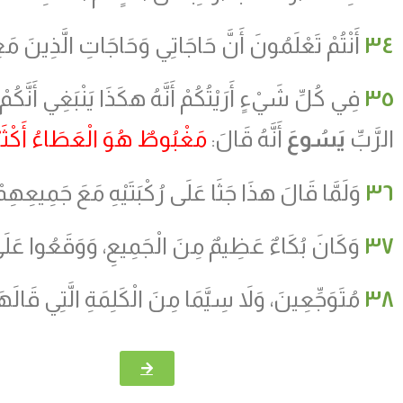
٣٤
أَنْتُمْ تَعْلَمُونَ أَنَّ حَاجَاتِي وَحَاجَاتِ الَّذِينَ مَ
٣٥
فِي كُلِّ شَيْءٍ أَرَيْتُكُمْ أَنَّهُ هكَذَا يَنْبَغِي أَنَّكُم
الرَّبِّ
يَسُوعَ
أَنَّهُ قَالَ:
مَغْبُوطٌ هُوَ الْعَطَاءُ أَكْثَر
٣٦
وَلَمَّا قَالَ هذَا جَثَا عَلَى رُكْبَتَيْهِ مَعَ جَمِيعِهِم
٣٧
وَكَانَ بُكَاءٌ عَظِيمٌ مِنَ الْجَمِيعِ، وَوَقَعُوا عَلَى 
٣٨
مُتَوَجِّعِينَ، وَلاَ سِيَّمَا مِنَ الْكَلِمَةِ الَّتِي قَالَهَا