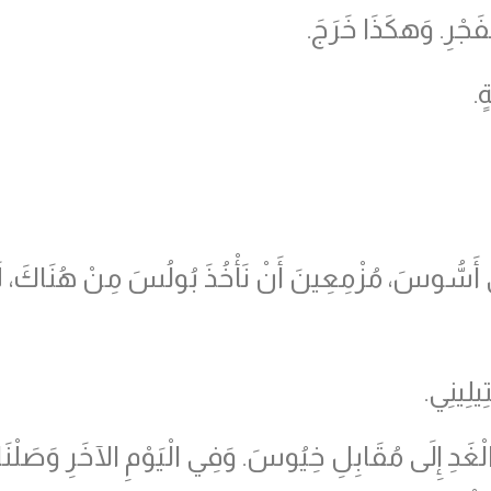
لْفَجْرِ. وَهكَذَا خَرَجَ.
ٍ.
إِلَى أَسُّوسَ، مُزْمِعِينَ أَنْ نَأْخُذَ بُولُسَ مِنْ هُنَاكَ، لأ
ِيلِينِي.
 الْغَدِ إِلَى مُقَابِلِ خِيُوسَ. وَفِي الْيَوْمِ الآخَرِ وَصَلْن