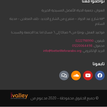
تواصلوا معنا
العنوان: جمعية الحياة الأفضل المسيحية الخيرية
١٥٣ شارع عبد الجواد – متفرع من الشارع الجديد- خلف المطحن – مدينة
السلام
مواعيد العمل: يوميًا من ٩ صباحًا إلى ٦ مساءً (ما عدا الجمعة والسبت)
تليفون:
0222798990
محمول:
01220064498
البريد الإلكتروني:
info@betterlifeforarabs.org
تابعونا
© جميع الحقوق محفوظة – 2020 مدعوم من