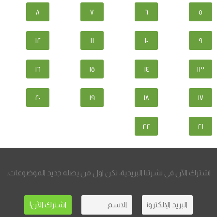
٨
٧
٦
٥
١٢
١١
١٠
٩
١٦
١٥
١٤
١٣
٢٠
١٩
١٨
١٧
٢٢
٢١
اشترك الآن في نشرتنا البريدية، تكن اول من يصله جديد الموضوعات.