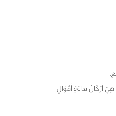
عِ.
هِيَ أَرْكَانُ بَدَاءَةِ أَقْوَالِ