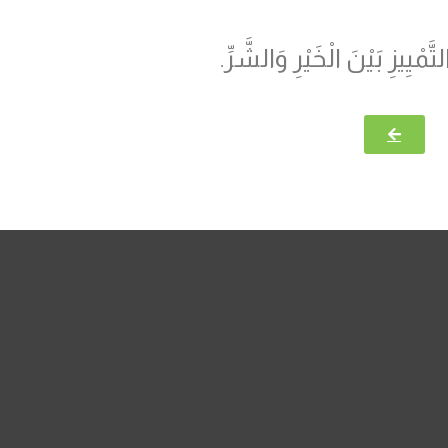
ْيِيزِ بَيْنَ الْخَيْرِ وَالشَّرِّ.