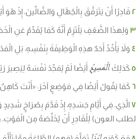
٢
قَادِرًا أَنْ يَتَرَفَّقَ بِالْجُهَّالِ وَالضَّالِّينَ، إِذْ هُوَ
٣
وَلِهذَا الضَّعْفِ يَلْتَزِمُ أَنَّهُ كَمَا يُقَدِّمُ عَنِ ال
٤
وَلاَ يَأْخُذُ أَحَدٌ هذِهِ الْوَظِيفَةَ بِنَفْسِهِ، بَلِ الْمَد
الْمَسِيحُ
٥
كَذلِكَ
أَيْضًا لَمْ يُمَجِّدْ نَفْسَهُ لِيَصِيرَ ر
٦
كَمَا يَقُولُ أَيْضًا فِي مَوْضِعٍ آخَرَ: «أَنْتَ كَاهِنٌ إِل
٧
الَّذِي، فِي أَيَّامِ جَسَدِهِ، إِذْ قَدَّمَ بِصُرَاخ
لطلب العون) لِلْقَادِرِ أَنْ يُخَلِّصَهُ مِنَ الْمَوْتِ، وَس
ابْنًا
٨
مَعَ كَوْنِهِ
تَعَلَّمَ (فهم) الطَّاعَةَ مِمَّا تَأَلَّمَ بِ