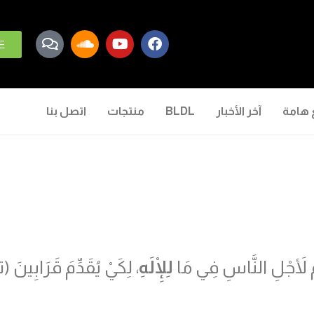
E
 هامة
آخر الأخبار
BLDL
منتجات
اتصل بنا
مُ لأَجْلِ النَّاسِ فِي مَا
لِلْإِلَهِ
، لِكَيْ يُقَدِّمَ قَرَابِين