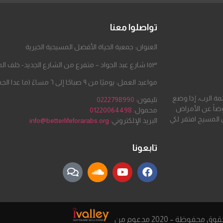
تواصلوا معنا
العنوان: جمعية الحياة الأفضل المسيحية الخيرية
١٥٣ شارع عبد الجواد – متفرع من الشارع الجديد- خلف المطحن – مدينة السلام
مواعيد العمل: يوميًا من ٩ صباحًا إلى ٦ مساءً (ما عدا الجمعة والسبت)
لمة الرب، إذا وضع
تليفون:
0222798990
ضاً عن الأمراض
محمول:
01220064498
 المسيح افتقر لكي
البريد الإلكتروني:
info@betterlifeforarabs.org
تابعونا
محفوظة – 2020 مدعوم من