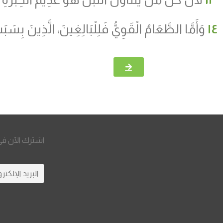
١٤
وَأَمَّا الطَّعَامُ الْقَوِيُّ فَلِلْبَالِغِينَ، الَّذِينَ بِسَبَب
اشترك الآن في 