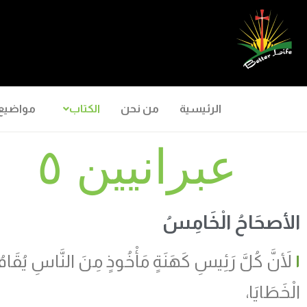
الرئيسية
من نحن
الكتاب
مواضيع
عبرانيين ٥
الأصحَاحُ الْخَامِسُ
١
لأَنَّ كُلَّ رَئِيسِ كَهَنَةٍ مَأْخُوذٍ مِنَ النَّاسِ يُقَا
الْخَطَايَا،