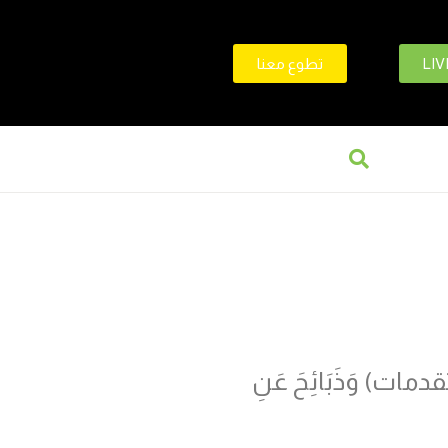
LIV
تطوع معنا
َ (تقدمات) وَذَبَائِحَ عَنِ