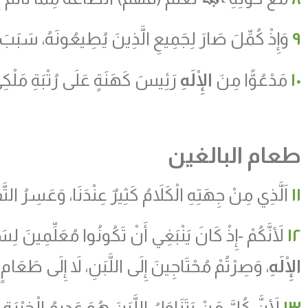
٩
وَإِذْ كُمِّلَ صَارَ لِجَمِيعِ الَّذِينَ يُطِيعُونَهُ، سَبَبَ 
١٠
مَدْعُوًّا مِنَ
الْإِلَهِ
رَئِيسَ كَهَنَةٍ عَلَى رُتْبَةِ مَلْك
طعام البالغين
١١
اَلَّذِي مِنْ جِهَتِهِ الْكَلاَمُ كَثِيرٌ عِنْدَنَا، وَعَسِرُ الت
١٢
لأَنَّكُمْ -إِذْ كَانَ يَنْبَغِي أَنْ تَكُونُوا مُعَلِّمِينَ لِ
الْإِلَهِ
، وَصِرْتُمْ مُحْتَاجِينَ إِلَى اللَّبَنِ، لاَ إِلَى طَعَامٍ 
١٣
لأَنَّ كُلَّ مَنْ يَتَنَاوَلُ اللَّبَنَ هُوَ عَدِيمُ الْخِبْر