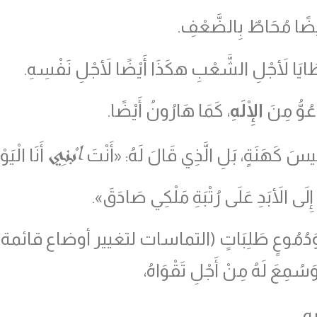
 أَيْضًا مُحَاطٌ بِالضَّعْفِ.
ْخَطَايَا لأَجْلِ الشَّعْبِ هكَذَا أَيْضًا لأَجْلِ نَفْسِهِ.
ْعُوُّ مِنَ
الْإِلَهِ
، كَمَا هَارُونُ أَيْضًا.
ابْنِي
َئِيسَ كَهَنَةٍ، بَلِ الَّذِي قَالَ لَهُ: «أَنْتَ
أَنَا الْيَو
َى الأَبَدِ عَلَى رُتْبَةِ مَلْكِي صَادَقَ».
ٍ شَدِيدٍ وَدُمُوعٍ طَلِبَاتٍ (التماسات لتغيير أوضاع قائ
ُمِعَ لَهُ مِنْ أَجْلِ تَقْوَاهُ،
هِ.