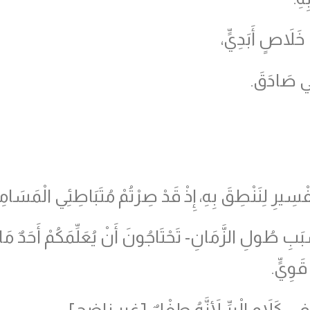
خَلاَصٍ أَبَدِيٍّ،
ِي صَادَقَ.
َّفْسِيرِ لِنَنْطِقَ بِهِ، إِذْ قَدْ صِرْتُمْ مُتَبَاطِئِي الْمَسَامِ
سَبَبِ طُولِ الزَّمَانِ- تَحْتَاجُونَ أَنْ يُعَلِّمَكُمْ أَحَدٌ مَا 
قَوِيٍّ.
َةِ فِي كَلاَمِ الْبِرِّ لأَنَّهُ طِفْلٌ [غير ناضج]،