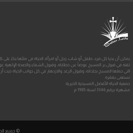
يمكن أن يحيا كل فرد، طفل أو شاب، رجل أو امرأة، الحياة في ملئها بناءً على ك
ثقته في قبول بر المسيح عوضاً عن خطاياه، وقبول الشفاء والصحة الإلهية عو
التي حملها المسيح بجلداته، وقبول الرغد والازدهار في كل جوانب الحياة حيث أن
نستغنى بفقره.
جمعية الحياة الأفضل المسيحية الخيرية
مشهرة برقم 3346 لسنة 1985 م
© جميع الحقوق 