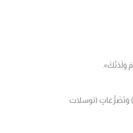
ْمَ وَلَدْتُكَ».
مة) وَتَضَرُّعَاتٍ (توسلات