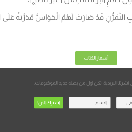
ِ التَّمَرُّنِ قَدْ صَارَتْ لَهُمُ الْحَوَاسُّ مُدَرَّبَةً عَلَى التَّم
أسفار الكتاب
نشرتنا البريدية، تكن اول من يصله جديد الموضوعات.