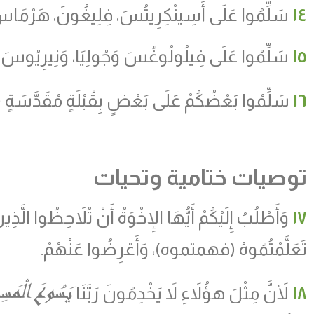
١٤
سَلِّمُوا عَلَى أَسِينْكِرِيتُسَ، فِلِيغُونَ، هَرْمَاسَ،
١٥
سَلِّمُوا عَلَى فِيلُولُوغُسَ وَجُولِيَا، وَنِيرِيُوسَ وَأ
١٦
سَلِّمُوا بَعْضُكُمْ عَلَى بَعْضٍ بِقُبْلَةٍ مُقَدَّسَةٍ
(
توصيات ختامية وتحيات
١٧
وَأَطْلُبُ إِلَيْكُمْ أَيُّهَا الإِخْوَةُ أَنْ تُلاَحِظُوا الَّذ
تَعَلَّمْتُمُوهُ
(
فهمتموه
)
، وَأَعْرِضُوا عَنْهُمْ.
يَسُوعَ الْمَسِ
١٨
لأَنَّ مِثْلَ هؤُلاَءِ لاَ يَخْدِمُونَ رَبَّنَا