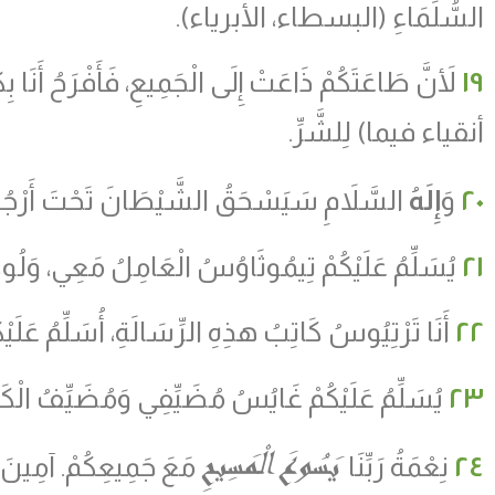
السُّلَمَاءِ (البسطاء، الأبرياء).
١٩
لأَنَّ طَاعَتَكُمْ ذَاعَتْ إِلَى الْجَمِيعِ، فَأَفْرَحُ أَنَا بِك
أنقياء فيما
)
لِلشَّرِّ.
٢٠
وَ
إِلَهُ
السَّلاَمِ سَيَسْحَقُ الشَّيْطَانَ تَحْتَ أَرْجُلِكُم
٢١
يُسَلِّمُ عَلَيْكُمْ تِيمُوثَاوُسُ الْعَامِلُ مَعِي، وَ
٢٢
أَنَا تَرْتِيُوسُ كَاتِبُ هذِهِ الرِّسَالَةِ، أُسَلِّمُ عَلَيْ
٢٣
يُسَلِّمُ عَلَيْكُمْ غَايُسُ مُضَيِّفِي وَمُضَيِّفُ الْكَنِي
يَسُوعَ الْمَسِيحِ
٢٤
نِعْمَةُ رَبِّنَا
مَعَ جَمِيعِكُمْ. آمِينَ.