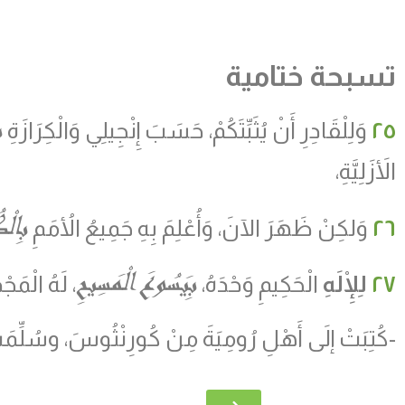
تسبحة ختامية
ب
٢٥
وَلِلْقَادِرِ أَنْ يُثَبِّتَكُمْ، حَسَبَ إِنْجِيلِي وَالْكِرَازَةِ
الأَزَلِيَّةِ،
بِالْ
٢٦
وَلكِنْ ظَهَرَ الآنَ، وَأُعْلِمَ بِهِ جَمِيعُ الأُمَمِ
بِيَسُوعَ الْمَسِيحِ
٢٧
لِلْإِلَهِ
الْحَكِيمِ وَحْدَهُ،
، لَهُ الْمَجْ
-كُتِبَتْ إلَى أَهْلِ رُومِيَةَ مِنْ كُورِنْثُوسَ، وسُلِّمَتْ 