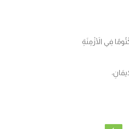
تُومًا فِي الأَزْمِنَةِ
إِيمَانِ،