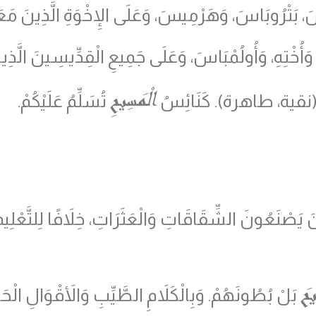
 بَتْرُوبَاسَ، وَهَرْمِيسَ، وَعَلَى الإِخْوَةِ الَّذِينَ مَع
ُخْتِهِ، وَأُولُمْبَاسَ، وَعَلَى جَمِيعِ الْقِدِّيسِينَ الَّذِي
الْمَسِيحِ
نقية، طاهرة
)
. كَنَائِسُ
تُسَلِّمُ عَلَيْكُمْ.
ِينَ يَصْنَعُونَ الشِّقَاقَاتِ وَالْعَثَرَاتِ، خِلاَفًا لِلتَّعْلِيم
يحَ
بَلْ بُطُونَهُمْ. وَبِالْكَلاَمِ الطَّيِّبِ وَالأَقْوَالِ الْ