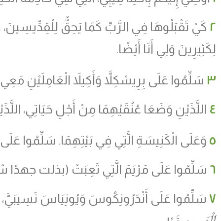
٢
كَيْ تَقْبَلُوهَا فِي الرَّبِّ كَمَا يَحِقُّ لِلْقِدِّيسِينَ، 
لِكَثِيرِينَ وَلِي أَنَا أَيْضًا.
٣
سَلِّمُوا عَلَى بِرِيسْكِلاَّ وَأَكِيلاَ الْعَامِلَيْنِ مَع
٤
اللَّذَيْنِ وَضَعَا عُنُقَيْهِمَا مِنْ أَجْلِ حَيَاتِي، اللَّذ
٥
وَعَلَى الْكَنِيسَةِ الَّتِي فِي بَيْتِهِمَا. سَلِّمُوا عَلَى أَ
٦
سَلِّمُوا عَلَى مَرْيَمَ الَّتِي تَعِبَتْ
(
بذلت جهدًا شا
٧
سَلِّمُوا عَلَى أَنْدَرُونِكُوسَ وَيُونِيَاسَ نَسِيبَيَّ، ا
الْمَسِيحِ