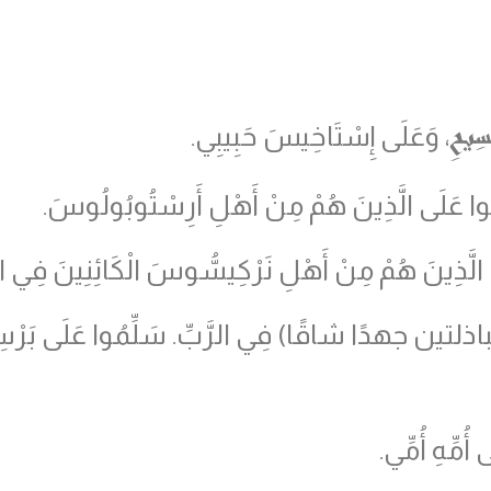
سِيحِ
، وَعَلَى إِسْتَاخِيسَ حَبِيبِي.
ُوا عَلَى الَّذِينَ هُمْ مِنْ أَهْلِ أَرِسْتُوبُولُوسَ.
َّذِينَ هُمْ مِنْ أَهْلِ نَرْكِيسُّوسَ الْكَائِنِينَ فِي الر
باذلتين جهدًا شاقًا
)
فِي الرَّبِّ. سَلِّمُوا عَلَى بَرْس
ُمِّهِ أُمِّي.