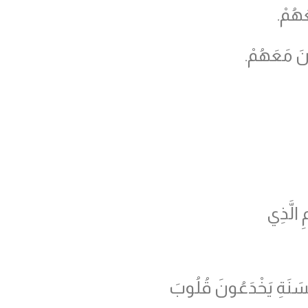
َهُمْ.
نَ مَعَهُمْ.
ِ الَّذِي
حَسَنَةِ يَخْدَعُونَ قُلُوبَ