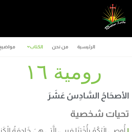
الرئيسية
من نحن
الكتاب
مواضيع
رومية ١٦
الأصحَاحُ السَّادِسُ عَشَرَ
تحيات شخصية
١
أُوصِي إِلَيْكُمْ بِأُخْتِنَا فِيبِي، الَّتِي هِيَ خَادِمَةُ الْكَن