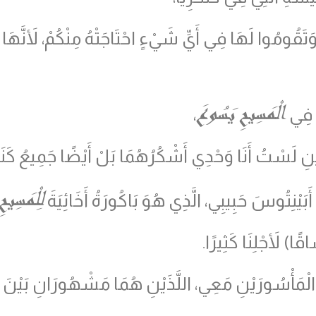
وَتَقُومُوا لَهَا فِي أَيِّ شَيْءٍ احْتَاجَتْهُ مِنْكُمْ، لأَنَّ
الْمَسِيحِ يَسُوعَ
ِي فِي
،
َيْنِ لَسْتُ أَنَا وَحْدِي أَشْكُرُهُمَا بَلْ أَيْضًا جَمِيعُ كَن
لِلْمَسِيحِ
بَيْنِتُوسَ حَبِيبِي، الَّذِي هُوَ بَاكُورَةُ أَخَائِيَةَ
قًا
)
لأَجْلِنَا كَثِيرًا.
لْمَأْسُورَيْنِ مَعِي، اللَّذَيْنِ هُمَا مَشْهُورَانِ بَيْنَ ا