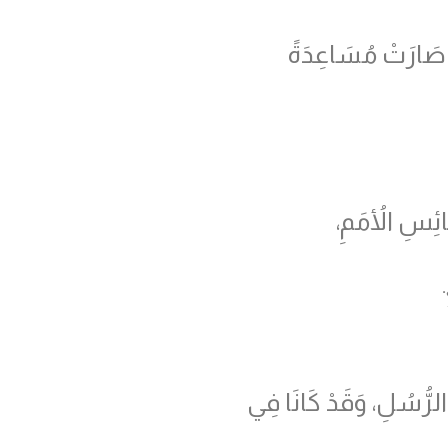
هَا صَارَتْ مُسَاعِدَةً
َائِسِ الأُمَمِ،
.
لرُّسُلِ، وَقَدْ كَانَا فِي