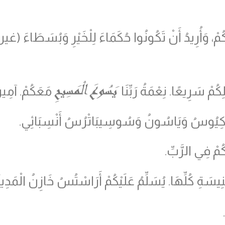
ُمْ، وَأُرِيدُ أَنْ تَكُونُوا حُكَمَاءَ لِلْخَيْرِ وَبُسَطَاءَ
(
غير 
يَسُوعَ الْمَسِيحِ
ْ سَرِيعًا. نِعْمَةُ رَبِّنَا
مَعَكُمْ. آمِين
لُوكِيُوسُ وَيَاسُونُ وَسُوسِيبَاتْرُسُ أَنْسِبَائِي.
كُمْ فِي الرَّبِّ.
سَةِ كُلِّهَا. يُسَلِّمُ عَلَيْكُمْ أَرَاسْتُسُ خَازِنُ الْمَدِين