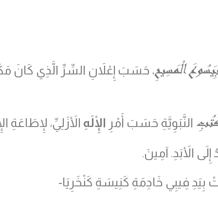
ِيَسُوعَ الْمَسِيحِ
، حَسَبَ إِعْلاَنِ السِّرِّ الَّذِي كَانَ مَكْ
كُتُبِ
النَّبَوِيَّةِ حَسَبَ أَمْرِ
الْإِلَهِ
الأَزَلِيِّ، لإِطَاعَةِ ال
دُ إِلَى الأَبَدِ. آمِينَ.
بِيَدِ فِيبِي خَادِمَةِ كَنِيسَةِ كَنْخَرِيَا-