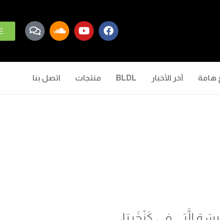
E
 هامة
آخر الأخبار
BLDL
منتجات
اتصل بنا
ِيسَةِ الَّتِي فِي كَنْخَرِيَا،