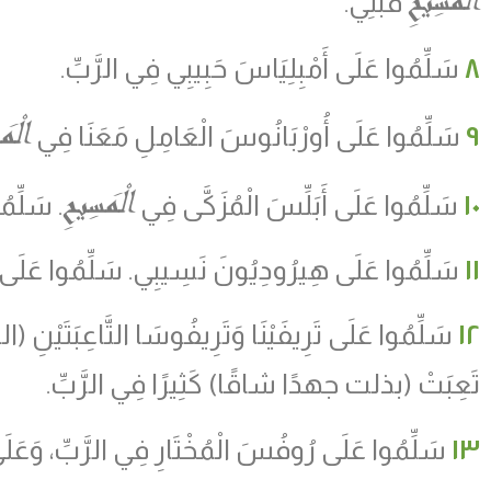
قَبْلِي.
٨
سَلِّمُوا عَلَى أَمْبِلِيَاسَ حَبِيبِي فِي الرَّبِّ.
الْمَ
٩
سَلِّمُوا عَلَى أُورْبَانُوسَ الْعَامِلِ مَعَنَا فِي
الْمَسِيحِ
١٠
سَلِّمُوا عَلَى أَبَلِّسَ الْمُزَكَّى فِي
. سَلِّم
١١
سَلِّمُوا عَلَى هِيرُودِيُونَ نَسِيبِي. سَلِّمُوا عَلَى ال
١٢
سَلِّمُوا عَلَى تَرِيفَيْنَا وَتَرِيفُوسَا التَّاعِبَتَيْنِ
(
ال
تَعِبَتْ
(
بذلت جهدًا شاقًا
)
كَثِيرًا فِي الرَّبِّ.
١٣
سَلِّمُوا عَلَى رُوفُسَ الْمُخْتَارِ فِي الرَّبِّ، وَعَلَى أ