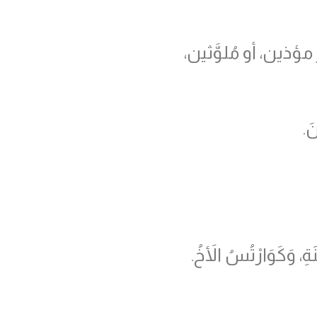
مؤذين، أو مُلوَّثين،
َ.
َةِ، وَكَوَارْتُسُ الأَخُ.