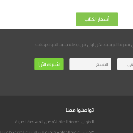
أسفار الكتاب
نشرتنا البريدية، تكن اول من يصله جديد الموضوعات.
تواصلوا معنا
العنوان: جمعية الحياة الأفضل المسيحية الخيرية
١٥٣ شارع عبد الجواد – متفرع من الشارع الجديد- خلف المطحن – مدينة السلام