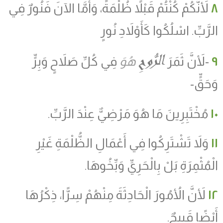
٨
لأَنَّكُمْ كُنْتُمْ قَبْلاً ظُلْمَةً، وَأَمَّا الآنَ فَنُورٌ فِي
الرَّبِّ. اسْلُكُوا كَأَوْلاَدِ نُورٍ
الرُّوحِ
٩
-لأَنَّ ثَمَرَ
هُوَ
فِي كُلِّ صَلاَحٍ وَبِرٍّ
وَحَقٍّ-
١٠
مُخْتَبِرِينَ مَا هُوَ مَرْضِيٌّ عِنْدَ الرَّبِّ.
١١
وَلاَ تَشْتَرِكُوا فِي أَعْمَالِ الظُّلْمَةِ غَيْرِ
الْمُثْمِرَةِ بَلْ بِالْحَرِيِّ وَبِّخُوهَا.
١٢
لأَنَّ الأُمُورَ الْحَادِثَةَ مِنْهُمْ سِرًّا، ذِكْرُهَا
أَيْضًا قَبِيحٌ.