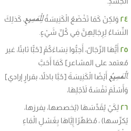
الْجَسَدِ.
لِلْمَسِيحِ
٢٤
وَلكِنْ كَمَا تَخْضَعُ الْكَنِيسَةُ
، كَذلِكَ
النِّسَاءُ لِرِجَالِهِنَّ فِي كُلِّ شَيْءٍ.
٢٥
أَيُّهَا الرِّجَالُ، أَحِبُّوا نِسَاءَكُمْ [حُبًّا ثابتًا، غير
مُعتمد على المشاعر] كَمَا أَحَبَّ
الْمَسِيحُ
أَيْضًا الْكَنِيسَةَ [حُبَّا باذلاً، بقرارٍ إرادي]
وَأَسْلَمَ نَفْسَهُ لأَجْلِهَا،
٢٦
لِكَيْ يُقَدِّسَهَا (يُخصصها، يفرزها،
يُكرِّسها) ، مُطَهِّرًا إِيَّاهَا بِغَسْلِ الْمَاءِ