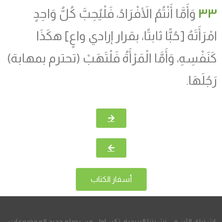
٣٣
وَأَمَّا أَنْتُمُ الأَفْرَادُ، فَلْيُحِبَّ كُلُّ وَاحِدٍ
امْرَأَتَهُ [حُبًّا ثابتًا، بقرار إرادي واعٍ] هكَذَا
كَنَفْسِهِ، وَأَمَّا الْمَرْأَةُ فَلْتَهَبْ (تحترم بمهابة)
رَجُلَهَا.
أسفار الكتاب
اشترك الآن في نشرتنا البريدية، تكن اول من يصله جديد الموضوعات.