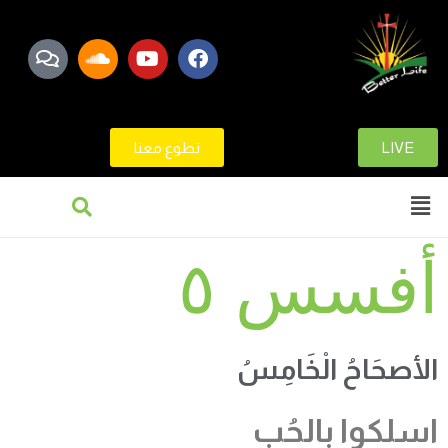
LIVE
تطوع معنا
أفسس ٥
الأصحَاحُ الْخَامِسُ
اسلكوا بالحُبِ