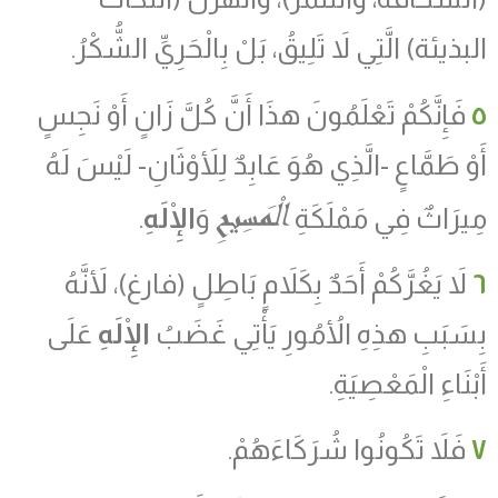
البذيئة) الَّتِي لاَ تَلِيقُ، بَلْ بِالْحَرِيِّ الشُّكْرُ.
٥
فَإِنَّكُمْ تَعْلَمُونَ هذَا أَنَّ كُلَّ زَانٍ أَوْ نَجِسٍ
أَوْ طَمَّاعٍ -الَّذِي هُوَ عَابِدٌ لِلأَوْثَانِ- لَيْسَ لَهُ
الْمَسِيحِ
مِيرَاثٌ فِي مَمْلَكَةِ
وَ
الْإِلَهِ
.
٦
لاَ يَغُرَّكُمْ أَحَدٌ بِكَلاَمٍ بَاطِلٍ (فارغ)، لأَنَّهُ
بِسَبَبِ هذِهِ الأُمُورِ يَأْتِي غَضَبُ
الْإِلَهِ
عَلَى
أَبْنَاءِ الْمَعْصِيَةِ.
٧
فَلاَ تَكُونُوا شُرَكَاءَهُمْ.