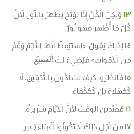
١٣
وَلكِنَّ الْكُلَّ إِذَا تَوَبَّخَ يُظْهَرُ بِالنُّورِ. لأَنَّ
كُلَّ مَا أُظْهِرَ فَهُوَ نُورٌ.
١٤
لِذلِكَ يَقُولُ: «اسْتَيْقِظْ أَيُّهَا النَّائِمُ وَقُمْ
الْمَسِيحُ
مِنَ الأَمْوَاتِ» فَيُضِيءَ لَكَ
.
١٥
فَانْظُرُوا كَيْفَ تَسْلُكُونَ بِالتَّدْقِيقِ، لاَ
كَجُهَلاَءَ بَلْ كَحُكَمَاءَ،
١٦
مُفْتَدِينَ الْوَقْتَ لأَنَّ الأَيَّامَ شِرِّيرَةٌ.
١٧
مِنْ أَجْلِ ذلِكَ لاَ تَكُونُوا أَغْبِيَاءَ (غير