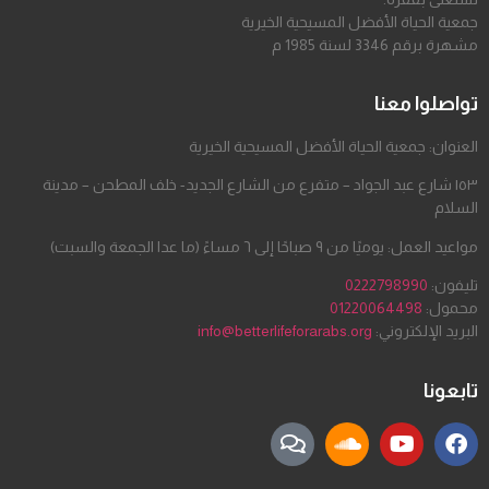
جمعية الحياة الأفضل المسيحية الخيرية
مشهرة برقم 3346 لسنة 1985 م
تواصلوا معنا
العنوان: جمعية الحياة الأفضل المسيحية الخيرية
١٥٣ شارع عبد الجواد – متفرع من الشارع الجديد- خلف المطحن – مدينة
السلام
مواعيد العمل: يوميًا من ٩ صباحًا إلى ٦ مساءً (ما عدا الجمعة والسبت)
تليفون:
0222798990
محمول:
01220064498
البريد الإلكتروني:
info@betterlifeforarabs.org
تابعونا