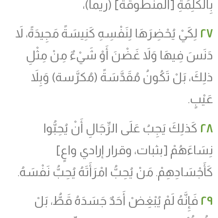
بِالْكَلِمَةِ
[
المنطوقة
]
(ريما)،
٢٧
لِكَيْ يُحْضِرَهَا لِنَفْسِهِ كَنِيسَةً مَجِيدَةً، لاَ
دَنَسَ فِيهَا وَلاَ غَضْنَ أَوْ شَيْءٌ مِنْ مِثْلِ
ذلِكَ، بَلْ تَكُونُ مُقَدَّسَةً (مُكرَّسة) وَبِلاَ
عَيْبٍ.
٢٨
كَذلِكَ يَجِبُ عَلَى الرِّجَالِ أَنْ يُحِبُّوا
نِسَاءَهُمْ [بثبات، وقرار إرادي واعٍ]
كَأَجْسَادِهِمْ. مَنْ يُحِبُّ امْرَأَتَهُ يُحِبُّ نَفْسَهُ.
٢٩
فَإِنَّهُ لَمْ يُبْغِضْ أَحَدٌ جَسَدَهُ قَطُّ، بَلْ