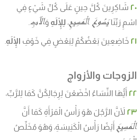
٢٠
شَاكِرِينَ كُلَّ حِينٍ عَلَى كُلِّ شَيْءٍ فِي
يَسُوعَ الْمَسِيحِ
الآبِ
اسْمِ رَبِّنَا
،
لِلْإِلَهِ
وَ
.
٢١
خَاضِعِينَ بَعْضُكُمْ لِبَعْضٍ فِي خَوْفِ
الْإِلَهِ
.
الزوجات والأزواج
٢٢
أَيُّهَا النِّسَاءُ اخْضَعْنَ لِرِجَالِكُنَّ كَمَا لِلرَّبِّ،
٢٣
لأَنَّ الرَّجُلَ هُوَ رَأْسُ الْمَرْأَةِ كَمَا أَنَّ
الْمَسِيحَ
أَيْضًا رَأْسُ الْكَنِيسَةِ، وَهُوَ مُخَلِّصُ