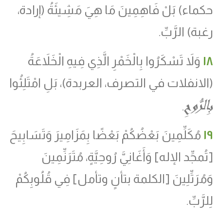
حكماء) بَلْ فَاهِمِينَ مَا هِيَ مَشِيئَةُ
(
إرادة،
رغبة
)
الرَّبِّ.
١٨
وَلاَ تَسْكَرُوا بِالْخَمْرِ الَّذِي فِيهِ الْخَلاَعَةُ
(الانفلات في التصرف، العربدة)، بَلِ امْتَلِئُوا
بِالرُّوحِ
.
١٩
مُكَلِّمِينَ بَعْضُكُمْ بَعْضًا بِمَزَامِيرَ وَتَسَابِيحَ
[تُمجِّد الإله] وَأَغَانِيَّ رُوحِيَّةٍ، مُتَرَنِّمِينَ
وَمُرَتِّلِينَ [الكلمة بتأنٍ وتأمل] فِي قُلُوبِكُمْ
لِلرَّبِّ.