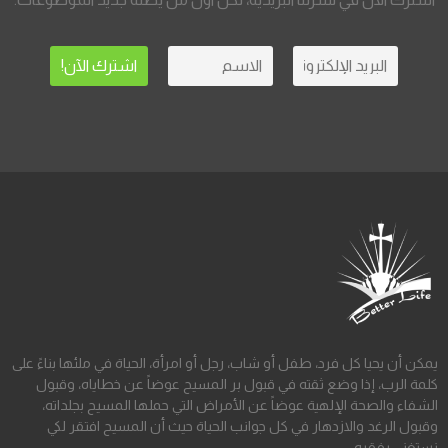
يمكن أن يحيا كل فرد، طفل أو شاب، رجل أو امرأة، الحياة في ملئها بناءً على
كلمة الرب، إذا وضع ثقته في قبول بر المسيح عوضاً عن خطاياه، وقبول
الشفاء والصحة الإلهية عوضاً عن الأمراض التي حملها المسيح بجلداته،
وقبول الرغد والازدهار في كل جوانب الحياة حيث أن المسيح افتقر لكي
نستغنى بفقره.