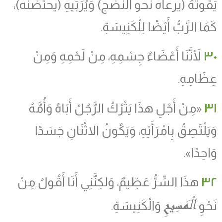
يَقُوتُهُ (يرعاه نحو النضج) وَيُرَبِّيهِ (يحتضنه)،
كَمَا الرَّبُّ أَيْضًا لِلْكَنِيسَةِ.
٣٠
لأَنَّنَا أَعْضَاءُ جِسْمِهِ، مِنْ لَحْمِهِ وَمِنْ
عِظَامِهِ.
٣١
«مِنْ أَجْلِ هذَا يَتْرُكُ الرَّجُلُ أَبَاهُ وَأُمَّهُ
وَيَلْتَصِقُ بِامْرَأَتِهِ، وَيَكُونُ الاثْنَانِ جَسَدًا
وَاحِدًا».
٣٢
هذَا السِّرُّ عَظِيمٌ، وَلكِنَّنِي أَنَا أَقُولُ مِنْ
الْمَسِيحِ
نَحْوِ
وَالْكَنِيسَةِ.