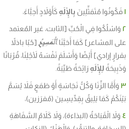
١
فَكُونُوا مُتَمَثِّلِينَ
بِالْإِلَهِ
كَأَوْلاَدٍ أَحِبَّاءَ،
٢
وَاسْلُكُوا فِي الْحُبِّ [الثابت، غير المُعتمد
الْمَسِيحُ
على المشاعر] كَمَا أَحَبَّنَا
[حُبًا باذلاً
بقرارٍ إرادي] أَيْضًا وَأَسْلَمَ نَفْسَهُ لأَجْلِنَا، قُرْبَانًا
وَذَبِيحَةً
لِلْإِلَهِ
رَائِحَةً طَيِّبَةً.
٣
وَأَمَّا الزِّنَا وَكُلُّ نَجَاسَةٍ أَوْ طَمَعٍ فَلاَ يُسَمَّ
بَيْنَكُمْ كَمَا يَلِيقُ بِقِدِّيسِينَ (مُفرَزين)،
٤
وَلاَ الْقَبَاحَةُ
(
البذاءة
)
، وَلاَ كَلاَمُ السَّفَاهَةِ
(السخافة، والتنمُّر)، وَالْهَزْلُ (النكات