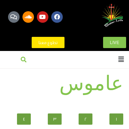
LIVE
تطوع معنا
عاموس
٤
٣
٢
١