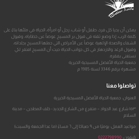
يمكن أن يحيا كل فرد، طفل أو شاب، رجل أو امرأة، الحياة في ملئها بناءً على
كلمة الرب، إذا وضع ثقته في قبول بر المسيح عوضاً عن خطاياه، وقبول
الشفاء والصحة الإلهية عوضاً عن الأمراض التي حملها المسيح بجلداته،
وقبول الرغد والازدهار في كل جوانب الحياة حيث أن المسيح افتقر لكي
نستغنى بفقره.
جمعية الحياة الأفضل المسيحية الخيرية
مشهرة برقم 3346 لسنة 1985 م
تواصلوا معنا
العنوان: جمعية الحياة الأفضل المسيحية الخيرية
١٥٣ شارع عبد الجواد – متفرع من الشارع الجديد- خلف المطحن – مدينة
السلام
مواعيد العمل: يوميًا من ٩ صباحًا إلى ٦ مساءً (ما عدا الجمعة والسبت)
تليفون:
0222798990