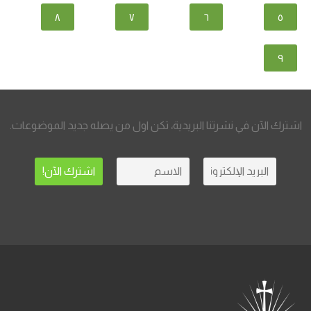
٨
٧
٦
٥
٩
اشترك الآن في نشرتنا البريدية، تكن اول من يصله جديد الموضوعات.