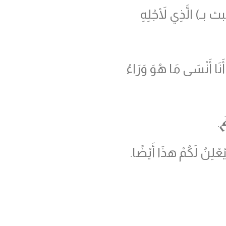
بـ) الَّذِي لأَجْلِهِ
نَا أَنْسَى مَا هُوَ وَرَاءُ
َ
.
ْلِنُ لَكُمْ هذَا أَيْضًا.