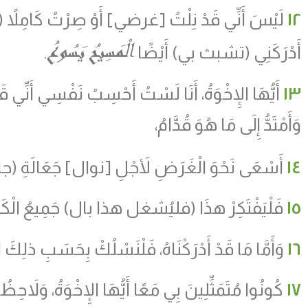
١٢
لَيْسَ أَنِّي قَدْ نِلْتُ [غرضي] أَوْ صِرْتُ كَامِلاً (
الْمَسِيحُ يَسُوعُ
أَدْرَكَنِي (تشبث بي) أَيْضًا
.
١٣
أَيُّهَا الإِخْوَةُ، أَنَا لَسْتُ أَحْسِبُ نَفْسِي أَنِّي قَ
وَأَمْتَدُّ إِلَى مَا هُوَ قُدَّامُ،
١٤
أَسْعَى نَحْوَ الْغَرَضِ لأَجْلِ [نوال] جَعَالَةِ (ج
١٥
فَلْيَفْتَكِرْ هذَا (فليُشغل هذا بال) جَمِيعُ الْكَامِلِينَ
١٦
وَأَمَّا مَا قَدْ أَدْرَكْنَاهُ، فَلْنَسْلُكْ بِحَسَبِ ذلِكَ الْ
١٧
كُونُوا مُتَمَثِّلِينَ بِي مَعًا أَيُّهَا الإِخْوَةُ، وَلاَحِ