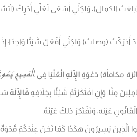
بلغتُ الكمال)، وَلكِنِّي أَسْعَى لَعَلِّي أُدْرِكُ (أتشبث 
دْ أَدْرَكْتُ (وصلتُ) وَلكِنِّي أَفْعَلُ شَيْئًا وَاحِدًا: إِذْ أَ
الْمَسِيحِ يَسُوع
ائزة، مكافأة) دَعْوَةِ
الْإِلَهِ
الْعُلْيَا فِي
 مِنَّا، وَإِنِ افْتَكَرْتُمْ شَيْئًا بِخِلاَفِهِ
فَالْإِلَهُ
سَيُع
قَانُونِ عَيْنِهِ، وَنَفْتَكِرْ ذلِكَ عَيْنَهُ.
ظُوا الَّذِينَ يَسِيرُونَ هكَذَا كَمَا نَحْنُ عِنْدَكُمْ قُدْوَةٌ