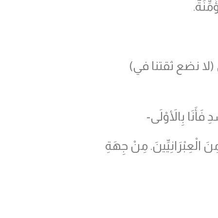
مِّنَةٌ.
ى
(
لا نضع ثقتنا في
)
ِ فَأَنَا بِالأَوْلَى-
َ الْعِبْرَانِيِّينَ. مِنْ جِهَةِ