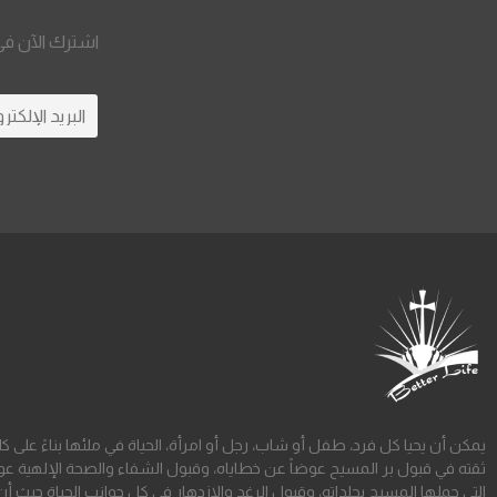
اشترك الآن في 
يمكن أن يحيا كل فرد، طفل أو شاب، رجل أو امرأة، الحياة في ملئها بناءً على ك
ثقته في قبول بر المسيح عوضاً عن خطاياه، وقبول الشفاء والصحة الإلهية عو
التي حملها المسيح بجلداته، وقبول الرغد والازدهار في كل جوانب الحياة حيث أن