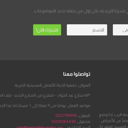
نشرتنا البريدية، تكن اول من يصله جديد الموضوعات.
تواصلوا معنا
العنوان: جمعية الحياة الأفضل المسيحية الخيرية
١٥٣ شارع عبد الجواد – متفرع من الشارع الجديد- خلف المطحن – مدينة السلام
مواعيد العمل: يوميًا من ٩ صباحًا إلى ٦ مساءً (ما عدا الجمعة والسبت)
لمة الرب، إذا وضع
تليفون:
0222798990
ضاً عن الأمراض
محمول:
01220064498
 المسيح افتقر لكي
البريد الإلكتروني:
info@betterlifeforarabs.org