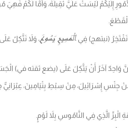
ورِ إِلَيْكُمْ لَيْسَتْ عَلَيَّ ثَقِيلَةً، وَأَمَّا لَكُمْ فَهِيَ مُؤَ
لْقَطْعَ.
الْمَسِيحِ يَسُوعَ
وَنَفْتَخِرُ (نبتهج) فِي
، وَلاَ نَتَّكِلُ عَلَ
َ وَاحِدٌ آخَرُ أَنْ يَتَّكِلَ عَلَى
(
يضع ثقته في
)
الْجَسَد
ْ جِنْسِ إِسْرَائِيلَ، مِنْ سِبْطِ بِنْيَامِينَ، عِبْرَانِيٌّ مِن
الْبِرِّ الَّذِي فِي النَّامُوسِ بِلاَ لَوْمٍ.