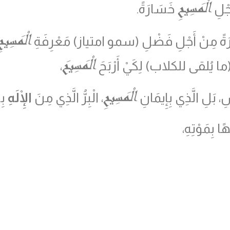
الْمَسِيحِ
جْلِ
خَسَارَةً.
الْمَسِيح
َارَةً مِنْ أَجْلِ فَضْلِ (سمو امتياز) مَعْرِفَةِ
الْمَسِيحَ
َةً (ما يُلقى للكلاب) لِكَيْ أَرْبَحَ
،
الْمَسِيحِ
، بَلِ الَّذِي بِإِيمَانِ
، الْبِرُّ الَّذِي مِنَ
الْإِلَهِ
بِا
ًا بِمَوْتِهِ،