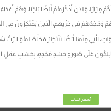
مْ مِرَارًا، وَالآنَ أَذْكُرُهُمْ أَيْضًا بَاكِيًا، وَهُمْ أَعْدَا
ُهُمْ وَمَجْدُهُمْ فِي خِزْيِهِمِ، الَّذِينَ يَفْتَكِرُونَ فِي الأ
يَس
 الَّتِي مِنْهَا أَيْضًا نَنْتَظِرُ مُخَلِّصًا هُوَ الرَّبُّ
لِيَكُونَ عَلَى صُورَةِ جَسَدِ مَجْدِهِ، بِحَسَبِ عَمَلِ اس
أسفار الكتاب