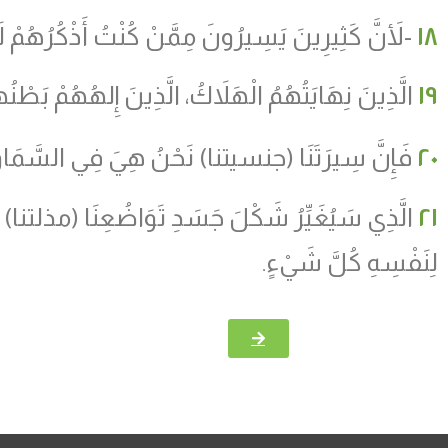
١٨
-لأَنَّ كَثِيرِينَ يَسِيرُونَ مِمَّنْ كُنْتُ أَذْكُرُهُمْ لَكُ
١٩
الَّذِينَ نِهَايَتُهُمُ الْهَلاَكُ، الَّذِينَ إِلهُهُمْ بَطْن
٢٠
فَإِنَّ سِيرَتَنَا (جنسيتنا) نَحْنُ هِيَ فِي السَّمَاوَاتِ،
٢١
الَّذِي سَيُغَيِّرُ شَكْلَ جَسَدِ تَوَاضُعِنَا (مذلتنا) 
لِنَفْسِهِ كُلَّ شَيْءٍ.