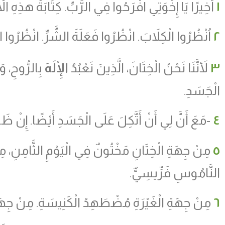
١
أَخِيرًا يَا إِخْوَتِي افْرَحُوا فِي الرَّبِّ. كِتَابَةُ هذِهِ الأُمُ
٢
اُنْظُرُوا الْكِلاَبَ. انْظُرُوا فَعَلَةَ الشَّرِّ. انْظُرُوا ا
٣
لأَنَّنَا نَحْنُ الْخِتَانَ، الَّذِينَ نَعْبُدُ
الْإِلَهَ
بِالرُّوحِ، 
الْجَسَدِ.
٤
-مَعَ أَنَّ لِي أَنْ أَتَّكِلَ عَلَى الْجَسَدِ أَيْضًا. إِنْ ظَنّ
٥
مِنْ جِهَةِ الْخِتَانِ مَخْتُونٌ فِي الْيَوْمِ الثَّامِنِ، مِن
النَّامُوسِ فَرِّيسِيٌّ.
٦
مِنْ جِهَةِ الْغَيْرَةِ مُضْطَهِدُ الْكَنِيسَةِ. مِنْ جِهَةِ 