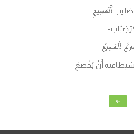
الْمَسِيحِ
ءُ صَلِيبِ
،
َرْضِيَّاتِ-
ُوعُ الْمَسِيحُ
،
ْتِطَاعَتِهِ أَنْ يُخْضِعَ