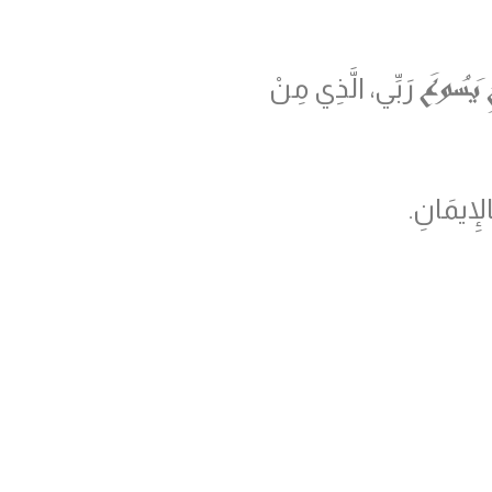
ِ يَسُوعَ
رَبِّي، الَّذِي مِنْ
لإِيمَانِ.