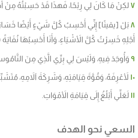
٧
لكِنْ مَا كَانَ لِي رِبْحًا، فَهذَا قَدْ حَسِبْتُهُ مِنْ أَ
٨
بَلْ [يقينًا] إِنِّي أَحْسِبُ كُلَّ شَيْءٍ أَيْضًا خَس
أَجْلِهِ خَسِرْتُ كُلَّ الأَشْيَاءِ، وَأَنَا أَحْسِبُهَا نُفَاي
٩
وَأُوجَدَ فِيهِ، وَلَيْسَ لِي بِرِّي الَّذِي مِنَ النَّامُوسِ
١٠
لأَعْرِفَهُ، وَقُوَّةَ قِيَامَتِهِ، وَشَرِكَةَ آلاَمِهِ، مُتَشَبِّه
١١
لَعَلِّي أَبْلُغُ إِلَى قِيَامَةِ الأَمْوَاتِ.
السعي نحو الهدف