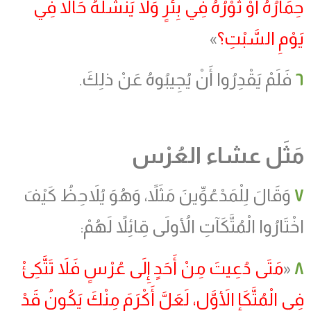
حِمَارُهُ أَوْ ثَوْرُهُ فِي بِئْرٍ وَلاَ يَنْشُلُهُ حَالاً فِي
يَوْمِ السَّبْتِ؟
»
٦
فَلَمْ يَقْدِرُوا أَنْ يُجِيبُوهُ عَنْ ذلِكَ.
مَثَل عشاء العُرْس
٧
وَقَالَ لِلْمَدْعُوِّينَ مَثَلاً، وَهُوَ يُلاَحِظُ كَيْفَ
اخْتَارُوا الْمُتَّكَآتِ الأُولَى قِائِلاً لَهُمْ:
٨
«
مَتَى دُعِيتَ مِنْ أَحَدٍ إِلَى عُرْسٍ فَلاَ تَتَّكِئْ
فِي الْمُتَّكَإِ الأَوَّلِ، لَعَلَّ أَكْرَمَ مِنْكَ يَكُونُ قَدْ