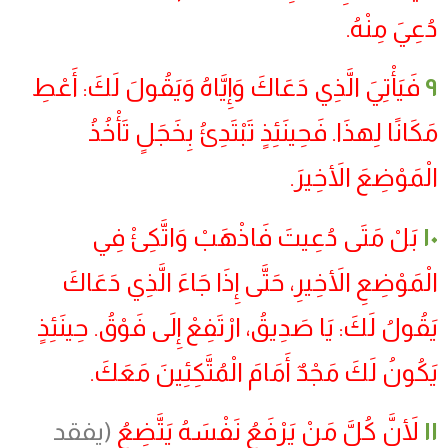
دُعِيَ مِنْهُ.
٩
فَيَأْتِيَ الَّذِي دَعَاكَ وَإِيَّاهُ وَيَقُولَ لَكَ: أَعْطِ
مَكَانًا لِهذَا. فَحِينَئِذٍ تَبْتَدِئُ بِخَجَلٍ تَأْخُذُ
الْمَوْضِعَ الأَخِيرَ.
١٠
بَلْ مَتَى دُعِيتَ فَاذْهَبْ وَاتَّكِئْ فِي
الْمَوْضِعِ الأَخِيرِ، حَتَّى إِذَا جَاءَ الَّذِي دَعَاكَ
يَقُولُ لَكَ: يَا صَدِيقُ، ارْتَفِعْ إِلَى فَوْقُ. حِينَئِذٍ
يَكُونُ لَكَ مَجْدٌ أَمَامَ الْمُتَّكِئِينَ مَعَكَ.
١١
لأَنَّ كُلَّ مَنْ يَرْفَعُ نَفْسَهُ يَتَّضِعُ
(
يفقد