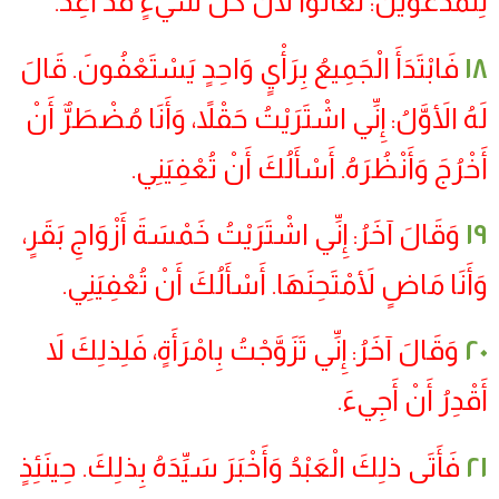
لِلْمَدْعُوِّينَ: تَعَالَوْا لأَنَّ كُلَّ شَيْءٍ قَدْ أُعِدَّ.
١٨
فَابْتَدَأَ الْجَمِيعُ بِرَأْيٍ وَاحِدٍ يَسْتَعْفُونَ. قَالَ
لَهُ الأَوَّلُ: إِنِّي اشْتَرَيْتُ حَقْلاً، وَأَنَا مُضْطَرٌّ أَنْ
أَخْرُجَ وَأَنْظُرَهُ. أَسْأَلُكَ أَنْ تُعْفِيَنِي.
١٩
وَقَالَ آخَرُ: إِنِّي اشْتَرَيْتُ خَمْسَةَ أَزْوَاجِ بَقَرٍ،
وَأَنَا مَاضٍ لأَمْتَحِنَهَا. أَسْأَلُكَ أَنْ تُعْفِيَنِي.
٢٠
وَقَالَ آخَرُ: إِنِّي تَزَوَّجْتُ بِامْرَأَةٍ، فَلِذلِكَ لاَ
أَقْدِرُ أَنْ أَجِيءَ.
٢١
فَأَتَى ذلِكَ الْعَبْدُ وَأَخْبَرَ سَيِّدَهُ بِذلِكَ. حِينَئِذٍ