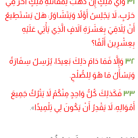
٣١
وَأَيُّ مَلِكٍ إِنْ ذَهَبَ لِمُقَاتَلَةِ مَلِكٍ آخَرَ فِي
حَرْبٍ، لاَ يَجْلِسُ أَوَّلاً وَيَتَشَاوَرُ: هَلْ يَسْتَطِيعُ
أَنْ يُلاَقِيَ بِعَشَرَةِ آلاَفٍ الَّذِي يَأْتِي عَلَيْهِ
بِعِشْرِينَ أَلْفًا؟
٣٢
وَإِلاَّ فَمَا دَامَ ذلِكَ بَعِيدًا، يُرْسِلُ سِفَارَةً
وَيَسْأَلُ مَا هُوَ لِلصُّلْحِ.
٣٣
فَكَذلِكَ كُلُّ وَاحِدٍ مِنْكُمْ لاَ يَتْرُكُ جَمِيعَ
أَمْوَالِهِ، لاَ يَقْدِرُ أَنْ يَكُونَ لِي تِلْمِيذًا
».