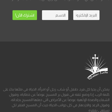
يمكن أن يحيا كل فرد، طفل أو شاب، رجل أو امرأة، الحياة في ملئها بناءً على
كلمة الرب، إذا وضع ثقته في قبول بر المسيح عوضاً عن خطاياه، وقبول
الشفاء والصحة الإلهية عوضاً عن الأمراض التي حملها المسيح بجلداته،
وقبول الرغد والازدهار في كل جوانب الحياة حيث أن المسيح افتقر لكي
نستغنى بفقره.