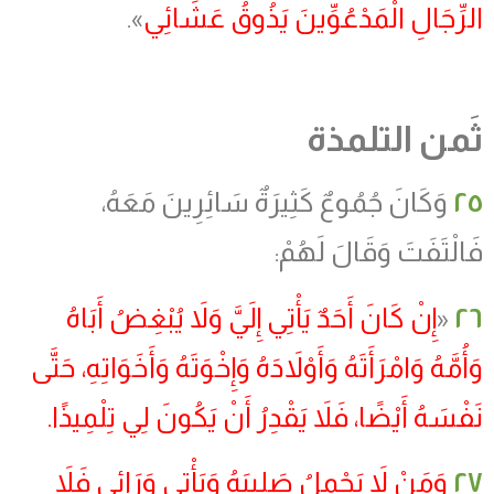
الرِّجَالِ الْمَدْعُوِّينَ يَذُوقُ عَشَائِي
».
ثَمن التلمذة
٢٥
وَكَانَ جُمُوعٌ كَثِيرَةٌ سَائِرِينَ مَعَهُ،
فَالْتَفَتَ وَقَالَ لَهُمْ:
٢٦
«
إِنْ كَانَ أَحَدٌ يَأْتِي إِلَيَّ وَلاَ يُبْغِضُ أَبَاهُ
وَأُمَّهُ وَامْرَأَتَهُ وَأَوْلاَدَهُ وَإِخْوَتَهُ وَأَخَوَاتِهِ، حَتَّى
نَفْسَهُ أَيْضًا، فَلاَ يَقْدِرُ أَنْ يَكُونَ لِي تِلْمِيذًا.
٢٧
وَمَنْ لاَ يَحْمِلُ صَلِيبَهُ وَيَأْتِي وَرَائِي فَلاَ