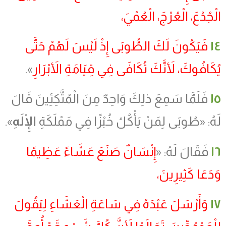
الْجُدْعَ، الْعُرْجَ، الْعُمْيَ،
١٤
فَيَكُونَ لَكَ الطُّوبَى إِذْ لَيْسَ لَهُمْ حَتَّى
يُكَافُوكَ، لأَنَّكَ تُكَافَى فِي قِيَامَةِ الأَبْرَارِ
».
١٥
فَلَمَّا سَمِعَ ذلِكَ وَاحِدٌ مِنَ الْمُتَّكِئِينَ قَالَ
لَهُ: «طُوبَى لِمَنْ يَأْكُلُ خُبْزًا فِي مَمْلَكَةِ
الْإِلَهِ
».
١٦
فَقَالَ لَهُ: «
إِنْسَانٌ صَنَعَ عَشَاءً عَظِيمًا
وَدَعَا كَثِيرِينَ،
١٧
وَأَرْسَلَ عَبْدَهُ فِي سَاعَةِ الْعَشَاءِ لِيَقُولَ