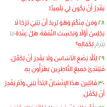
يَقْدِرُ أَنْ يَكُونَ لِي تِلْمِيذًا.
٢٨
وَمَنْ مِنْكُمْ وَهُوَ يُرِيدُ أَنْ يَبْنِيَ بُرْجًا لاَ
يَجْلِسُ أَوَّلاً وَيَحْسِبُ النَّفَقَةَ، هَلْ عِنْدَهُ
مَا
يَلْزَمُ
لِكَمَالِهِ؟
٢٩
لِئَلاَّ يَضَعَ الأَسَاسَ وَلاَ يَقْدِرَ أَنْ يُكَمِّلَ،
فَيَبْتَدِئَ جَمِيعُ النَّاظِرِينَ يَهْزَأُونَ بِهِ،
٣٠
قَائِلِينَ: هذَا الإِنْسَانُ ابْتَدَأَ يَبْنِي وَلَمْ يَقْدِرْ
أَنْ يُكَمِّلَ.