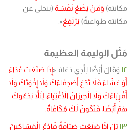
مكانته
)
وَمَنْ يَضَعُ نَفْسَهُ
(
يتخلى عن
مكانته طواعيةً
)
يَرْتَفِعُ
».
مَثَل الوليمة العظيمة
١٢
وَقَالَ أَيْضًا لِلَّذِي دَعَاهُ: «
إِذَا صَنَعْتَ غَدَاءً
أَوْ عَشَاءً فَلاَ تَدْعُ أَصْدِقَاءَكَ وَلاَ إِخْوَتَكَ وَلاَ
أَقْرِبَاءَكَ وَلاَ الْجِيرَانَ الأَغْنِيَاءَ، لِئَلاَّ يَدْعُوكَ
هُمْ أَيْضًا، فَتَكُونَ لَكَ مُكَافَاةٌ.
١٣
بَلْ إِذَا صَنَعْتَ ضِيَافَةً فَادْعُ: الْمَسَاكِينَ،