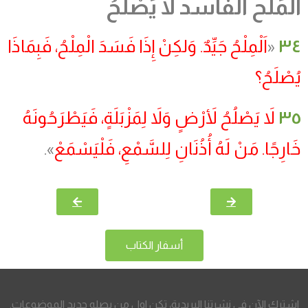
المَلح الفاسد لاَ يَصْلُحُ
٣٤
«
اَلْمِلْحُ جَيِّدٌ. وَلكِنْ إِذَا فَسَدَ الْمِلْحُ، فَبِمَاذَا
يُصْلَحُ؟
٣٥
لاَ يَصْلُحُ لأَرْضٍ وَلاَ لِمَزْبَلَةٍ، فَيَطْرَحُونَهُ
خَارِجًا. مَنْ لَهُ أُذُنَانِ لِلسَّمْعِ، فَلْيَسْمَعْ
».
أسفار الكتاب
اشترك الآن في نشرتنا البريدية، تكن اول من يصله جديد الموضوعات.