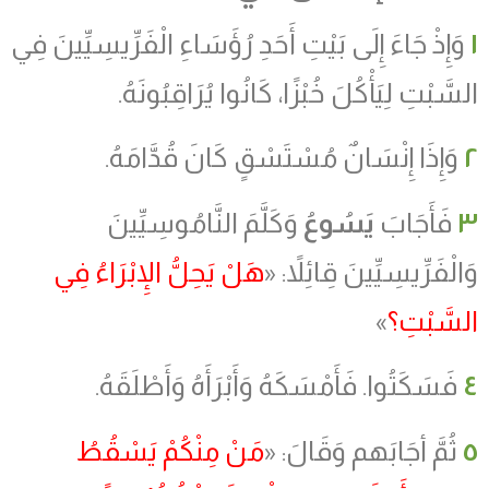
١
وَإِذْ جَاءَ إِلَى بَيْتِ أَحَدِ رُؤَسَاءِ الْفَرِّيسِيِّينَ فِي
السَّبْتِ لِيَأْكُلَ خُبْزًا، كَانُوا يُرَاقِبُونَهُ.
٢
وَإِذَا إِنْسَانٌ مُسْتَسْقٍ كَانَ قُدَّامَهُ.
٣
فَأَجَابَ
يَسُوعُ
وَكَلَّمَ النَّامُوسِيِّينَ
وَالْفَرِّيسِيِّينَ قِائِلاً: «
هَلْ يَحِلُّ الإِبْرَاءُ فِي
السَّبْتِ؟
»
٤
فَسَكَتُوا. فَأَمْسَكَهُ وَأَبْرَأَهُ وَأَطْلَقَهُ.
٥
ثُمَّ أجَابَهم وَقَالَ: «
مَنْ مِنْكُمْ يَسْقُطُ