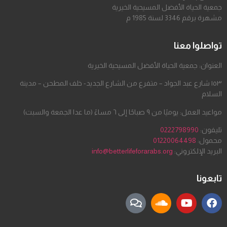
جمعية الحياة الأفضل المسيحية الخيرية
مشهرة برقم 3346 لسنة 1985 م
تواصلوا معنا
العنوان: جمعية الحياة الأفضل المسيحية الخيرية
١٥٣ شارع عبد الجواد – متفرع من الشارع الجديد- خلف المطحن – مدينة
السلام
مواعيد العمل: يوميًا من ٩ صباحًا إلى ٦ مساءً (ما عدا الجمعة والسبت)
تليفون:
0222798990
محمول:
01220064498
البريد الإلكتروني:
info@betterlifeforarabs.org
تابعونا