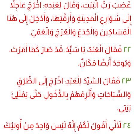
غَضِبَ رَبُّ الْبَيْتِ، وَقَالَ لِعَبْدِهِ: اخْرُجْ عَاجِلاً
إِلَى شَوَارِعِ الْمَدِينَةِ وَأَزِقَّتِهَا، وَأَدْخِلْ إِلَى هُنَا
الْمَسَاكِينَ وَالْجُدْعَ وَالْعُرْجَ وَالْعُمْيَ.
٢٢
فَقَالَ الْعَبْدُ: يَا سَيِّدُ، قَدْ صَارَ كَمَا أَمَرْتَ،
وَيُوجَدُ أَيْضًا مَكَانٌ.
٢٣
فَقَالَ السَّيِّدُ لِلْعَبْدِ: اخْرُجْ إِلَى الطُّرُقِ
وَالسِّيَاجَاتِ وَأَلْزِمْهُمْ بِالدُّخُولِ حَتَّى يَمْتَلِئَ
بَيْتِي،
٢٤
لأَنِّي أَقُولُ لَكُمْ: إِنَّهُ لَيْسَ وَاحِدٌ مِنْ أُولئِكَ