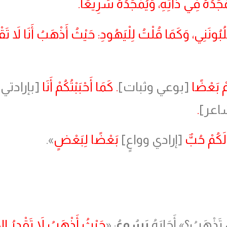
ِّدُهُ فِي ذَاتِهِ، وَيُمَجِّدُهُ سَرِيعًا.
ُبُونَنِي، وَكَمَا قُلْتُ لِلْيَهُودِ: حَيْثُ أَذْهَبُ أَنَا لاَ تَقْدِ
ُمْ بَعْضًا
[بوعي وثبات]
. كَمَا أَحْبَبْتُكُمْ أَنَا
[بإرادتي 
شاعر]
.
 لَكُمْ حُبٌّ
[إرادي وواعٍ]
بَعْضًا لِبَعْضٍ
».
 تَذْهَبُ؟» أَجَابَهُ
يَسُوعُ
: «
حَيْثُ أَذْهَبُ لاَ تَقْدِرُ الآ