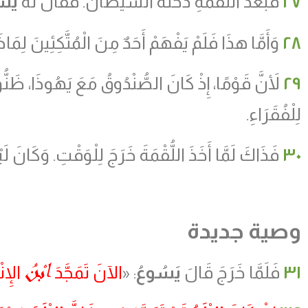
٢٧
فَبَعْدَ اللُّقْمَةِ دَخَلَهُ الشَّيْطَانُ. فَقَالَ لَهُ
يَس
٢٨
وَأَمَّا هذَا فَلَمْ يَفْهَمْ أَحَدٌ مِنَ الْمُتَّكِئِينَ لِمَاذَا
٢٩
لأَنَّ قَوْمًا، إِذْ كَانَ الصُّنْدُوقُ مَعَ يَهُوذَا، ظَنُّو
لِلْفُقَرَاءِ.
٣٠
فَذَاكَ لَمَّا أَخَذَ اللُّقْمَةَ خَرَجَ لِلْوَقْتِ. وَكَانَ لَيْل
وصية جديدة
ابْنُ
٣١
فَلَمَّا خَرَجَ قَالَ
يَسُوعُ
: «
الآنَ تَمَجَّدَ
الإِن