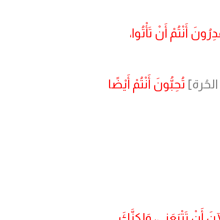
رُونَ أَنْتُمْ أَنْ تَأْتُوا،
الحُرة]
تُحِبُّونَ أَنْتُمْ أَيْضًا
نَ أَنْ تَتْبَعَنِي، وَلكِنَّكَ