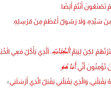
مْ تَصْنَعُونَ أَنْتُمْ أَيْضًا.
َمَ مِنْ سَيِّدِهِ، وَلاَ رَسُولٌ أَعْظَمَ مِنْ مُرْسِلِهِ.
الْكِتَابُ
ْتُهُمْ. لكِنْ لِيَتِمَّ
: اَلَّذِي يَأْكُلُ مَعِي الْخُبْز
أَنَا هُوَ
َ تُؤْمِنُونَ أَنِّي
.
ُ يَقْبَلُنِي، وَالَّذِي يَقْبَلُنِي يَقْبَلُ الَّذِي أَرْسَلَنِي
».