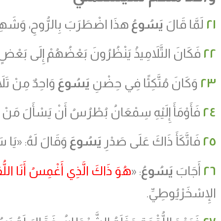
٢١
لَمَّا قَالَ
يَسُوعُ
هذَا اضْطَرَبَ بِالرُّوحِ، وَشَهِد
٢٢
فَكَانَ التَّلاَمِيذُ يَنْظُرُونَ بَعْضُهُمْ إِلَى بَعْضٍ
٢٣
وَكَانَ مُتَّكِئًا فِي حِضْنِ
يَسُوعَ
وَاحِدٌ مِنْ تَلا
٢٤
فَأَوْمَأَ إِلَيْهِ سِمْعَانُ بُطْرُسُ أَنْ يَسْأَلَ مَنْ
٢٥
فَاتَّكَأَ ذَاكَ عَلَى صَدْرِ
يَسُوعَ
وَقَالَ لَهُ: «يَا س
٢٦
أَجَابَ
يَسُوعُ
: «
هُوَ ذَاكَ الَّذِي أَغْمِسُ أَنَا اللُّق
الإِسْخَرْيُوطِيِّ.