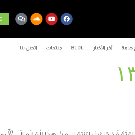
E
 هامة
آخر الأخبار
BLDL
منتجات
اتصل بنا
الآبِ
عَتَهُ قَدْ جَاءَتْ لِيَنْتَقِلَ مِنْ هذَا الْعَالَمِ إِلَى