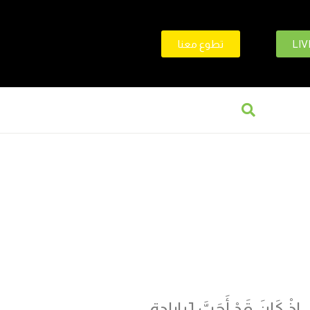
LIV
تطوع معنا
، إِذْ كَانَ قَدْ أَحَبَّ [بإرادة