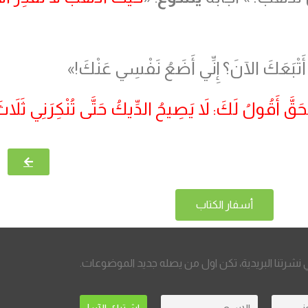
ْ أَتْبَعَكَ الآنَ؟ إِنِّي أَضَعُ نَفْسِي عَنْكَ!»
حَقَّ أَقُولُ لَكَ: لاَ يَصِيحُ الدِّيكُ حَتَّى تُنْكِرَنِي ثَلاَث
أسفار الكتاب
نشرتنا البريدية، تكن اول من يصله جديد الموضوعات.