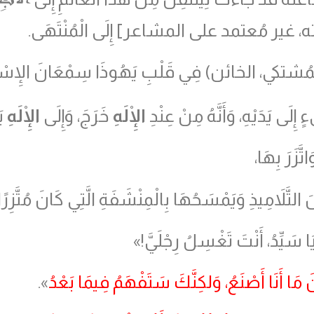
بإرادته، غير مُعتمد على المشاعر] إِلَى الْمُنْتَهَى.
مُشتكي، الخائن
)
فِي قَلْبِ يَهُوذَا سِمْعَانَ الإِسْخَر
ِلَى يَدَيْهِ، وَأَنَّهُ مِنْ عِنْدِ
الْإِلَهِ
خَرَجَ، وَإِلَى
الْإِلَهِ
يَ
َّزَرَ بِهَا،
تَّلاَمِيذِ وَيَمْسَحُهَا بِالْمِنْشَفَةِ الَّتِي كَانَ مُتَّزِرًا
َيِّدُ، أَنْتَ تَغْسِلُ رِجْلَيَّ!»
مَا أَنَا أَصْنَعُ، وَلكِنَّكَ سَتَفْهَمُ فِيمَا بَعْدُ
».