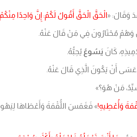
َ وَقَالَ: «
الْحَقَّ الْحَقَّ أَقُولُ لَكُمْ: إِنَّ وَاحِدًا مِنْكُ
 وَهُمْ مُحْتَارُونَ فِي مَنْ قَالَ عَنْهُ.
َمِيذِهِ، كَانَ
يَسُوعُ
يُحِبُّهُ.
 عَسَى أَنْ يَكُونَ الَّذِي قَالَ عَنْهُ.
َيِّدُ، مَنْ هُوَ؟»
ْمَةَ وَأُعْطِيهِ!
» فَغَمَسَ اللُّقْمَةَ وَأَعْطَاهَا لِيَهُو