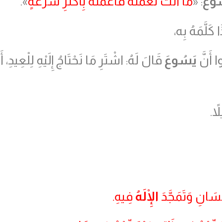
ُوعُ
: «
مَا أَنْتَ تَعْمَلُهُ فَاعْمَلْهُ بِأَكْثَرِ سُرْعَةٍ
».
 كَلَّمَهُ بِه،
ا أَنَّ
يَسُوعَ
قَالَ لَهُ: اشْتَرِ مَا نَحْتَاجُ إِلَيْهِ لِلْعِيدِ، 
اً.
ْسَانِ وَتَمَجَّدَ
الْإِلَهُ
فِيهِ.