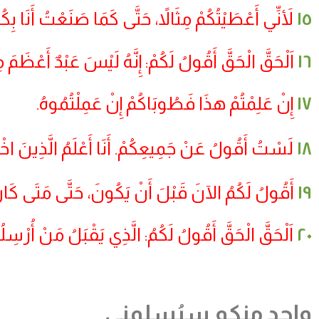
١٥
لأَنِّي أَعْطَيْتُكُمْ مِثَالاً، حَتَّى كَمَا صَنَعْتُ أَنَا بِكُ
١٦
اَلْحَقَّ الْحَقَّ أَقُولُ لَكُمْ: إِنَّهُ لَيْسَ عَبْدٌ أَعْظ
١٧
إِنْ عَلِمْتُمْ هذَا فَطُوبَاكُمْ إِنْ عَمِلْتُمُوهُ.
١٨
لَسْتُ أَقُولُ عَنْ جَمِيعِكُمْ. أَنَا أَعْلَمُ الَّذِينَ اخْتَر
١٩
أَقُولُ لَكُمُ الآنَ قَبْلَ أَنْ يَكُونَ، حَتَّى مَتَى كَان
٢٠
اَلْحَقَّ الْحَقَّ أَقُولُ لَكُمُ: الَّذِي يَقْبَلُ مَنْ أُرْسِلُه
واحد منكم سيُسلمني