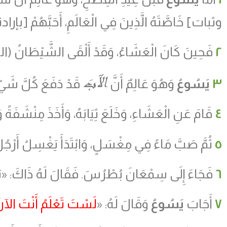
وثبات] خَاصَّتَهُ الَّذِينَ فِي الْعَالَمِ، أَحَبَّهُمْ [
٢
فَحِينَ كَانَ الْعَشَاءُ، وَقَدْ أَلْقَى الشَّيْطَانُ
(
ال
الآبَ
٣
يَسُوعُ
وَهُوَ عَالِمٌ أَنَّ
قَدْ دَفَعَ كُلَّ شَيْءٍ إ
٤
قَامَ عَنِ الْعَشَاءِ، وَخَلَعَ ثِيَابَهُ، وَأَخَذَ مِنْشَفَةً وَات
٥
ثُمَّ صَبَّ مَاءً فِي مِغْسَلٍ، وَابْتَدَأَ يَغْسِلُ أَرْجُلَ ال
٦
فَجَاءَ إِلَى سِمْعَانَ بُطْرُسَ. فَقَالَ لَهُ ذَاكَ: «يَا س
٧
أَجَابَ
يَسُوعُ
وَقَالَ لَهُ: «
لَسْتَ تَعْلَمُ أَنْتَ الآنَ 