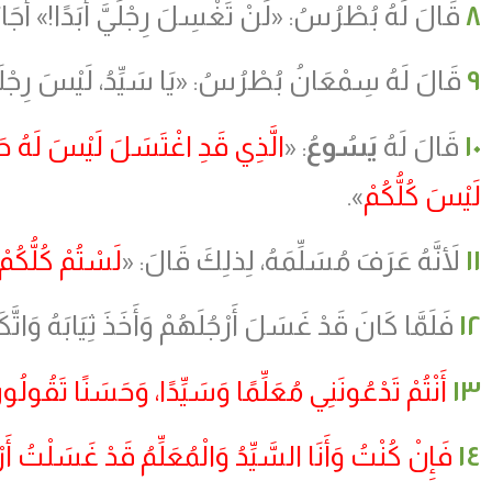
٨
قَالَ لَهُ بُطْرُسُ: «لَنْ تَغْسِلَ رِجْلَيَّ أَبَدًا!» أَجَاب
٩
قَالَ لَهُ سِمْعَانُ بُطْرُسُ: «يَا سَيِّدُ، لَيْسَ رِجْلَيّ
١٠
قَالَ لَهُ
يَسُوعُ
: «
الَّذِي قَدِ اغْتَسَلَ لَيْسَ لَهُ حَاج
لَيْسَ كُلُّكُمْ
».
١١
لأَنَّهُ عَرَفَ مُسَلِّمَهُ، لِذلِكَ قَالَ: «
لَسْتُمْ كُلُّكُ
١٢
فَلَمَّا كَانَ قَدْ غَسَلَ أَرْجُلَهُمْ وَأَخَذَ ثِيَابَهُ وَاتَّكَ
١٣
أَنْتُمْ تَدْعُونَنِي مُعَلِّمًا وَسَيِّدًا، وَحَسَنًا تَقُولُون
١٤
فَإِنْ كُنْتُ وَأَنَا السَّيِّدُ وَالْمُعَلِّمُ قَدْ غَسَلْتُ أ