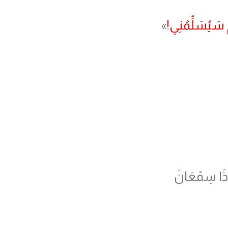
مْ سَيُسَلِّمُنِي!
»
ذَا سِمْعَانَ