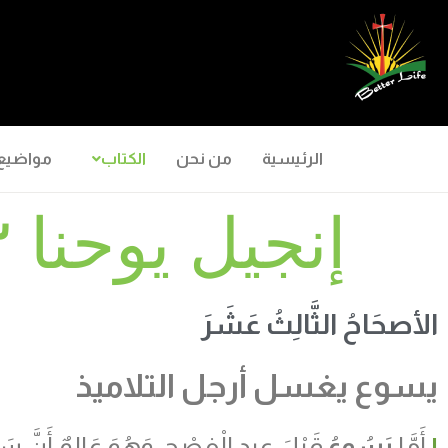
الرئيسية
من نحن
الكتاب
مواضيع
إنجيل يوحنا ١٣
الأصحَاحُ الثَّالِثُ عَشَرَ
يسوع يغسل أرجل التلاميذ
١
أَمَّا
يَسُوعُ
قَبْلَ عِيدِ الْفِصْحِ، وَهُوَ عَالِمٌ أَنَّ سَا