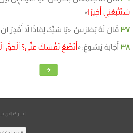
سَتَتْبَعُنِي أَخِيرًا
».
٣٧
قَالَ لَهُ بُطْرُسُ: «يَا سَيِّدُ، لِمَاذَا لاَ أَقْدِرُ أَن
٣٨
أَجَابَهُ
يَسُوعُ
: «
أَتَضَعُ نَفْسَكَ عَنِّي؟ اَلْحَقَّ الْ
اشترك الآن في 