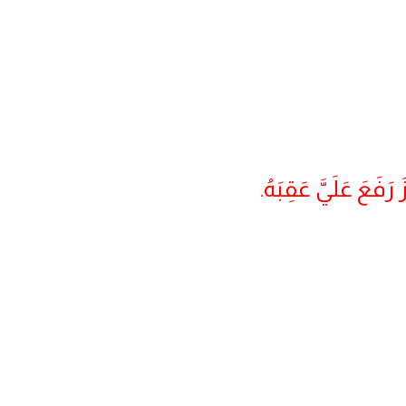
َ رَفَعَ عَلَيَّ عَقِبَهُ.