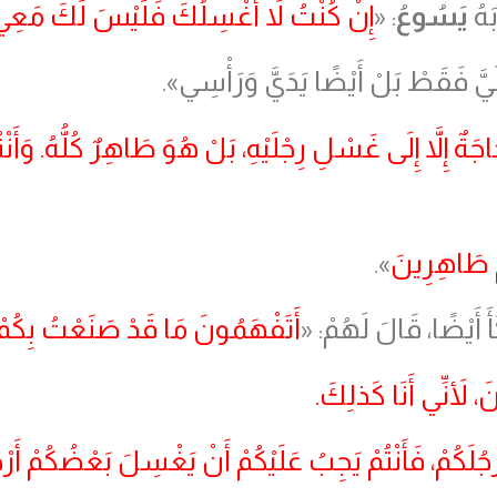
َهُ
يَسُوعُ
: «
إِنْ كُنْتُ لاَ أَغْسِلُكَ فَلَيْسَ لَكَ مَع
َ فَقَطْ بَلْ أَيْضًا يَدَيَّ وَرَأْسِي».
َةٌ إِلاَّ إِلَى غَسْلِ رِجْلَيْهِ، بَلْ هُوَ طَاهِرٌ كُلُّهُ. وَأ
مْ طَاهِرِينَ
».
أَ أَيْضًا، قَالَ لَهُمْ: «
أَتَفْهَمُونَ مَا قَدْ صَنَعْتُ بِكُم
َ، لأَنِّي أَنَا كَذلِكَ.
َرْجُلَكُمْ، فَأَنْتُمْ يَجِبُ عَلَيْكُمْ أَنْ يَغْسِلَ بَعْضُكُمْ أ