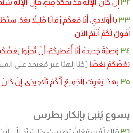
٣٢
إِنْ كَانَ
الْإِلَهُ
قَدْ تَمَجَّدَ فِيهِ، فَإِنَّ
الْإِلَهَ
سَيُمَج
٣٣
يَا أَوْلاَدِي، أَنَا مَعَكُمْ زَمَانًا قَلِيلاً بَعْدُ. سَتَطْل
أَقُولُ لَكُمْ أَنْتُمُ الآنَ.
٣٤
وَصِيَّةً جَدِيدَةً أَنَا أُعْطِيكُمْ: أَنْ تُحِبُّوا بَعْضُك
بَعْضُكُمْ بَعْضًا
[حُبًا إلهيًا غير مُعتمد على الم
٣٥
بِهذَا يَعْرِفُ الْجَمِيعُ أَنَّكُمْ تَلاَمِيذِي: إِنْ كَانَ
يسوع يُنبئ بإنكار بطرس
٣٦
قَالَ لَهُ سِمْعَانُ بُطْرُسُ: «يَا سَيِّدُ، إِلَى أَيْنَ