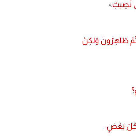
ِي نَصِيبٌ
».
َنْتُمْ طَاهِرُونَ وَلكِنْ
ْ؟
َرْجُلَ بَعْضٍ،