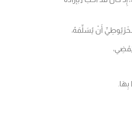
ْيُوطِيِّ أَنْ يُسَلِّمَهُ،
مْضِي،
 بِهَا.