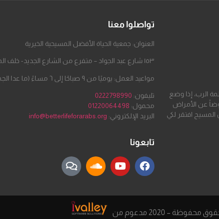
تواصلوا معنا
العنوان: جمعية الحياة الأفضل المسيحية الخيرية
١٥٣ شارع عبد الجواد – متفرع من الشارع الجديد- خلف المطحن – مدينة السلام
مواعيد العمل: يوميًا من ٩ صباحًا إلى ٦ مساءً (ما عدا الجمعة والسبت)
لمة الرب، إذا وضع
تليفون:
0222798990
ضاً عن الأمراض
محمول:
01220064498
 المسيح افتقر لكي
البريد الإلكتروني:
info@betterlifeforarabs.org
تابعونا
محفوظة – 2020 مدعوم من