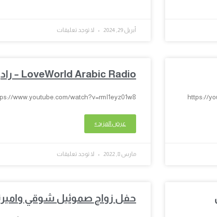
أبريل 29, 2024
لا توجد تعليقات
LoveWorld Arabic Radio – راديو عالم الحُب
tps://www.youtube.com/watch?v=rmI1eyz01w8
https://y
عرض المزيد »
مارس 8, 2022
لا توجد تعليقات
حفل زواج صموئيل شوقي واميرة