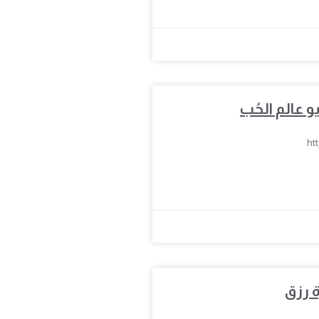
ht
 رزق