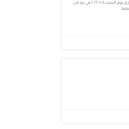
تم عهد زواج الأخ صموئيل شوقي و الأخت أميرة رزق يوم السبت ٨-١-٢٠٢٢ في جو من
متعا