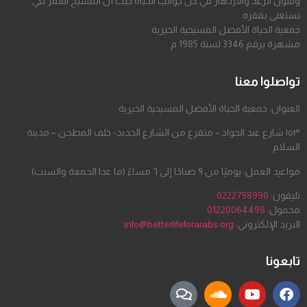
وقبول الرغد والازدهار في كل جوانب الحياة حيث أن المسيح افتقر لكي
نستغنى بفقره.
جمعية الحياة الأفضل المسيحية الخيرية
مشهرة برقم 3346 لسنة 1985 م
تواصلوا معنا
العنوان: جمعية الحياة الأفضل المسيحية الخيرية
١٥٣ شارع عبد الجواد – متفرع من الشارع الجديد- خلف المطحن – مدينة
السلام
مواعيد العمل: يوميًا من ٩ صباحًا إلى ٦ مساءً (ما عدا الجمعة والسبت)
تليفون:
0222798990
محمول:
01220064498
البريد الإلكتروني:
info@betterlifeforarabs.org
تابعونا