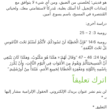
هو فديتي؛ يُخلصني من الضيق، ومن أي شيء لا يتوافق مع
إمدادات الإنجيل. أنا أسلك بغلبة، مُدركاً لاستقامتي معك، ولحياتي
المُنتصرة في المسيح، باسم يسوع. آمين.
دراسة أخرى:
رومية 3: 2 – 25
رومية 14:6 “فَإِنَّ الْخَطِيَّةَ لَنْ تَسُودَكُمْ، لأَنَّكُمْ لَسْتُمْ تَحْتَ النَّامُوسِ
بَلْ تَحْتَ النِّعْمَةِ.”
لوقا 24: 46 – 47 “وَقَالَ لَهُمْ:« هكَذَا هُوَ مَكْتُوبٌ، وَهكَذَا كَانَ يَنْبَغِي
أَنَّ الْمَسِيحَيَتَأَلَّمُ وَيَقُومُ مِنَ الأَمْوَاتِ فِي الْيَوْمِ الثَّالِثِ، وَأَنْ يُكْرَزَ
بِاسْمِهِ بِالتَّوْبَةِ وَمَغْفِرَةِ الْخَطَايَا لِجَمِيعِ الأُمَمِ، مُبْتَدَأً مِنْ أُورُشَلِيمَ.”
اترك تعليقاً
لن يتم نشر عنوان بريدك الإلكتروني.
الحقول الإلزامية مشار إليها
بـ
*
التعليق
*