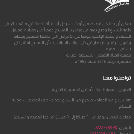
يمكن أن يحيا كل فرد، طفل أو شاب، رجل أو امرأة، الحياة في ملئها بناءً على
كلمة الرب، إذا وضع ثقته في قبول بر المسيح عوضاً عن خطاياه، وقبول
الشفاء والصحة الإلهية عوضاً عن الأمراض التي حملها المسيح بجلداته،
وقبول الرغد والازدهار في كل جوانب الحياة حيث أن المسيح افتقر لكي
نستغنى بفقره.
جمعية الحياة الأفضل المسيحية الخيرية
مشهرة برقم 3346 لسنة 1985 م
تواصلوا معنا
العنوان: جمعية الحياة الأفضل المسيحية الخيرية
١٥٣ شارع عبد الجواد – متفرع من الشارع الجديد- خلف المطحن – مدينة
السلام
مواعيد العمل: يوميًا من ٩ صباحًا إلى ٦ مساءً (ما عدا الجمعة والسبت)
تليفون:
0222798990
محمول:
01220064498