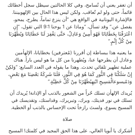
أن تغفر يعني أن تُسامح، وفي كلا الحالتين سيظل سجل أخطائك
قائماً، حتى ولو لم تُعاقب. ولكن ليس هذا الحال بين الإلهوبيننا.
فالإشارة اليونانية في الواقع هي “أن ينزع تماماً، يطرح، يمحو،
يفصل عن.” وقد تسأل، “وماذا عن 1 يوحنا 9:1 التي تقول، “إِنِ
اعْتَرَفْنَا بِخَطَايَانَا فَهُوَ أَمِينٌ وَعَادِلٌ، حَتَّى يَغْفِرَ لَنَا خَطَايَانَا وَيُطَهِّرَنَا
مِنْ كُلِّ إِثْمٍ.”
ما يعنيه هذا ببساطة إن أقررنا (مُعترفين) بخطايانا، الإلهأمين
وعادل أن يطرحها عنا، ويُطهرنا من كل ما هو ليس باراً. هناك
عملية تطهير تلقائي تحدث. وهذا ما يقوله في العدد السابع: “وَلكِنْ
إِنْ سَلَكْنَا فِي النُّورِ كَمَا هُوَ فِي النُّورِ، فَلَنَا شَرِكَةٌ بَعْضِنَا مَعَ بَعْضٍ،
وَدَمُيسوعالْمَسِيحِ ابْنِهِيُطَهِّرُنَا مِنْ كُلِّ خَطِيَّةٍ.”
يُريدك الإلهأن تسلك حُراً من الشعور بالذنب أو الإدانة! يُريدك أن
تسلك في نور فديتك، وبرك، وتبريرك، وقداستك، وتقديسك في
المسيح يسوع، ولستَ رازخاً تحت الإحساس بالذنب أو الخطية.
صلاة
أشكرك يا أبويا الغالي، على هذا الحق المجيد في كلمتك! المسيح