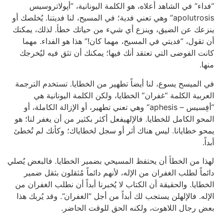
“فداء” في الشاهد أعلاه، هو الكلمة اليونانية، “أپولاتروسيس
apolutrosis” وهي تعني فدية؛ في المسيح، لنا فديتنا. يُخلصك أو
ينزعك عن الضيق، وينزع أي شيء من حياتك خطأ. لذلك، يمكنك
أن تقول، “فديتي في المسيح، مهما كان!” هذا هو الفداء. مهما
كانت الفوضى التي تعتقد أنك فيها؛ يمكنك أن تثق فيه ليُخرجك
منها.
في الميسح يسوع، لنا أيضاً تطهير من الخطايا. تستخدم الترجمة
العربية الكلمة “غفران” الخطايا، ولكن الكلمة اليونانية هي
“أفِسيس – aphesis” وهي تعني تطهير، أو الإزالة الكاملة، أو
المحو الكامل للخطايا. فالإلهيفعل أكثر بكثير من أن يغفر لنا؛ هو
يمحو خطايانا. ليس هناك أثر أو سجل لخطاياك؛ وكأنك لم تُخطئ
أبداً.
لهذا من الخطأ أن يحتفظ المسيحي بضمير الخطايا. فالبعض يُصلي
دائماً لطلب الغفران من الإله، لأنهم دائماً مُثقلون بثقل ضمير
الخطايا. والحقيقة أن الكتاب لا يُخبرنا أبداً أن نطلب الغفران من
الإله. فالإلهلن يستجب لك أبداً من أجل “الغفران”. وقد يُربك هذا
بعض رجال اللاهوت، ولكنه الحق للوقت الحاضر.