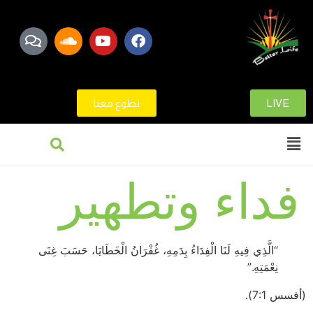
LIVE
تطوع معنا
فداء وتطهير
“الَّذِي فِيهِ لَنَا الْفِدَاءُ بِدَمِهِ، غُفْرَانُ الْخَطَايَا، حَسَبَ غِنَى
نِعْمَتِهِ.”
(أفسس 7:1).