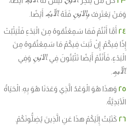
٢٣
كُلُّ مَنْ يُنْكِرُ
لَيْسَ لَهُ
أَيْضًا،
بِالابْنِ
الآبُ
وَمَنْ يَعْتَرِفُ
فَلَهُ
أَيْضًا.
٢٤
أَمَّا أَنْتُمْ فَمَا سَمِعْتُمُوهُ مِنَ الْبَدْءِ فَلْيَثْبُتْ
إِذًا فِيكُمْ. إِنْ ثَبَتَ فِيكُمْ مَا سَمِعْتُمُوهُ مِنَ
الابْنِ
الْبَدْءِ، فَأَنْتُمْ أَيْضًا تَثْبُتُونَ فِي
وَفِي
الآبِ
.
٢٥
وَهذَا هُوَ الْوَعْدُ الَّذِي وَعَدَنَا هُوَ بِهِ: الْحَيَاةُ
الأَبَدِيَّةُ.
٢٦
كَتَبْتُ إِلَيْكُمْ هذَا عَنِ الَّذِينَ يُضِلُّونَكُمْ.