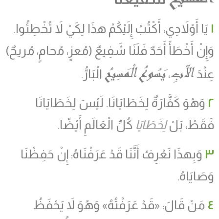
١
يَا أَوْلاَدِي، أَكْتُبُ إِلَيْكُمْ هذَا لِكَيْ لاَ تُخْطِئُوا.
وَإِنْ أَخْطَأَ أَحَدٌ فَلَنَا شَفِيعٌ (مُعزٍ، مُحامٍ، مُريحٌ)
الآبِ
يَسُوعُ الْمَسِيحُ
عِنْدَ
،
الْبَارُّ.
٢
وَهُوَ كَفَّارَةٌ لِخَطَايَانَا. لَيْسَ لِخَطَايَانَا
فَقَطْ، بَلْ
لِخَطَايَا
كُلِّ الْعَالَمِ أَيْضًا.
٣
وَبِهذَا نَعْرِفُ أَنَّنَا قَدْ عَرَفْنَاهُ: إِنْ حَفِظْنَا
وَصَايَاهُ.
٤
مَنْ قَالَ: «قَدْ عَرَفْتُهُ» وَهُوَ لاَ يَحْفَظُ