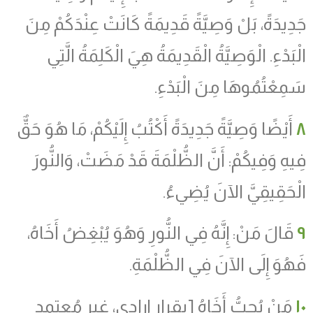
جَدِيدَةً، بَلْ وَصِيَّةً قَدِيمَةً كَانَتْ عِنْدَكُمْ مِنَ
الْبَدْءِ. الْوَصِيَّةُ الْقَدِيمَةُ هِيَ الْكَلِمَةُ الَّتِي
سَمِعْتُمُوهَا مِنَ الْبَدْءِ.
٨
أَيْضًا وَصِيَّةً جَدِيدَةً أَكْتُبُ إِلَيْكُمْ، مَا هُوَ حَقٌّ
فِيهِ وَفِيكُمْ: أَنَّ الظُّلْمَةَ قَدْ مَضَتْ، وَالنُّورَ
الْحَقِيقِيَّ الآنَ يُضِيءُ.
٩
قَالَ مَنْ: إِنَّهُ فِي النُّورِ وَهُوَ يُبْغِضُ أَخَاهُ،
فَهُوَ إِلَى الآنَ فِي الظُّلْمَةِ.
١٠
مَنْ يُحِبُّ أَخَاهُ [بقرار إرادي، غير مُعتمد