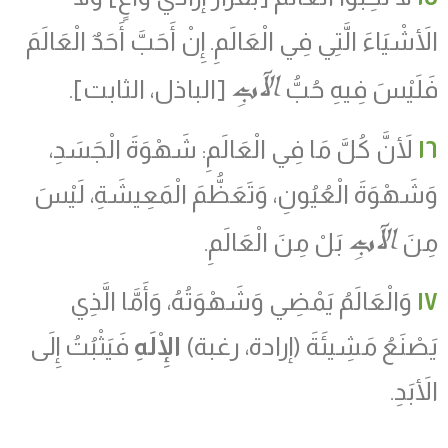
الأَشْيَاءَ الَّتِي فِي الْعَالَمِ. إِنْ أَحَبَّ أَحَدٌ الْعَالَمَ
الآبِ
فَلَيْسَ فِيهِ حُبُّ
[الباذل، الثابت].
١٦
لأَنَّ كُلَّ مَا فِي الْعَالَمِ: شَهْوَةَ الْجَسَدِ،
وَشَهْوَةَ الْعُيُونِ، وَتَعَظُّمَ الْمَعِيشَةِ، لَيْسَ
الآبِ
مِنَ
بَلْ مِنَ الْعَالَمِ.
١٧
وَالْعَالَمُ يَمْضِي وَشَهْوَتُهُ، وَأَمَّا الَّذِي
يَصْنَعُ مَشِيئَةَ
(
إرادة، رغبة
)
الْإِلَهِ
فَيَثْبُتُ إِلَى
الأَبَدِ.