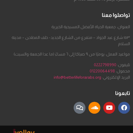
تواصلوا معنا
العنوان: جمعية الحياة الأفضل المسيحية الخيرية
١٥٣ شارع عبد الجواد – متفرع من الشارع الجديد- خلف المطحن – مدينة
السلام
مواعيد العمل: يوميًا من ٩ صباحًا إلى ٦ مساءً (ما عدا الجمعة والسبت)
تليفون:
0222798990
محمول:
01220064498
البريد الإلكتروني:
info@betterlifeforarabs.org
تابعونا