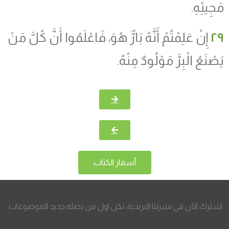
مَجِيئِهِ.
٢٩
إِنْ عَلِمْتُمْ أَنَّهُ بَارٌّ هُوَ، فَاعْلَمُوا أَنَّ كُلَّ مَنْ
يَصْنَعُ الْبِرَّ مَوْلُودٌ مِنْهُ.
أسفار الكتاب
اشترك الآن في نشرتنا البريدية، تكن اول من يصله جديد الموضوعات.