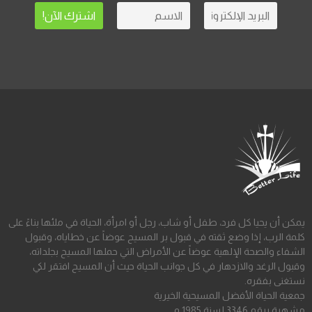
يمكن أن يحيا كل فرد، طفل أو شاب، رجل أو امرأة، الحياة في ملئها بناءً على
كلمة الرب، إذا وضع ثقته في قبول بر المسيح عوضاً عن خطاياه، وقبول
الشفاء والصحة الإلهية عوضاً عن الأمراض التي حملها المسيح بجلداته،
وقبول الرغد والازدهار في كل جوانب الحياة حيث أن المسيح افتقر لكي
نستغنى بفقره.
جمعية الحياة الأفضل المسيحية الخيرية
مشهرة برقم 3346 لسنة 1985 م