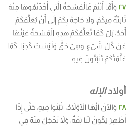
٢٧
وَأَمَّا أَنْتُمْ فَالْمَسْحَةُ الَّتِي أَخَذْتُمُوهَا مِنْهُ
ثَابِتَةٌ فِيكُمْ، وَلاَ حَاجَةَ بِكُمْ إِلَى أَنْ يُعَلِّمَكُمْ
أَحَدٌ، بَلْ كَمَا تُعَلِّمُكُمْ هذِهِ الْمَسْحَةُ عَيْنُهَا
عَنْ كُلِّ شَيْءٍ، وَهِيَ حَقٌّ وَلَيْسَتْ كَذِبًا. كَمَا
عَلَّمَتْكُمْ تَثْبُتُونَ فِيهِ.
أولاد
الإله
٢٨
وَالآنَ أَيُّهَا الأَوْلاَدُ، اثْبُتُوا فِيهِ، حَتَّى إِذَا
أُظْهِرَ يَكُونُ لَنَا ثِقَةٌ، وَلاَ نَخْجَلُ مِنْهُ فِي