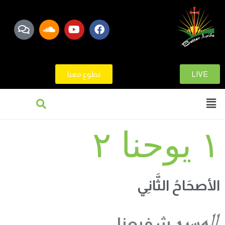
LIVE
تطوع معنا
١ يوحنا ٢
الأصحَاحُ الثَّانِي
المسيح
شفيعنا