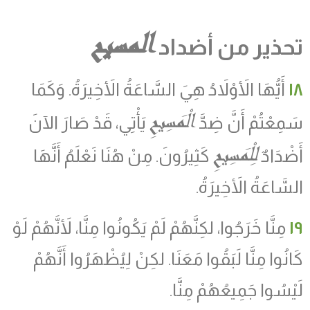
المسيح
تحذير من أضداد
١٨
أَيُّهَا الأَوْلاَدُ هِيَ السَّاعَةُ الأَخِيرَةُ. وَكَمَا
الْمَسِيحِ
سَمِعْتُمْ أَنَّ ضِدَّ
يَأْتِي، قَدْ صَارَ الآنَ
لِلْمَسِيحِ
أَضْدَادٌ
كَثِيرُونَ. مِنْ هُنَا نَعْلَمُ أَنَّهَا
السَّاعَةُ الأَخِيرَةُ.
١٩
مِنَّا خَرَجُوا، لكِنَّهُمْ لَمْ يَكُونُوا مِنَّا، لأَنَّهُمْ لَوْ
كَانُوا مِنَّا لَبَقُوا مَعَنَا. لكِنْ لِيُظْهَرُوا أَنَّهُمْ
لَيْسُوا جَمِيعُهُمْ مِنَّا.