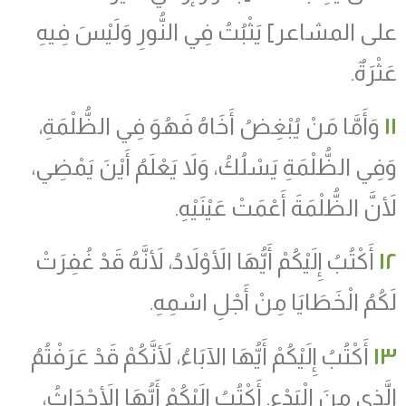
على المشاعر] يَثْبُتُ فِي النُّورِ وَلَيْسَ فِيهِ
عَثْرَةٌ.
١١
وَأَمَّا مَنْ يُبْغِضُ أَخَاهُ فَهُوَ فِي الظُّلْمَةِ،
وَفِي الظُّلْمَةِ يَسْلُكُ، وَلاَ يَعْلَمُ أَيْنَ يَمْضِي،
لأَنَّ الظُّلْمَةَ أَعْمَتْ عَيْنَيْهِ.
١٢
أَكْتُبُ إِلَيْكُمْ أَيُّهَا الأَوْلاَدُ، لأَنَّهُ قَدْ غُفِرَتْ
لَكُمُ الْخَطَايَا مِنْ أَجْلِ اسْمِهِ.
١٣
أَكْتُبُ إِلَيْكُمْ أَيُّهَا الآبَاءُ، لأَنَّكُمْ قَدْ عَرَفْتُمُ
الَّذِي مِنَ الْبَدْءِ. أَكْتُبُ إِلَيْكُمْ أَيُّهَا الأَحْدَاثُ،