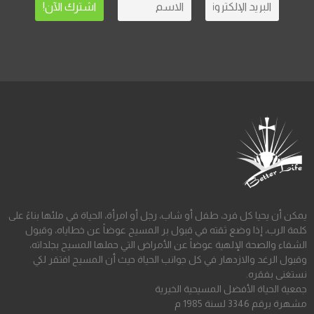
يمكن أن يحيا كل فرد، طفل أو شاب، رجل أو امرأة، الحياة في ملئها بناءً على
كلمة الرب، إذا وضع ثقته في قبول بر المسيح عوضاً عن خطاياه، وقبول
الشفاء والصحة الإلهية عوضاً عن الأمراض التي حملها المسيح بجلداته،
وقبول الرغد والازدهار في كل جوانب الحياة حيث أن المسيح افتقر لكي
نستغنى بفقره.
جمعية الحياة الأفضل المسيحية الخيرية
مشهرة برقم 3346 لسنة 1985 م