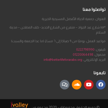
تواصلوا معنا
العنوان: جمعية الحياة الأفضل المسيحية الخيرية
١٥٣ شارع عبد الجواد – متفرع من الشارع الجديد- خلف المطحن – مدينة
السلام
مواعيد العمل: يوميًا من ٩ صباحًا إلى ٦ مساءً (ما عدا الجمعة والسبت)
تليفون:
0222798990
محمول:
01220064498
البريد الإلكتروني:
info@betterlifeforarabs.org
تابعونا
© جميع الحقوق محفوظة – 2020 مدعوم من