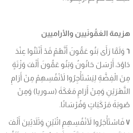
هزيمة العَمُّونَيين والأراميين
٦
وَلَمَّا رَأَى بَنُو عَمُّونَ أَنَّهُمْ قَدْ أَنْتَنُوا عِنْدَ
دَاوُدَ، أَرْسَلَ حَانُونُ وَبَنُو عَمُّونَ أَلْفَ وَزْنَةٍ
مِنَ الْفِضَّةِ لِيَسْتَأْجِرُوا لأَنْفُسِهِمْ مِنْ أَرَامِ
النَّهْرَيْنِ وَمِنْ أَرَامِ مَعْكَةَ (سوريا) وَمِنْ
صُوبَةَ مَرْكَبَاتٍ وَفُرْسَانًا.
٧
فَاسْتَأْجَرُوا لأَنْفُسِهِمِ اثْنَيْنِ وَثَلاَثِينَ أَلْفَ