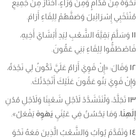
نَحْوَهُ مِنْ قُدَّامٍ وَمِنْ وَرَاءٍ، اخْتَارَ مِنْ جَمِيعِ
مُنْتَخَبِي إِسْرَائِيلَ وَصَفَّهُمْ لِلِقَاءِ أَرَامَ.
١١
وَسَلَّمَ بَقِيَّةَ الشَّعْبِ لِيَدِ أَبْشَايَ أَخِيهِ،
فَاصْطَفُّوا لِلِقَاءِ بَنِي عَمُّونَ.
١٢
وَقَالَ: «إِنْ قَوِيَ أَرَامُ عَلَيَّ تَكُونُ لِي نَجْدَةً،
وَإِنْ قَوِيَ بَنُو عَمُّونَ عَلَيْكَ أَنْجَدْتُكَ.
١٣
تَجَلَّدْ، وَلْنَتَشَدَّدْ لأَجْلِ شَعْبِنَا وَلأَجْلِ مُدُنِ
إِلَهِنَا
، وَمَا يَحْسُنُ فِي عَيْنَيِ
يَهْوِهْ
يَفْعَلُ».
١٤
وَتَقَدَّمَ يُوآبُ وَالشَّعْبُ الَّذِينَ مَعَهُ نَحْوَ