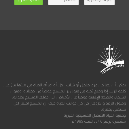
يمكن أن يحيا كل فرد، طفل أو شاب، رجل أو امرأة، الحياة في ملئها بناءً على
كلمة الرب، إذا وضع ثقته في قبول بر المسيح عوضاً عن خطاياه، وقبول
الشفاء والصحة الإلهية عوضاً عن الأمراض التي حملها المسيح بجلداته،
وقبول الرغد والازدهار في كل جوانب الحياة حيث أن المسيح افتقر لكي
نستغنى بفقره.
جمعية الحياة الأفضل المسيحية الخيرية
مشهرة برقم 3346 لسنة 1985 م