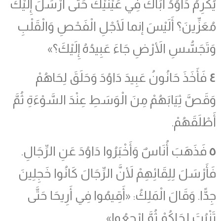
يُكْرِمُ دَاوُدُ أَبَاكَ فِي عَيْنَيْكَ حَتَّى أَرْسَلَ إِلَيْكَ
مُعَزِّينَ؟ أَلَيْسَ إنما لأَجْلِ الْفَحْصِ وَالْقَلْبِ
وَتَجَسُّسِ الأَرْضِ جَاءَ عَبِيدُهُ إِلَيْكَ؟»
٤
فَأَخَذَ حَانُونُ عَبِيدَ دَاوُدَ وَحَلَقَ لِحَاهُمْ
وَقَصَّ ثِيَابَهُمْ مِنَ الْوَسَطِ عِنْدَ السَّوْءَةِ ثُمَّ
أَطْلَقَهُمْ.
٥
فَذَهَبَ أُنَاسٌ وَأَخْبَرُوا دَاوُدَ عَنِ الرِّجَالِ.
فَأَرْسَلَ لِلِقَائِهِمْ لأَنَّ الرِّجَالَ كَانُوا خَجِلِينَ
جِدًّا. وَقَالَ الْمَلِكُ: «أَقِيمُوا فِي أَرِيحَا حَتَّى
تَنْبُتَ لِحَاكُمْ ثُمَّ ارْجِعُوا».