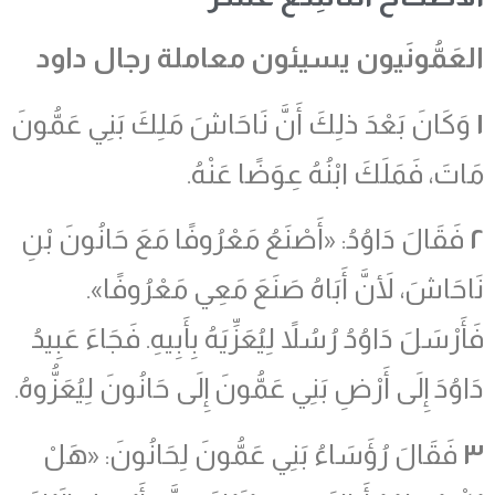
العَمُّونَيون يسيئون معاملة رجال داود
١
وَكَانَ بَعْدَ ذلِكَ أَنَّ نَاحَاشَ مَلِكَ بَنِي عَمُّونَ
مَاتَ، فَمَلَكَ ابْنُهُ عِوَضًا عَنْهُ.
٢
فَقَالَ دَاوُدُ: «أَصْنَعُ مَعْرُوفًا مَعَ حَانُونَ بْنِ
نَاحَاشَ، لأَنَّ أَبَاهُ صَنَعَ مَعِي مَعْرُوفًا».
فَأَرْسَلَ دَاوُدُ رُسُلاً لِيُعَزِّيَهُ بِأَبِيهِ. فَجَاءَ عَبِيدُ
دَاوُدَ إِلَى أَرْضِ بَنِي عَمُّونَ إِلَى حَانُونَ لِيُعَزُّوهُ.
٣
فَقَالَ رُؤَسَاءُ بَنِي عَمُّونَ لِحَانُونَ: «هَلْ