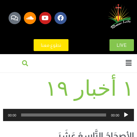
LIVE
تطوع معنا
١ أخبار ١٩
مشغل
00:00
00:00
الصوت
الأصحَاحُ التَّاسِعُ عَشَرَ