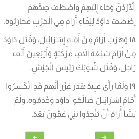
الأُرْدُنَّ وَجَاءَ إِلَيْهِمْ وَاصْطَفَّ ضِدَّهُمْ.
اِصْطَفَّ دَاوُدُ لِلِقَاءِ أَرَامَ فِي الْحَرْبِ فَحَارَبُوهُ.
١٨
وَهَرَبَ أَرَامُ مِنْ أَمَامِ إِسْرَائِيلَ، وَقَتَلَ دَاوُدُ
مِنْ أَرَامَ سَبْعَةَ آلاَفِ مَرْكَبَةٍ وَأَرْبَعِينَ أَلْفَ
رَاجِل، وَقَتَلَ شُوبَكَ رَئِيسَ الْجَيْشِ.
١٩
وَلَمَّا رَأَى عَبِيدُ هَدَرَ عَزَرَ أَنَّهُمْ قَدِ انْكَسَرُوا
أَمَامَ إِسْرَائِيلَ صَالَحُوا دَاوُدَ وَخَدَمُوهُ. وَلَمْ
يَشَأْ أَرَامُ أَنْ يُنْجِدُوا بَنِي عَمُّونَ بَعْدُ.