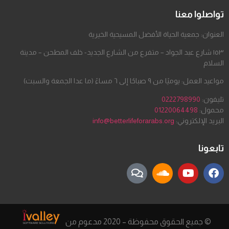
تواصلوا معنا
العنوان: جمعية الحياة الأفضل المسيحية الخيرية
١٥٣ شارع عبد الجواد – متفرع من الشارع الجديد- خلف المطحن – مدينة
السلام
مواعيد العمل: يوميًا من ٩ صباحًا إلى ٦ مساءً (ما عدا الجمعة والسبت)
تليفون:
0222798990
محمول:
01220064498
البريد الإلكتروني:
info@betterlifeforarabs.org
تابعونا
© جميع الحقوق محفوظة – 2020 مدعوم من