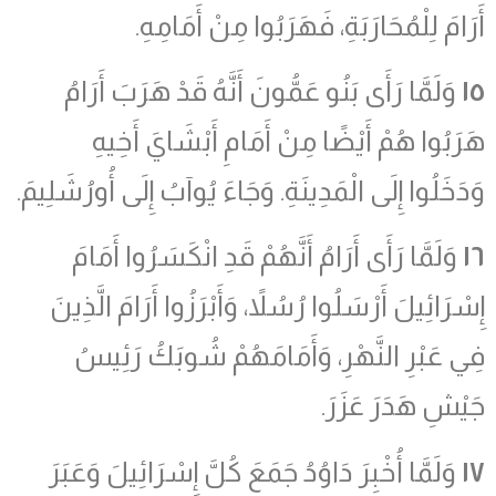
أَرَامَ لِلْمُحَارَبَةِ، فَهَرَبُوا مِنْ أَمَامِهِ.
١٥
وَلَمَّا رَأَى بَنُو عَمُّونَ أَنَّهُ قَدْ هَرَبَ أَرَامُ
هَرَبُوا هُمْ أَيْضًا مِنْ أَمَامِ أَبْشَايَ أَخِيهِ
وَدَخَلُوا إِلَى الْمَدِينَةِ. وَجَاءَ يُوآبُ إِلَى أُورُشَلِيمَ.
١٦
وَلَمَّا رَأَى أَرَامُ أَنَّهُمْ قَدِ انْكَسَرُوا أَمَامَ
إِسْرَائِيلَ أَرْسَلُوا رُسُلاً، وَأَبْرَزُوا أَرَامَ الَّذِينَ
فِي عَبْرِ النَّهْرِ، وَأَمَامَهُمْ شُوبَكُ رَئِيسُ
جَيْشِ هَدَرَ عَزَرَ.
١٧
وَلَمَّا أُخْبِرَ دَاوُدُ جَمَعَ كُلَّ إِسْرَائِيلَ وَعَبَرَ