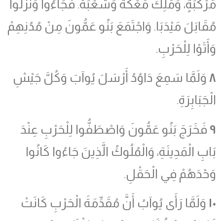
مَرْكَبَةٍ، وَمَلِكَ مَعْكَةَ وَشَعْبَهُ. فَجَاءُوا وَنَزَلُوا
مُقَابَلَ مَيْدَبَا. وَاجْتَمَعَ بَنُو عَمُّونَ مِنْ مُدُنِهِمْ
وَأَتَوْا لِلْحَرْبِ.
٨
وَلَمَّا سَمِعَ دَاوُدُ أَرْسَلَ يُوآبَ وَكُلَّ جَيْشِ
الْجَبَابِرَةِ.
٩
فَخَرَجَ بَنُو عَمُّونَ وَاصْطَفُّوا لِلْحَرْبِ عِنْدَ
بَابِ الْمَدِينَةِ، وَالْمُلُوكُ الَّذِينَ جَاءُوا كَانُوا
وَحْدَهُمْ فِي الْحَقْلِ.
١٠
وَلَمَّا رَأَى يُوآبُ أَنَّ مُقَدِّمَةَ الْحَرْبِ كَانَتْ