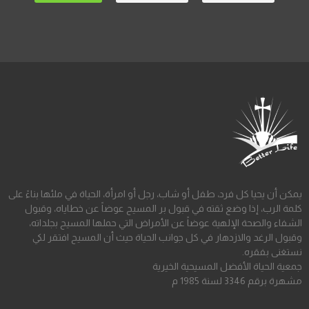
يمكن أن يحيا كل فرد، طفل أو شاب، رجل أو امرأة، الحياة في ملئها بناءً على
كلمة الرب، إذا وضع ثقته في قبول بر المسيح عوضاً عن خطاياه، وقبول
الشفاء والصحة الإلهية عوضاً عن الأمراض التي حملها المسيح بجلداته،
وقبول الرغد والازدهار في كل جوانب الحياة حيث أن المسيح افتقر لكي
نستغنى بفقره.
جمعية الحياة الأفضل المسيحية الخيرية
مشهرة برقم 3346 لسنة 1985 م