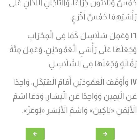
خَمْسٌ وَثَلاَثُونَ ذِرَاعًا، وَالتَّاجَانِ اللَّذَانِ عَلَى
رَأْسَيْهِمَا خَمْسُ أَذْرُعٍ.
١٦
وَعَمِلَ سَلاَسِلَ كَمَا فِي الْمِحْرَابِ
وَجَعَلَهَا عَلَى رَأْسَيِ الْعَمُودَيْنِ، وَعَمِلَ مِئَةَ
رُمَّانَةٍ وَجَعَلَهَا فِي السَّلاَسِلِ.
١٧
وَأَوْقَفَ الْعَمُودَيْنِ أَمَامَ الْهَيْكَلِ، وَاحِدًا
عَنِ الْيَمِينِ وَوَاحِدًا عَنِ الْيَسَارِ، وَدَعَا اسْمَ
الأَيْمَنِ «يَاكِينَ» وَاسْمَ الأَيْسَرِ «بُوعَزَ».