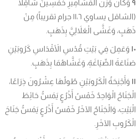
٩
وَكَانَ وَزْنُ الْمَسَامِيرِ خَمْسِينَ شَاقِلاً
(الشاقل يساوي ١١،٦ جرام تقريباً) مِنْ
ذَهَبٍ، وَغَشَّى الْعَلاَلِيَّ بِذَهَبٍ.
١٠
وَعَمِلَ فِي بَيْتِ قُدْسِ الأَقْدَاسِ كَرُوبَيْنِ
صَنَاعَةَ الصِّيَاغَةِ، وَغَشَّاهُمَا بِذَهَبٍ.
١١
وَأَجْنِحَةُ الْكَرُوبَيْنِ طُولُهَا عِشْرُونَ ذِرَاعًا،
الْجَنَاحُ الْوَاحِدُ خَمْسُ أَذْرُعٍ يَمَسُّ حَائِطَ
الْبَيْتِ، وَالْجَنَاحُ الآخَرُ خَمْسُ أَذْرُعٍ يَمَسُّ جَنَاحَ
الْكَرُوبِ الآخَرِ.