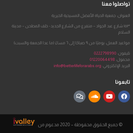
تواصلوا معنا
العنوان: جمعية الحياة الأفضل المسيحية الخيرية
١٥٣ شارع عبد الجواد – متفرع من الشارع الجديد- خلف المطحن – مدينة
السلام
مواعيد العمل: يوميًا من ٩ صباحًا إلى ٦ مساءً (ما عدا الجمعة والسبت)
تليفون:
0222798990
محمول:
01220064498
البريد الإلكتروني:
info@betterlifeforarabs.org
تابعونا
© جميع الحقوق محفوظة – 2020 مدعوم من