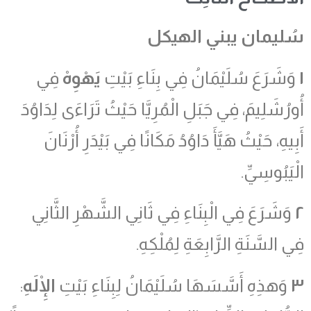
سُليمان يبني الهيكل
١
وَشَرَعَ سُلَيْمَانُ فِي بِنَاءِ بَيْتِ
يَهْوِهْ
فِي
أُورُشَلِيمَ، فِي جَبَلِ الْمُرِيَّا حَيْثُ تَرَاءَى لِدَاوُدَ
أَبِيهِ، حَيْثُ هَيَّأَ دَاوُدُ مَكَانًا فِي بَيْدَرِ أُرْنَانَ
الْيَبُوسِيِّ.
٢
وَشَرَعَ فِي الْبِنَاءِ فِي ثَانِي الشَّهْرِ الثَّانِي
فِي السَّنَةِ الرَّابِعَةِ لِمُلْكِهِ.
٣
وَهذِهِ أَسَّسَهَا سُلَيْمَانُ لِبِنَاءِ بَيْتِ
الْإِلَهِ
: