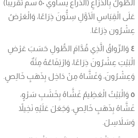
الطُّولُ بِالذِّرَاعِ (الذراع يساوي ٥٠ سم تقريباً)
عَلَى الْقِيَاسِ الأَوَّلِ سِتُّونَ ذِرَاعًا، وَالْعَرْضُ
عِشْرُون ذِرَاعًا.
٤
وَالرِّواقُ الَّذِي قُدَّامَ الطُّولِ حَسَبَ عَرْضِ
الْبَيْتِ عِشْرُونَ ذِرَاعًا، وَارْتِفَاعُهُ مِئَةٌ
وَعِشْرُونَ، وَغَشَّاهُ مِنْ دَاخِل بِذَهَبٍ خَالِصٍ.
٥
وَالْبَيْتُ الْعَظِيمُ غَشَّاهُ بِخَشَبِ سَرْوٍ،
غَشَّاهُ بِذَهَبٍ خَالِصٍ، وَجَعَلَ عَلَيْهِ نَخِيلاً
وَسَلاَسِلَ.