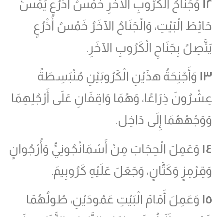
١٢
وَجَنَاحُ الْكَرُوبِ الآخَرِ خَمْسُ أَذْرُعٍ يَمَسُّ
حَائِطَ الْبَيْتِ، وَالْجَنَاحُ الآخَرُ خَمْسُ أَذْرُعٍ
يَتَّصِلُ بِجَنَاحِ الْكَرُوبِ الآخَرِ.
١٣
وَأَجْنِحَةُ هذَيْنِ الْكَرُوبَيْنِ مُنْبَسِطَةً
عِشْرُونَ ذِرَاعًا، وَهُمَا وَاقِفَانِ عَلَى أَرْجُلِهِمَا
وَوَجْهُهُمَا إِلَى دَاخِل.
١٤
وَعَمِلَ الْحِجَابَ مِنْ أَسْمَانْجُونِيٍّ وَأُرْجُوانٍ
وَقِرْمِزٍ وَكَتَّانٍ، وَجَعَلَ عَلَيْهِ كَرُوبِيمَ.
١٥
وَعَمِلَ أَمَامَ الْبَيْتِ عَمُودَيْنِ، طُولُهُمَا