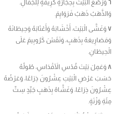
٦
وَرَصَّعَ الْبَيْتَ بِحِجَارَةٍ كَرِيمَةٍ لِلْجَمَالِ.
وَالذَّهَبُ ذَهَبُ فَرَوَايِمَ.
٧
وَغَشَّى الْبَيْتَ: أَخْشَابَهُ وَأَعْتَابَهُ وَحِيطَانَهُ
وَمَصَارِيعَهُ بِذَهَبٍ، وَنَقَشَ كَرُوبِيمَ عَلَى
الْحِيطَانِ.
٨
وَعَمِلَ بَيْتَ قُدْسِ الأَقْدَاسِ، طُولُهُ
حَسَبَ عَرْضِ الْبَيْتِ عِشْرُونَ ذِرَاعًا، وَعَرْضُهُ
عِشْرُونَ ذِرَاعًا، وَغَشَّاهُ بِذَهَبٍ جَيِّدٍ سِتِّ
مِئَةِ وَزْنَةٍ.