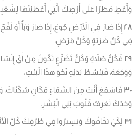
وَأَعْطِ مَطَرًا عَلَى أَرْضِكَ الَّتِي أَعْطَيْتَهَا لِشَعْبِك
٢٨
إِذَا صَارَ فِي الأَرْضِ جُوعٌ، إِذَا صَارَ وَبَأٌ أَوْ لَفْحٌ أ
فِي كُلِّ ضَرْبَةٍ وَكُلِّ مَرَضٍ،
٢٩
فَكُلُّ صَلاَةٍ وَكُلُّ تَضَرُّعٍ تَكُونُ مِنْ أَيِّ إِنْسَا
وَوَجَعَهُ، فَيَبْسُطُ يَدَيْهِ نَحْوَ هذَا الْبَيْتِ،
٣٠
فَاسْمَعْ أَنْتَ مِنَ السَّمَاءِ مَكَانِ سُكْنَاكَ، وَاغْف
وَحْدَكَ تَعْرِفُ قُلُوبَ بَنِي الْبَشَرِ.
٣١
لِكَيْ يَخَافُوكَ وَيَسِيرُوا فِي طُرُقِكَ كُلَّ الأَيَّامِ