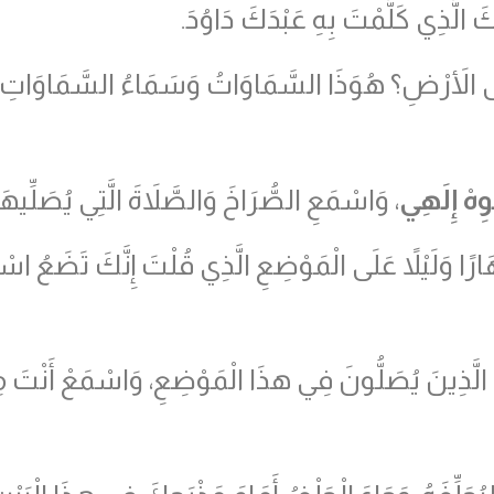
كَ الَّذِي كَلَّمْتَ بِهِ عَبْدَكَ دَاوُدَ.
ى الأَرْضِ؟ هُوَذَا السَّمَاوَاتُ وَسَمَاءُ السَّمَاوَاتِ لا
وِهْ إِلَهِي
، وَاسْمَعِ الصُّرَاخَ وَالصَّلاَةَ الَّتِي يُصَلِّيهَ
ارًا وَلَيْلاً عَلَى الْمَوْضِعِ الَّذِي قُلْتَ إِنَّكَ تَضَعُ ا
الَّذِينَ يُصَلُّونَ فِي هذَا الْمَوْضِعِ، وَاسْمَعْ أَنْتَ