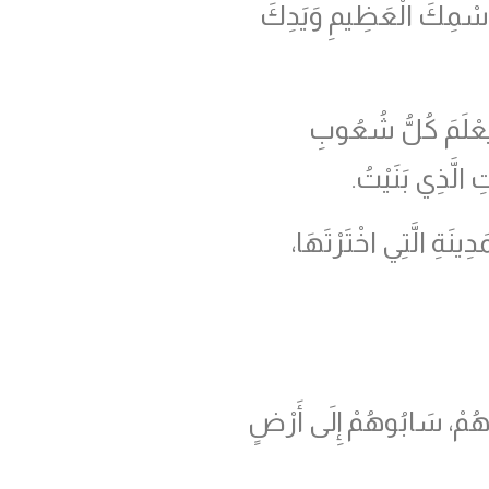
 اسْمِكَ الْعَظِيمِ وَيَدِكَ
يَعْلَمَ كُلُّ شُعُوبِ
الَّذِي بَنَيْتُ.
ينَةِ الَّتِي اخْتَرْتَهَا،
بَاهُمْ، سَابُوهُمْ إِلَى أَرْضٍ