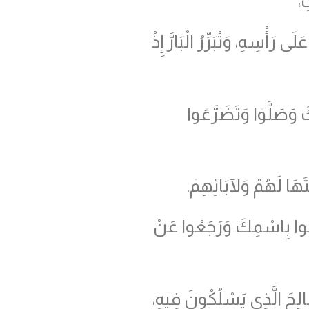
ِ،
ْسِهِ، وَتُبَرِّرُ الْبَارَّ إِذْ
َ وَصَلَّوْا وَتَضَرَّعُوا
هَا لَهُمْ وَلآبَائِهِمْ.
رَفُوا بِاسْمِكَ وَرَجَعُوا عَنْ
لِحَ الَّذِي يَسْلُكُونَ فِيهِ،