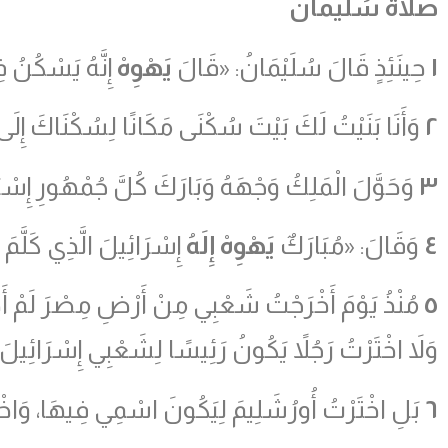
صلاة سُليمان
١
حِينَئِذٍ قَالَ سُلَيْمَانُ: «قَالَ
يَهْوِهْ
إِنَّهُ يَسْكُنُ 
٢
وَأَنَا بَنَيْتُ لَكَ بَيْتَ سُكْنَى مَكَانًا لِسُكْنَاكَ إِلَى 
٣
وَحَوَّلَ الْمَلِكُ وَجْهَهُ وَبَارَكَ كُلَّ جُمْهُورِ إِسْر
٤
وَقَالَ: «مُبَارَكٌ
يَهْوِهْ إِلَهُ
إِسْرَائِيلَ الَّذِي كَلَّمَ بِ
٥
مُنْذُ يَوْمَ أَخْرَجْتُ شَعْبِي مِنْ أَرْضِ مِصْرَ لَمْ أَخْ
وَلاَ اخْتَرْتُ رَجُلاً يَكُونُ رَئِيسًا لِشَعْبِي إِسْرَائِيلَ.
٦
بَلِ اخْتَرْتُ أُورُشَلِيمَ لِيَكُونَ اسْمِي فِيهَا، وَاخْت