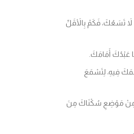
َ تَسَعُكَ، فَكَمْ بِالأَقَلِّ
ا عَبْدُكَ أَمَامَكَ.
سْمَكَ فِيهِ، لِتَسْمَعَ
 مِنْ مَوْضِعِ سُكْنَاكَ مِنَ