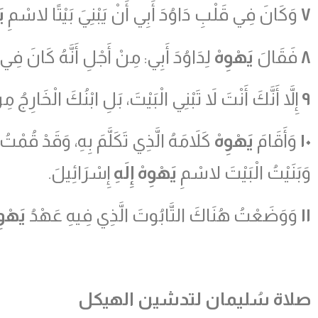
٧
وَكَانَ فِي قَلْبِ دَاوُدَ أَبِي أَنْ يَبْنِيَ بَيْتًا لاسْمِ
يَ
٨
فَقَالَ
يَهْوِهْ
لِدَاوُدَ أَبِي: مِنْ أَجْلِ أَنَّهُ كَانَ فِ
٩
إِلاَّ أَنَّكَ أَنْتَ لاَ تَبْنِي الْبَيْتَ، بَلِ ابْنُكَ الْخَارِ
١٠
وَأَقَامَ
يَهْوِهْ
كَلاَمَهُ الَّذِي تَكَلَّمَ بِهِ، وَقَدْ قُمْت
وَبَنَيْتُ الْبَيْتَ لاسْمِ
يَهْوِهْ إِلَهِ
إِسْرَائِيلَ.
١١
وَوَضَعْتُ هُنَاكَ التَّابُوتَ الَّذِي فِيهِ عَهْدُ
يَهْوِ
صلاة سُليمان لتدشين الهيكل