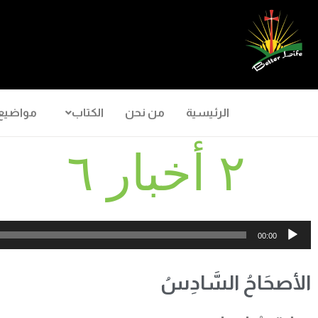
الرئيسية
من نحن
الكتاب
مواضيع
٢ أخبار ٦
مشغل
00:00
الصوت
الأصحَاحُ السَّادِسُ