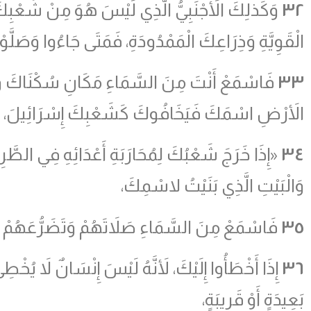
٣٢
وَكَذلِكَ الأَجْنَبِيُّ الَّذِي لَيْسَ هُوَ مِنْ شَعْبِك
الْقَوِيَّةِ وَذِرَاعِكَ الْمَمْدُودَةِ، فَمَتَى جَاءُوا وَصَلَّو
٣٣
فَاسْمَعْ أَنْتَ مِنَ السَّمَاءِ مَكَانِ سُكْنَاكَ وَاف
الأَرْضِ اسْمَكَ فَيَخَافُوكَ كَشَعْبِكَ إِسْرَائِيلَ، وَلِكَ
٣٤
«إِذَا خَرَجَ شَعْبُكَ لِمُحَارَبَةِ أَعْدَائِهِ فِي الطَّرِيق
وَالْبَيْتِ الَّذِي بَنَيْتُ لاسْمِكَ،
٣٥
فَاسْمَعْ مِنَ السَّمَاءِ صَلاَتَهُمْ وَتَضَرُّعَهُم
٣٦
إِذَا أَخْطَأُوا إِلَيْكَ، لأَنَّهُ لَيْسَ إِنْسَانٌ لاَ يُخْ
بَعِيدَةٍ أَوْ قَرِيبَةٍ،