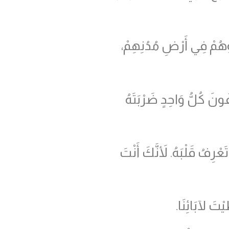
دَاؤُهُمْ فِي أَرْضِ مُدُنِهِمْ،
ُونَ كُلُّ وَاحِدٍ ضَرْبَتَهُ
ِفُ قَلْبَهُ. لأَنَّكَ أَنْتَ
تَ لآبَائِنَا.