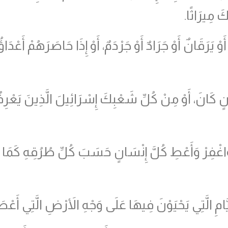
َ مِيرَاثًا.
َوْ يَرَقَانٌ أَوْ جَرَادٌ أَوْ جَرْدَمٌ، أَوْ إِذَا حَاصَرَهُمْ أَعْ
نٍ كَانَ، أَوْ مِنْ كُلِّ شَعْبِكَ إِسْرَائِيلَ الَّذِينَ يَعْرِف
ِرْ وَأَعْطِ كُلَّ إِنْسَانٍ حَسَبَ كُلِّ طُرُقِهِ كَمَا تَعْر
 الَّتِي يَحْيَوْنَ فِيهَا عَلَى وَجْهِ الأَرْضِ الَّتِي أَعْطَيْ