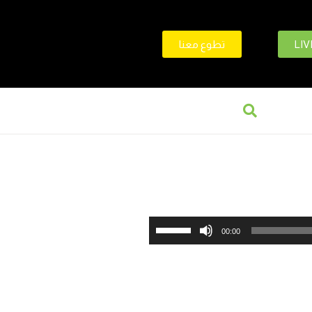
LIV
تطوع معنا
استخدم
00:00
مفاتيح
الأسهم
أعلى/
أسفل
لزيادة