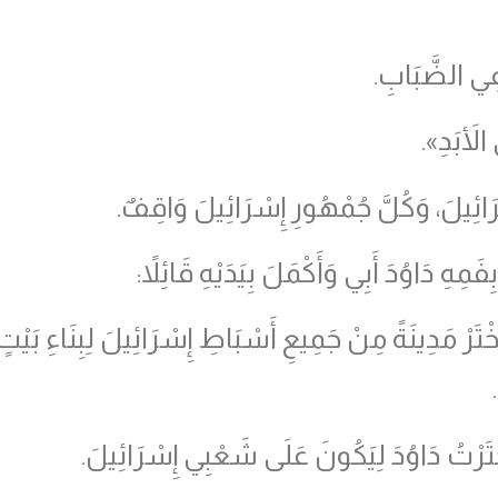
فِي الضَّبَابِ.
الأَبَدِ».
َائِيلَ، وَكُلَّ جُمْهُورِ إِسْرَائِيلَ وَاقِفٌ.
فَمِهِ دَاوُدَ أَبِي وَأَكْمَلَ بِيَدَيْهِ قَائِلاً:
تَرْ مَدِينَةً مِنْ جَمِيعِ أَسْبَاطِ إِسْرَائِيلَ لِبِنَاءِ بَي
َرْتُ دَاوُدَ لِيَكُونَ عَلَى شَعْبِي إِسْرَائِيلَ.