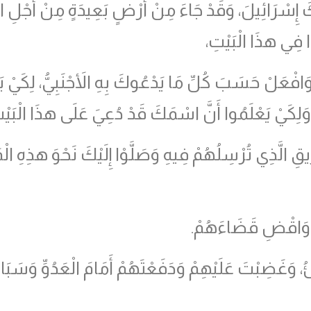
َ إِسْرَائِيلَ، وَقَدْ جَاءَ مِنْ أَرْضٍ بَعِيدَةٍ مِنْ أَجْلِ
ْا فِي هذَا الْبَيْتِ،
ْعَلْ حَسَبَ كُلِّ مَا يَدْعُوكَ بِهِ الأَجْنَبِيُّ، لِكَيْ 
يْ يَعْلَمُوا أَنَّ اسْمَكَ قَدْ دُعِيَ عَلَى هذَا الْبَيْتِ 
ِ الَّذِي تُرْسِلُهُمْ فِيهِ وَصَلَّوْا إِلَيْكَ نَحْوَ هذِهِ الْمَدِ
ْ وَاقْضِ قَضَاءَهُمْ.
طِئُ، وَغَضِبْتَ عَلَيْهِمْ وَدَفَعْتَهُمْ أَمَامَ الْعَدُوِّ وَسَ