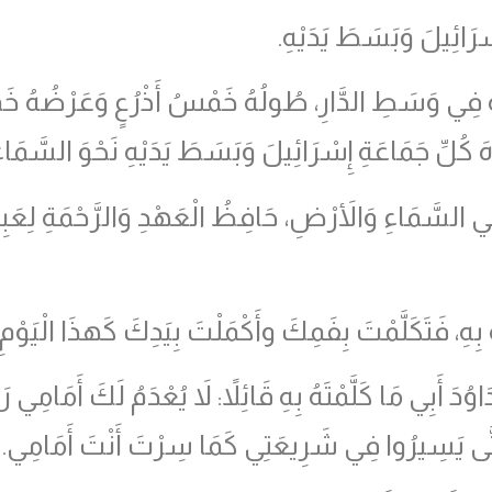
ْرَائِيلَ وَبَسَطَ يَدَيْهِ.
ُ فِي وَسَطِ الدَّارِ، طُولُهُ خَمْسُ أَذْرُعٍ وَعَرْضُهُ خَمْ
ُجَاهَ كُلِّ جَمَاعَةِ إِسْرَائِيلَ وَبَسَطَ يَدَيْهِ نَحْوَ السَّمَاء
 السَّمَاءِ وَالأَرْضِ، حَافِظُ الْعَهْدِ وَالرَّحْمَةِ لِعَب
بِهِ، فَتَكَلَّمْتَ بِفَمِكَ وأَكْمَلْتَ بِيَدِكَ كَهذَا الْيَوْمِ.
ُدَ أَبِي مَا كَلَّمْتَهُ بِهِ قَائِلاً: لاَ يُعْدَمُ لَكَ أَمَامِ
تَّى يَسِيرُوا فِي شَرِيعَتِي كَمَا سِرْتَ أَنْتَ أَمَامِي.