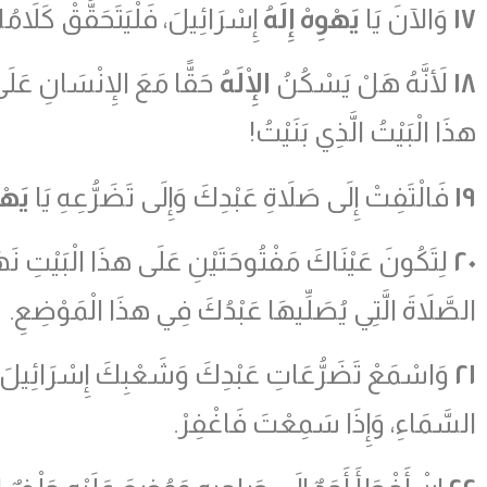
١٧
وَالآنَ يَا
يَهْوِهْ إِلَهُ
إِسْرَائِيلَ، فَلْيَتَحَقَّقْ كَلاَمُ
١٨
لأَنَّهُ هَلْ يَسْكُنُ
الْإِلَهُ
حَقًّا مَعَ الإِنْسَانِ عَلَ
هذَا الْبَيْتُ الَّذِي بَنَيْتُ!
١٩
فَالْتَفِتْ إِلَى صَلاَةِ عَبْدِكَ وَإِلَى تَضَرُّعِهِ يَا
يَهْ
٢٠
لِتَكُونَ عَيْنَاكَ مَفْتُوحَتَيْنِ عَلَى هذَا الْبَيْتِ نَهَ
الصَّلاَةَ الَّتِي يُصَلِّيهَا عَبْدُكَ فِي هذَا الْمَوْضِعِ.
٢١
وَاسْمَعْ تَضَرُّعَاتِ عَبْدِكَ وَشَعْبِكَ إِسْرَائِيلَ 
السَّمَاءِ، وَإِذَا سَمِعْتَ فَاغْفِرْ.