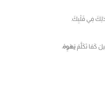
ِ ذلِكَ فِي قَلْبِكَ.
لَ كَمَا تَكَلَّمَ
يَهْوِهْ
،