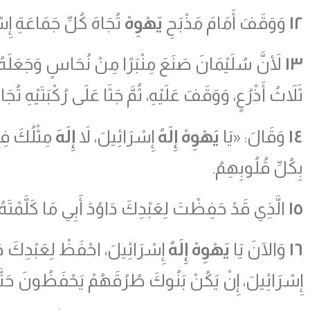
١٢
وَوَقَفَ أَمَامَ مَذْبَحِ
يَهْوِهْ
تُجَاهَ كُلِّ جَمَاعَةِ إِس
١٣
لأَنَّ سُلَيْمَانَ صَنَعَ مِنْبَرًا مِنْ نُحَاسٍ وَجَعَلَه
ثَلاَثُ أَذْرُعٍ، وَوَقَفَ عَلَيْهِ، ثُمَّ جَثَا عَلَى رُكْبَتَيْهِ ت
١٤
وَقَالَ: «يَا
يَهْوِهْ إِلَهُ
إِسْرَائِيلَ، لاَ
إِلَهَ
مِثْلُكَ فِي
بِكُلِّ قُلُوبِهِمُ.
١٥
الَّذِي قَدْ حَفِظْتَ لِعَبْدِكَ دَاوُدَ أَبِي مَا كَلَّمْتَهُ 
١٦
وَالآنَ يَا
يَهْوِهْ إِلَهُ
إِسْرَائِيلَ، احْفَظْ لِعَبْدِكَ دَاو
إِسْرَائِيلَ، إِنْ يَكُنْ بَنُوكَ طُرُقَهُمْ يَحْفَظُونَ حَ