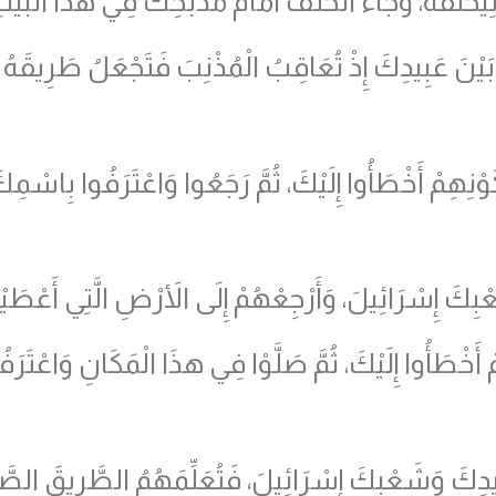
ِيُحَلِّفَهُ، وَجَاءَ الْحَلْفُ أَمَامَ مَذْبَحِكَ فِي هذَا الْبَيْت
َبِيدِكَ إِذْ تُعَاقِبُ الْمُذْنِبَ فَتَجْعَلُ طَرِيقَهُ عَلَى رَأ
وْنِهِمْ أَخْطَأُوا إِلَيْكَ، ثُمَّ رَجَعُوا وَاعْتَرَفُوا بِاسْمِك
َ إِسْرَائِيلَ، وَأَرْجِعْهُمْ إِلَى الأَرْضِ الَّتِي أَعْطَيْتَ
مْ أَخْطَأُوا إِلَيْكَ، ثُمَّ صَلَّوْا فِي هذَا الْمَكَانِ وَاعْتَ
دِكَ وَشَعْبِكَ إِسْرَائِيلَ، فَتُعَلِّمَهُمُ الطَّرِيقَ الصَّا