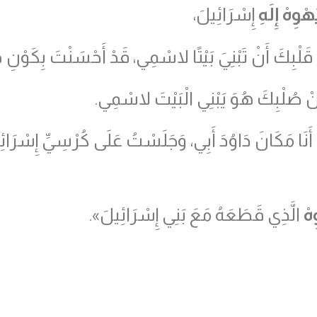
هْوِهْ إِلَهِ
إِسْرَائِيلَ،
ي قَلْبِكَ أَنْ تَبْنِيَ بَيْتًا لاسْمِي، قَدْ أَحْسَنْتَ بِكَوْن
جُ مِنْ صُلْبِكَ هُوَ يَبْنِي الْبَيْتَ لاسْمِي.
ُ أَنَا مَكَانَ دَاوُدَ أَبِي، وَجَلَسْتُ عَلَى كُرْسِيِّ إِسْرَائِي
هْ
الَّذِي قَطَعَهُ مَعَ بَنِي إِسْرَائِيلَ».