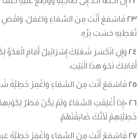
٢٢
إِنْ أَخْطَأَ أَحَدٌ إِلَى صَاحِبِهِ وَوُضِعَ عَلَيْهِ حَلْفٌ ل
٢٣
فَاسْمَعْ أَنْتَ مِنَ السَّمَاءِ وَاعْمَلْ، وَاقْضِ بَيْنَ ع
تُعْطِيهِ حَسَبَ بِرِّهِ.
٢٤
وَإِنِ انْكَسَرَ شَعْبُكَ إِسْرَائِيلُ أَمَامَ الْعَدُوِّ لِكَ
أَمَامَكَ نَحْوَ هذَا الْبَيْتِ،
٢٥
فَاسْمَعْ أَنْتَ مِنَ السَّمَاءِ وَاغْفِرْ خَطِيَّةَ شَعْبِك
٢٦
«إِذَا أُغْلِقَتِ السَّمَاءُ وَلَمْ يَكُنْ مَطَرٌ لِكَوْنِهِ
خَطِيَّتِهِمْ لأَنَّكَ ضَايَقْتَهُمْ،
٢٧
فَاسْمَعْ أَنْتَ مِنَ السَّمَاءِ وَاغْفِرْ خَطِيَّةَ عَبِي