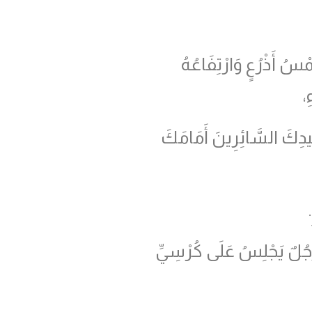
سُ أَذْرُعٍ وَارْتِفَاعُهُ
ِ،
ِيدِكَ السَّائِرِينَ أَمَامَكَ
ي رَجُلٌ يَجْلِسُ عَلَى كُرْسِيِّ