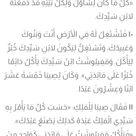
«كُلُّ مَا كَانَ لِشَاوُلَ وَلِكُلِّ بَيْتِهِ قَدْ دَفَعْتُهُ
لابْنِ سَيِّدِكَ.
١٠
فَتَشْتَغِلُ لَهُ فِي الأَرْضِ أَنْتَ وَبَنُوكَ
وَعَبِيدُكَ، وَتَسْتَغِلُّ لِيَكُونَ لابْنِ سَيِّدِكَ خُبْزٌ
لِيَأْكُلَ. وَمَفِيبُوشَثُ ابْنُ سَيِّدِكَ يَأْكُلُ دَائِمًا
خُبْزًا عَلَى مَائِدَتِي». وَكَانَ لِصِيبَا خَمْسَةَ عَشَرَ
ابْنًا وَعِشْرُونَ عَبْدًا.
١١
فَقَالَ صِيبَا لِلْمَلِكِ: «حَسَبَ كُلِّ مَا يَأْمُرُ بِهِ
سَيِّدِي الْمَلِكُ عَبْدَهُ كَذلِكَ يَصْنَعُ عَبْدُكَ».
«فَيَأْكُلُ مَفِيبُوشَثُ عَلَى مَائِدَتِي كَوَاحِدٍ مِنْ