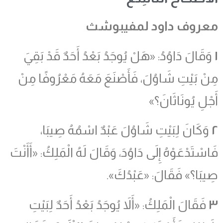
معروف داود لمفيبوشث
١
وَقَالَ دَاوُدُ: «هَلْ يُوجَدُ بَعْدُ أَحَدٌ قَدْ بَقِيَ
مِنْ بَيْتِ شَاوُلَ، فَأَصْنَعَ مَعَهُ مَعْرُوفًا مِنْ
أَجْلِ يُونَاثَانَ؟»
٢
وَكَانَ لِبَيْتِ شَاوُلَ عَبْدٌ اسْمُهُ صِيبَا،
فَاسْتَدْعَوْهُ إِلَى دَاوُدَ، وَقَالَ لَهُ الْمَلِكُ: «أَأَنْتَ
صِيبَا؟» فَقَالَ: «عَبْدُكَ».
٣
فَقَالَ الْمَلِكُ: «أَلاَ يُوجَدُ بَعْدُ أَحَدٌ لِبَيْتِ