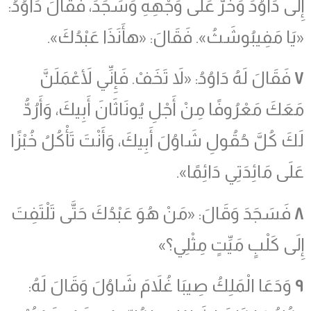
إِلَى دَاوُدَ وَخَرَّ عَلَى وَجْهِهِ وَسَجَدَ، فَقَالَ دَاوُدُ:
«يَا مَفِيبُوشَثُ». فَقَالَ: «هأَنَذَا عَبْدُكَ».
٧
فَقَالَ لَهُ دَاوُدُ: «لاَ تَخَفْ. فَإِنِّي لأَعْمَلَنَّ
مَعَكَ مَعْرُوفًا مِنْ أَجْلِ يُونَاثَانَ أَبِيكَ، وَأَرُدُّ
لَكَ كُلَّ حُقُولِ شَاوُلَ أَبِيكَ، وَأَنْتَ تَأْكُلُ خُبْزًا
عَلَى مَائِدَتِي دَائِمًا».
٨
فَسَجَدَ وَقَالَ: «مَنْ هُوَ عَبْدُكَ حَتَّى تَلْتَفِتَ
إِلَى كَلْبٍ مَيِّتٍ مِثْلِي؟»
٩
وَدَعَا الْمَلِكُ صِيبَا غُلاَمَ شَاوُلَ وَقَالَ لَهُ: