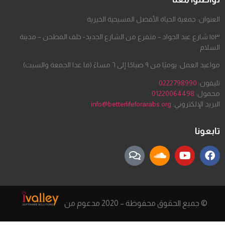
العنوان: جمعية الحياة الأفضل المسيحية الخيرية
١٥٣ شارع عبد الجواد – متفرع من الشارع الجديد- خلف المطحن – مدينة
السلام
مواعيد العمل: يوميًا من ٩ صباحًا إلى ٦ مساءً (ما عدا الجمعة والسبت)
تليفون:
0222798990
محمول:
01220064498
البريد الإلكتروني:
info@betterlifeforarabs.org
تابعونا
© جميع الحقوق محفوظة – 2020 مدعوم من