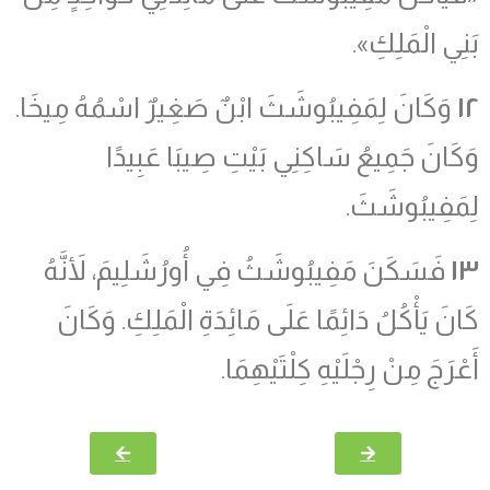
بَنِي الْمَلِكِ».
١٢
وَكَانَ لِمَفِيبُوشَثَ ابْنٌ صَغِيرٌ اسْمُهُ مِيخَا.
وَكَانَ جَمِيعُ سَاكِنِي بَيْتِ صِيبَا عَبِيدًا
لِمَفِيبُوشَثَ.
١٣
فَسَكَنَ مَفِيبُوشَثُ فِي أُورُشَلِيمَ، لأَنَّهُ
كَانَ يَأْكُلُ دَائِمًا عَلَى مَائِدَةِ الْمَلِكِ. وَكَانَ
أَعْرَجَ مِنْ رِجْلَيْهِ كِلْتَيْهِمَا.