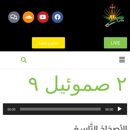
LIVE
تطوع معنا
٢ صموئيل ٩
مشغل
00:00
00:00
الصوت
الأصحَاحُ التَّاسِعُ