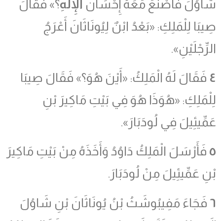
شَاوُلَ فَأَصْنَعَ مَعَهُ إِحْسَانَ
الْإِلَهِ
؟» فَقَالَ
صِيبَا لِلْمَلِكِ: «بَعْدُ ابْنٌ لِيُونَاثَانَ أَعْرَجُ
الرِّجْلَيْنِ».
٤
فَقَالَ لَهُ الْمَلِكُ: «أَيْنَ هُوَ؟» فَقَالَ صِيبَا
لِلْمَلِكِ: «هُوَذَا هُوَ فِي بَيْتِ مَاكِيرَ بْنِ
عَمِّيئِيلَ فِي لُودَبَارَ».
٥
فَأَرْسَلَ الْمَلِكُ دَاوُدُ وَأَخَذَهُ مِنْ بَيْتِ مَاكِيرَ
بْنِ عَمِّيئِيلَ مِنْ لُودَبَارَ.
٦
فَجَاءَ مَفِيبُوشَثُ بْنُ يُونَاثَانَ بْنِ شَاوُلَ