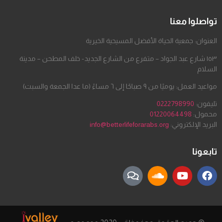
تواصلوا معنا
العنوان: جمعية الحياة الأفضل المسيحية الخيرية
١٥٣ شارع عبد الجواد – متفرع من الشارع الجديد- خلف المطحن – مدينة
السلام
مواعيد العمل: يوميًا من ٩ صباحًا إلى ٦ مساءً (ما عدا الجمعة والسبت)
تليفون:
0222798990
محمول:
01220064498
البريد الإلكتروني:
info@betterlifeforarabs.org
تابعونا