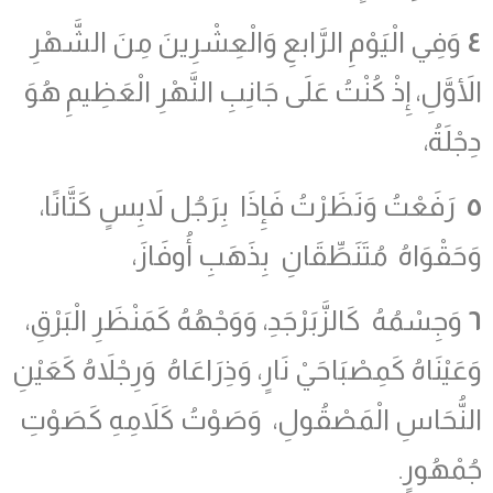
٤
وَفِي الْيَوْمِ الرَّابعِ وَالْعِشْرِينَ مِنَ الشَّهْرِ
الأَوَّلِ، إِذْ كُنْتُ عَلَى جَانِبِ النَّهْرِ الْعَظِيمِ هُوَ
دِجْلَةُ،
٥
رَفَعْتُ وَنَظَرْتُ فَإِذَا بِرَجُل لاَبِسٍ كَتَّانًا،
وَحَقْوَاهُ مُتَنَطِّقَانِ بِذَهَبِ أُوفَازَ،
٦
وَجِسْمُهُ كَالزَّبَرْجَدِ، وَوَجْهُهُ كَمَنْظَرِ الْبَرْقِ،
وَعَيْنَاهُ كَمِصْبَاحَيْ نَارٍ، وَذِرَاعَاهُ وَرِجْلاَهُ كَعَيْنِ
النُّحَاسِ الْمَصْقُولِ، وَصَوْتُ كَلاَمِهِ كَصَوْتِ
جُمْهُورٍ.