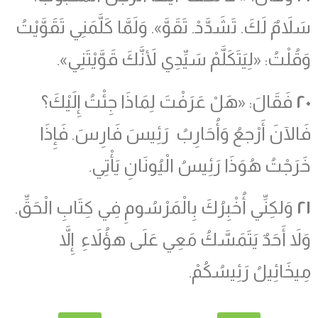
سَلاَمٌ لَكَ. تَشَدَّدْ. تَقَوَّ». وَلَمَّا كَلَّمَنِي تَقَوَّيْتُ
وَقُلْتُ: «لِيَتَكَلَّمْ سَيِّدِي لأَنَّكَ قَوَّيْتَنِي».
٢٠
فَقَالَ: «هَلْ عَرَفْتَ لِمَاذَا جِئْتُ إِلَيْكَ؟
فَالآنَ أَرْجعُ وَأُحَارِبُ رَئِيسَ فَارِسَ. فَإِذَا
خَرَجْتُ هُوَذَا رَئِيسُ الْيُونَانِ يَأْتِي.
٢١
وَلكِنِّي أُخْبِرُكَ بِالْمَرْسُومِ فِي كِتَابِ الْحَقِّ.
وَلاَ أَحَدٌ يَتَمَسَّكُ مَعِي عَلَى هؤُلاَءِ إِلاَّ
مِيخَائِيلُ رَئِيسُكُمْ.