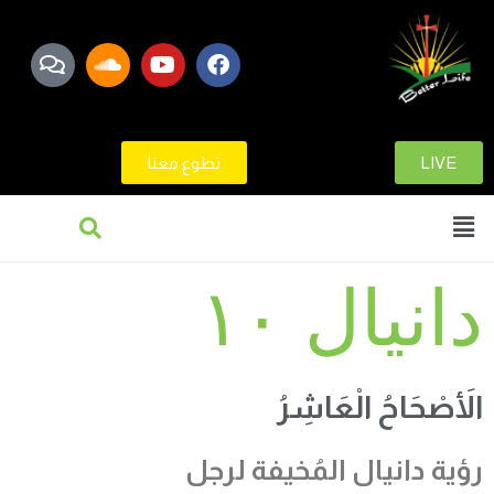
LIVE
تطوع معنا
دانيال ١٠
الأَصْحَاحُ الْعَاشِرُ
رؤية دانيال المُخيفة لرجل