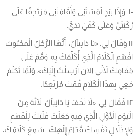
١٠
وَإِذَا بِيَدٍ لَمَسَتْنِي وَأَقَامَتْنِي مُرْتَجِفًا عَلَى
رُكْبَتَيَّ وَعَلَى كَفَّيْ يَدَيَّ.
١١
وَقَالَ لِي: «يَا دَانِيآلُ، أَيُّهَا الرَّجُلُ الْمَحْبُوبُ
افْهَمِ الْكَلاَمَ الَّذِي أُكَلِّمُكَ بِهِ، وَقُمْ عَلَى
مَقَامِكَ لأَنِّي الآنَ أُرْسِلْتُ إِلَيْكَ». وَلَمَّا تَكَلَّمَ
مَعِي بِهذَا الْكَلاَمِ قُمْتُ مُرْتَعِدًا.
١٢
فَقَالَ لِي: «لاَ تَخَفْ يَا دَانِيآلُ، لأَنَّهُ مِنَ
الْيَوْمِ الأَوَّلِ الَّذِي فِيهِ جَعَلْتَ قَلْبَكَ لِلْفَهْمِ
وَلإِذْلاَلِ نَفْسِكَ قُدَّامَ
إِلَهِكَ
، سُمِعَ كَلاَمُكَ،