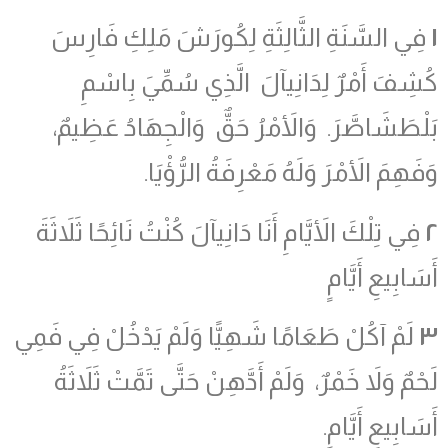
١
فِي السَّنَةِ الثَّالِثَةِ لِكُورَشَ مَلِكِ فَارِسَ
كُشِفَ أَمْرٌ لِدَانِيآلَ الَّذِي سُمِّيَ بِاسْمِ
بَلْطَشَاصَّرَ. وَالأَمْرُ حَقٌّ وَالْجِهَادُ عَظِيمٌ،
وَفَهِمَ الأَمْرَ وَلَهُ مَعْرِفَةُ الرُّؤْيَا.
٢
فِي تِلْكَ الأَيَّامِ أَنَا دَانِيآلَ كُنْتُ نَائِحًا ثَلاَثَةَ
أَسَابِيعِ أَيَّامٍ
٣
لَمْ آكُلْ طَعَامًا شَهِيًّا وَلَمْ يَدْخُلْ فِي فَمِي
لَحْمٌ وَلاَ خَمْرٌ، وَلَمْ أَدَّهِنْ حَتَّى تَمَّتْ ثَلاَثَةُ
أَسَابِيعِ أَيَّامٍ.