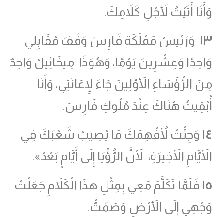
وَأَنَا أَتَيْتُ لأَجْلِ كَلاَمِكَ.
١٣
وَرَئِيسُ مَمْلَكَةِ فَارِسَ وَقَفَ مُقَابِلِي
وَاحِدًا وَعِشْرِينَ يَوْمًا، وَهُوَذَا مِيخَائِيلُ وَاحِدٌ
مِنَ الرُّؤَسَاءِ الأَوَّلِينَ جَاءَ لإِعَانَتِي، وَأَنَا
أُبْقِيتُ هُنَاكَ عِنْدَ مُلُوكِ فَارِسَ.
١٤
وَجِئْتُ لأُفْهِمَكَ مَا يُصِيبُ شَعْبَكَ فِي
الأَيَّامِ الأَخِيرَةِ، لأَنَّ الرُّؤْيَا إِلَى أَيَّامٍ بَعْدُ».
١٥
فَلَمَّا تَكَلَّمَ مَعِي بِمِثْلِ هذَا الْكَلاَمِ جَعَلْتُ
وَجْهِي إِلَى الأَرْضِ وَصَمَتُّ.