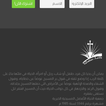
يمكن أن يحيا كل فرد، طفل أو شاب، رجل أو امرأة، الحياة في ملئها بناءً على
كلمة الرب، إذا وضع ثقته في قبول بر المسيح عوضاً عن خطاياه، وقبول
الشفاء والصحة الإلهية عوضاً عن الأمراض التي حملها المسيح بجلداته،
وقبول الرغد والازدهار في كل جوانب الحياة حيث أن المسيح افتقر لكي
نستغنى بفقره.
جمعية الحياة الأفضل المسيحية الخيرية
مشهرة برقم 3346 لسنة 1985 م