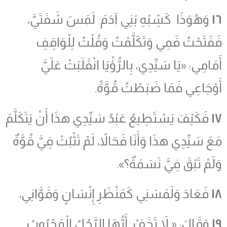
١٦
وَهُوَذَا كَشِبْهِ بَنِي آدَمَ لَمَسَ شَفَتَيَّ،
فَفَتَحْتُ فَمِي وَتَكَلَّمْتُ وَقُلْتُ لِلْوَاقِفِ
أَمَامِي: «يَا سَيِّدِي، بِالرُّؤْيَا انْقَلَبَتْ عَلَيَّ
أَوْجَاعِي فَمَا ضَبَطْتُ قُوَّةً.
١٧
فَكَيْفَ يَسْتَطِيعُ عَبْدُ سَيِّدِي هذَا أَنْ يَتَكَلَّمَ
مَعَ سَيِّدِي هذَا وَأَنَا فَحَالاً، لَمْ تَثْبُتْ فِيَّ قُوَّةٌ
وَلَمْ تَبْقَ فِيَّ نَسَمَةٌ؟».
١٨
فَعَادَ وَلَمَسَنِي كَمَنْظَرِ إِنْسَانٍ وَقَوَّانِي،
١٩
وَقَالَ: « لاَ تَخَفْ أَيُّهَا الرَّجُلُ الْمَحْبُوبُ.