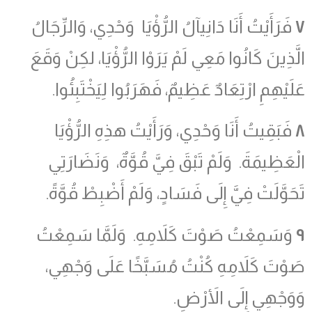
٧
فَرَأَيْتُ أَنَا دَانِيآلُ الرُّؤْيَا وَحْدِي، وَالرِّجَالُ
الَّذِينَ كَانُوا مَعِي لَمْ يَرَوْا الرُّؤْيَا، لكِنْ وَقَعَ
عَلَيْهِمِ ارْتِعَادٌ عَظِيمٌ، فَهَرَبُوا لِيَخْتَبِئُوا.
٨
فَبَقِيتُ أَنَا وَحْدِي، وَرَأَيْتُ هذِهِ الرُّؤْيَا
الْعَظِيمَةَ. وَلَمْ تَبْقَ فِيَّ قُوَّةٌ، وَنَضَارَتِي
تَحَوَّلَتْ فِيَّ إِلَى فَسَادٍ، وَلَمْ أَضْبِطْ قُوَّةً.
٩
وَسَمِعْتُ صَوْتَ كَلاَمِهِ. وَلَمَّا سَمِعْتُ
صَوْتَ كَلاَمِهِ كُنْتُ مُسَبَّخًا عَلَى وَجْهِي،
وَوَجْهِي إِلَى الأَرْضِ.