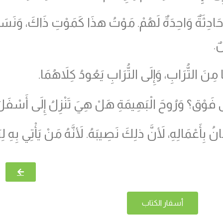
وَحَادِثَةٌ وَاحِدَةٌ لَهُمْ. مَوْتُ هذَا كَمَوْتِ ذَاكَ، وَنَسَم
ٌ.
ِنَ التُّرَابِ، وَإِلَى التُّرَابِ يَعُودُ كِلاَهُمَا.
ى فَوْق؟ وَرُوحَ الْبَهِيمَةِ هَلْ هِيَ تَنْزِلُ إِلَى أَسْفَل
انُ بِأَعْمَالِهِ، لأَنَّ ذلِكَ نَصِيبَهُ. لأَنَّهُ مَنْ يَأْتِي بِهِ
أسفار الكتاب