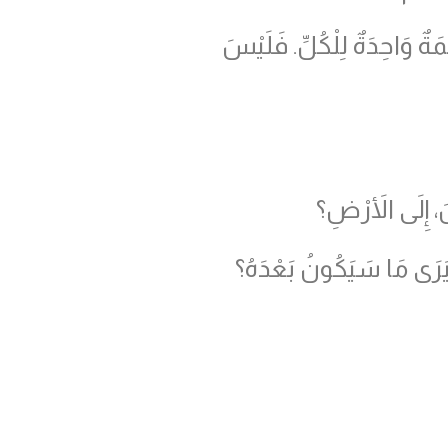
َةٌ وَاحِدَةٌ لِلْكُلِّ. فَلَيْسَ
َ، إِلَى الأَرْضِ؟
 لِيَرَى مَا سَيَكُونُ بَعْدَهُ؟