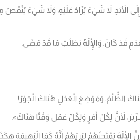
إِلَى الأَبَدِ. لاَ شَيْءَ يُزَادُ عَلَيْهِ، وَلاَ شَيْءَ يُنْقَصُ مِن
دَمِ قَدْ كَانَ. وَ
الْإِلَهُ
يَطْلُبُ مَا قَدْ مَضَى.
اكَ الظُّلْمُ، وَمَوْضِعَ الْعَدْلِ هُنَاكَ الْجَوْرُ!
ِيرَ، لأَنَّ لِكُلِّ أَمْرٍ وَلِكُلِّ عَمَل وَقْتًا هُنَاكَ».
نَّ
الْإِلَهَ
يَمْتَحِنُهُمْ لِيُرِيَهُمْ أَنَّهُ كَمَا الْبَهِيمَةِ هكَذ