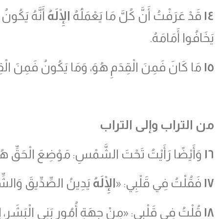
١٤
قَدْ عَرَفْتُ أَنَّ كُلَّ مَا يَعْمَلُهُ
الْإِلَهُ
أَنَّهُ يَكُونُ 
يَخَافُوا أَمَامَهُ.
١٥
مَا كَانَ فَمِنَ الْقِدَمِ هُوَ، وَمَا يَكُونُ فَمِنَ الْقِ
من التراب وإلى التراب
١٦
وَأَيْضًا رَأَيْتُ تَحْتَ الشَّمْسِ: مَوْضِعَ الْحَقِّ هُنَ
١٧
فَقُلْتُ فِي قَلْبِي: «
الْإِلَهُ
يَدِينُ الصِّدِّيقَ وَالشِّرّ
١٨
قُلْتُ فِي قَلْبِي: «مِنْ جِهَةِ أُمُورِ بَنِي الْبَشَرِ، إِ