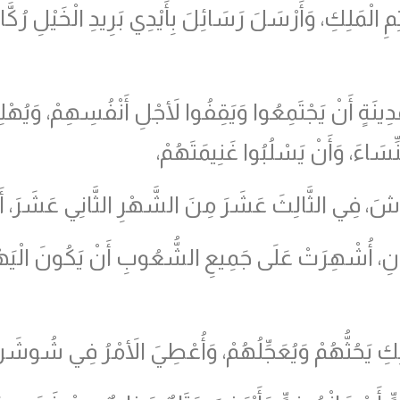
ْمَلِكِ، وَأَرْسَلَ رَسَائِلَ بِأَيْدِي بَرِيدِ الْخَيْلِ رُكَّابِ
نَةٍ أَنْ يَجْتَمِعُوا وَيَقِفُوا لأَجْلِ أَنْفُسِهِمْ، وَيُهْلِكُو
َاءَ، وَأَنْ يَسْلُبُوا غَنِيمَتَهُمْ،
شَ، فِي الثَّالِثَ عَشَرَ مِنَ الشَّهْرِ الثَّانِي عَشَرَ، أَي
ْدَانِ، أُشْهِرَتْ عَلَى جَمِيعِ الشُّعُوبِ أَنْ يَكُونَ الْيَ
ْمَلِكِ يَحُثُّهُمْ وَيُعَجِّلُهُمْ، وَأُعْطِيَ الأَمْرُ فِي شُوشَن