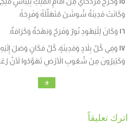
١٥
وَخَرَجَ مُرْدَخَايُ مِنْ أَمَامِ الْمَلِكِ بِلِبَاسٍ مَلِكِيّ
وَكَانَتْ مَدِينَةُ شُوشَنَ مُتَهَلِّلَةً وَفَرِحَةً.
١٦
وَكَانَ لِلْيَهُودِ نُورٌ وَفَرَحٌ وَبَهْجَةٌ وَكَرَامَةٌ.
١٧
وَفِي كُلِّ بِلاَدٍ وَمَدِينَةٍ، كُلِّ مَكَانٍ وَصَلَ إِلَيْهِ ك
وَكَثِيرُونَ مِنْ شُعُوبِ الأَرْضِ تَهَوَّدُوا لأَنَّ رُعْبَ 
اترك تعليقاً