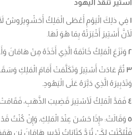
أستير تُنقذ اليهود
١
فِي ذلِكَ الْيَوْمِ أَعْطَى الْمَلِكُ أَحَشْوِيرُوشُ لأَسْتِير
لأَنَّ أَسْتِيرَ أَخْبَرَتْهُ بِمَا هُوَ لَهَا.
٢
وَنَزَعَ الْمَلِكُ خَاتَمَهُ الَّذِي أَخَذَهُ مِنْ هَامَانَ وَ
٣
ثُمَّ عَادَتْ أَسْتِيرُ وَتَكَلَّمَتْ أَمَامَ الْمَلِكِ وَسَقَط
وَتَدْبِيرَهُ الَّذِي دَبَّرَهُ عَلَى الْيَهُودِ.
٤
فَمَدَّ الْمَلِكُ لأَسْتِيرَ قَضِيبَ الذَّهَبِ، فَقَامَتْ أ
٥
وَقَالَتْ: «إِذَا حَسُنَ عِنْدَ الْمَلِكِ، وَإِنْ كُنْتُ قَدْ وَ
فَلْيُكْتَبْ لِكَيْ تُرَدَّ كِتَابَاتُ تَدْبِيرِ هَامَانَ بْنِ هَمَدَا