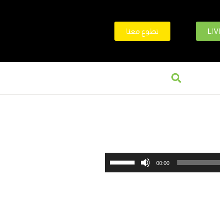
LIV
تطوع معنا
استخدم
00:00
مفاتيح
الأسهم
أعلى/
أسفل
لزيادة