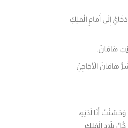
أو
خفض
خَايُ إِلَى أَمَامِ الْمَلِكِ
مستوى
الصوت.
َيْتِ هَامَانَ.
شَرَّ هَامَانَ الأَجَاجِيِّ
َحَسُنْتُ أَنَا لَدَيْهِ،
كُلِّ بِلاَدِ الْمَلِكِ.