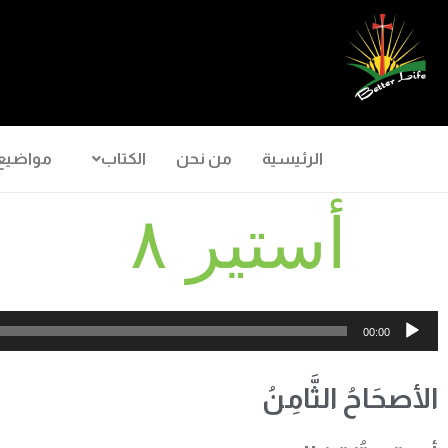
الرئيسية
من نحن
الكتاب
مواضيع
أستير ٨
مشغل
00:00
الصوت
الأصحَاحُ الثَّامِنُ