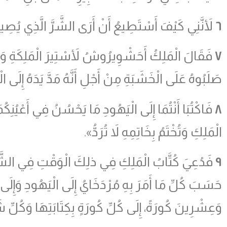
٦
لأَنَّنِي كَيْفَ أَسْتَطِيعُ أَنْ أَرَى الشَّرَّ الَّذِي ي
٧
فَقَالَ الْمَلِكُ أَحَشْوِيرُوشُ لأَسْتِيرَ الْمَلِكَةِ وَمُر
صَلَبُوهُ عَلَى الْخَشَبَةِ مِنْ أَجْلِ أَنَّهُ مَدَّ يَدَهُ إِلَى ال
٨
فَاكْتُبَا أَنْتُمَا إِلَى الْيَهُودِ مَا يَحْسُنُ فِي أَعْيُنِكُمَ
الْمَلِكِ وَتُخْتَمُ بِخَاتِمِهِ لاَ تُرَدُّ».
٩
فَدُعِيَ كُتَّابُ الْمَلِكِ فِي ذلِكَ الْوَقْتِ فِي الشَّهْ
حَسَبَ كُلِّ مَا أَمَرَ بِهِ مُرْدَخَايُ إِلَى الْيَهُودِ وَإِلَى ا
وَعِشْرِينَ كُورَةً، إِلَى كُلِّ كُورَةٍ بِكِتَابَتِهَا وَكُلِّ شَ