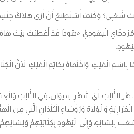
ُصِيبُ شَعْبِي؟ وَكَيْفَ أَسْتَطِيعُ أَنْ أَرَى هَلاَكَ جِنْ
ْدَخَايَ الْيَهُودِيِّ: «هُوَذَا قَدْ أَعْطَيْتُ بَيْتَ هَامَان
ْيَهُودِ.
ا بِاسْمِ الْمَلِكِ، وَاخْتُمَاهُ بِخَاتِمِ الْمَلِكِ، لأَنَّ الْكِتَا
رِ الثَّالِثِ، أَيْ شَهْرِ سِيوَانَ، فِي الثَّالِثِ وَالْعِشْ
لْمَرَازِبَةِ وَالْوُلاَةِ وَرُؤَسَاءِ الْبُلْدَانِ الَّتِي مِنَ الْ
عْبٍ بِلِسَانِهِ، وَإِلَى الْيَهُودِ بِكِتَابَتِهِمْ وَلِسَانِهِمْ.