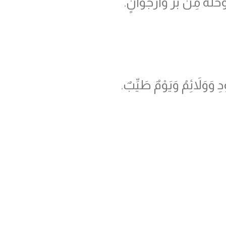
َّةٌ مِنْ بَزّ وَأُرْجُوَانٍ.
ِ وَوَلاَئِمُ وَيَوْمٌ طَيِّبٌ.