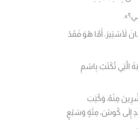
سِي؟».
َ لأَسْتِيرَ، أَمَّا هُوَ فَقَدْ
بَةَ الَّتِي تُكْتَبُ بِاسْمِ
رِينَ مِنْهُ، وَكُتِبَ
هِنْدِ إِلَى كُوشَ، مِئَةٍ وَسَبْعٍ