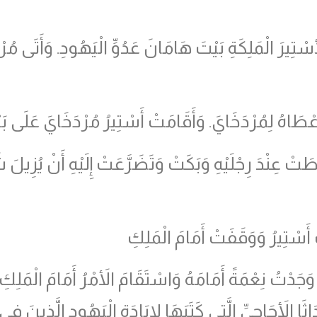
َ الْمَلِكَةِ بَيْتَ هَامَانَ عَدُوِّ الْيَهُودِ. وَأَتَى مُرْدَ
أَعْطَاهُ لِمُرْدَخَايَ. وَأَقَامَتْ أَسْتِيرُ مُرْدَخَايَ عَلَى ب
َتْ عِنْدَ رِجْلَيْهِ وَبَكَتْ وَتَضَرَّعَتْ إِلَيْهِ أَنْ يُزِيلَ 
َسْتِيرُ وَوَقَفَتْ أَمَامَ الْمَلِكِ
جَدْتُ نِعْمَةً أَمَامَهُ وَاسْتَقَامَ الأَمْرُ أَمَامَ الْمَلِكِ و
ثَا الأَجَاجِيِّ الَّتِي كَتَبَهَا لإِبَادَةِ الْيَهُودِ الَّذِينَ فِي 