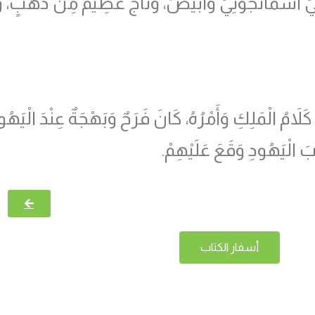
ٍ أَسْمَانْجُونِيٍّ وَأَبْيَضَ، وَتَاجٌ عَظِيمٌ مِنْ ذَهَبٍ، وَحُل
َلاَمُ الْمَلِكِ وَأَمْرُهُ، كَانَ فَرَحٌ وَبَهْجَةٌ عِنْدَ الْيَهُود
الْيَهُودِ وَقَعَ عَلَيْهِمْ.
أسفار الكتاب