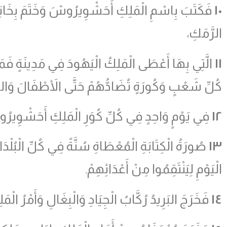
١٠
فَكَتَبَ بِاسْمِ الْمَلِكِ أَحَشْوِيرُوشَ وَخَتَمَ بِخَاتِمِ ال
الرَّمَكِ،
١١
الَّتِي بِهَا أَعْطَى الْمَلِكُ الْيَهُودَ فِي مَدِينَةٍ فَمَدِي
كُلِّ شَعْبٍ وَكُورَةٍ تُضَادُّهُمْ حَتَّى الأَطْفَالَ وَالنِّس
١٢
فِي يَوْمٍ وَاحِدٍ فِي كُلِّ كُوَرِ الْمَلِكِ أَحَشْوِيرُو
١٣
صُورَةُ الْكِتَابَةِ الْمُعْطَاةِ سُنَّةً فِي كُلِّ الْبُل
الْيَوْمِ لِيَنْتَقِمُوا مِنْ أَعْدَائِهِمْ.
١٤
فَخَرَجَ البَرِيدُ رُكَّابُ الْجِيَادِ وَالْبِغَالِ وَأَمْرُ ال