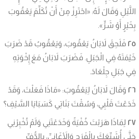
اللَّيْلِ وَقَالَ لَهُ: «احْتَرِزْ مِنْ أَنْ تُكَلِّمَ يَعْقُوبَ
بِخَيْرٍ أَوْ شَرٍّ».
٢٥
فَلَحِقَ لاَبَانُ يَعْقُوبَ، وَيَعْقُوبُ قَدْ ضَرَبَ
خَيْمَتَهُ فِي الْجَبَلِ. فَضَرَبَ لاَبَانُ مَعَ إِخْوَتِهِ
فِي جَبَلِ جِلْعَادَ.
٢٦
وَقَالَ لاَبَانُ لِيَعْقُوبَ: «مَاذَا فَعَلْتَ، وَقَدْ
خَدَعْتَ قَلْبِي، وَسُقْتَ بَنَاتِي كَسَبَايَا السَّيْفِ؟
٢٧
لِمَاذَا هَرَبْتَ خُفْيَةً وَخَدَعْتَنِي وَلَمْ تُخْبِرْنِي
حَتَّى أُشَيِّعَكَ بِالْفَرَحِ وَالأَغَانِيِّ، بِالدُّفِّ