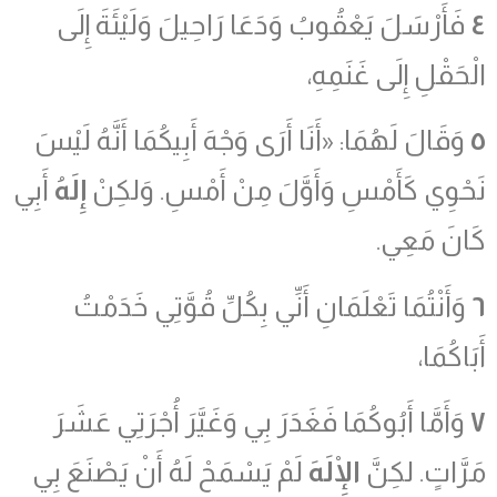
٤
فَأَرْسَلَ يَعْقُوبُ وَدَعَا رَاحِيلَ وَلَيْئَةَ إِلَى
الْحَقْلِ إِلَى غَنَمِهِ،
٥
وَقَالَ لَهُمَا: «أَنَا أَرَى وَجْهَ أَبِيكُمَا أَنَّهُ لَيْسَ
نَحْوِي كَأَمْسِ وَأَوَّلَ مِنْ أَمْسِ. وَلكِنْ
إِلَهُ
أَبِي
كَانَ مَعِي.
٦
وَأَنْتُمَا تَعْلَمَانِ أَنِّي بِكُلِّ قُوَّتِي خَدَمْتُ
أَبَاكُمَا،
٧
وَأَمَّا أَبُوكُمَا فَغَدَرَ بِي وَغَيَّرَ أُجْرَتِي عَشَرَ
مَرَّاتٍ. لكِنَّ
الْإِلَهَ
لَمْ يَسْمَحْ لَهُ أَنْ يَصْنَعَ بِي