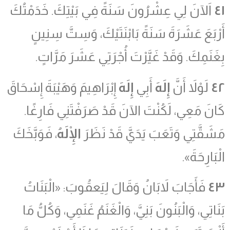
٤١
اَلآنَ لِي عِشْرُونَ سَنَةً فِي بَيْتِكَ. خَدَمْتُكَ
أَرْبَعَ عَشَرَةَ سَنَةً بَابْنَتَيْكَ، وَسِتَّ سِنِينٍ
بِغَنَمِكَ. وَقَدْ غَيَّرْتَ أُجْرَتِي عَشَرَ مَرَّاتٍ.
٤٢
لَوْلاَ أَنَّ
إِلَهَ
أَبِي
إِلَهَ
إِبْرَاهِيمَ وَهَيْبَةَ إِسْحَاقَ
كَانَ مَعِي، لَكُنْتَ الآنَ قَدْ صَرَفْتَنِي فَارِغًا.
مَشَقَّتِي وَتَعَبَ يَدَيَّ قَدْ نَظَرَ
الْإِلَهُ
، فَوَبَّخَكَ
الْبَارِحَةَ».
٤٣
فَأَجَابَ لاَبَانُ وَقَالَ لِيَعقُوبَ: «الْبَنَاتُ
بَنَاتِي، وَالْبَنُونَ بَنِيَّ، وَالْغَنَمُ غَنَمِي، وَكُلُّ مَا