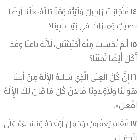
١٤
فَأَجَابَتْ رَاحِيلُ وَلَيْئَةُ وَقَاَلتَا لَهُ: «أَلَنَا أَيْضًا
نَصِيبٌ وَمِيرَاثٌ فِي بَيْتِ أَبِينَا؟
١٥
أَلَمْ نُحْسَبْ مِنْهُ أَجْنَبِيَّتَيْنِ، لأَنَّهُ بَاعَنَا وَقَدْ
أَكَلَ أَيْضًا ثَمَنَنَا؟
١٦
إِنَّ كُلَّ الْغِنَى الَّذِي سَلَبَهُ
الْإِلَهُ
مِنْ أَبِينَا
هُوَ لَنَا وَلأَوْلاَدِنَا، فَالآنَ كُلَّ مَا قَالَ لَكَ
الْإِلَهُ
افْعَلْ».
١٧
فَقَامَ يَعْقُوبُ وَحَمَلَ أَوْلاَدَهُ وَنِسَاءَهُ عَلَى
الْجِمَالِ،