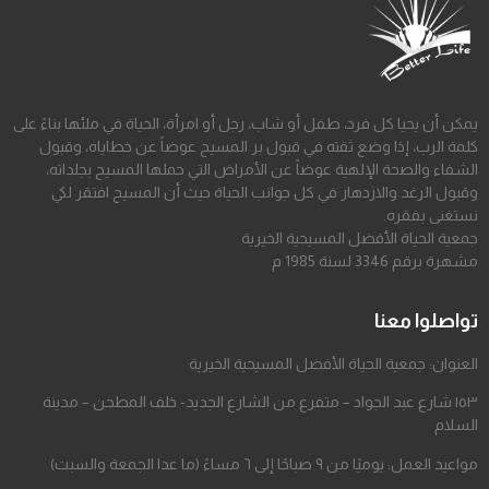
يمكن أن يحيا كل فرد، طفل أو شاب، رجل أو امرأة، الحياة في ملئها بناءً على
كلمة الرب، إذا وضع ثقته في قبول بر المسيح عوضاً عن خطاياه، وقبول
الشفاء والصحة الإلهية عوضاً عن الأمراض التي حملها المسيح بجلداته،
وقبول الرغد والازدهار في كل جوانب الحياة حيث أن المسيح افتقر لكي
نستغنى بفقره.
جمعية الحياة الأفضل المسيحية الخيرية
مشهرة برقم 3346 لسنة 1985 م
تواصلوا معنا
العنوان: جمعية الحياة الأفضل المسيحية الخيرية
١٥٣ شارع عبد الجواد – متفرع من الشارع الجديد- خلف المطحن – مدينة
السلام
مواعيد العمل: يوميًا من ٩ صباحًا إلى ٦ مساءً (ما عدا الجمعة والسبت)