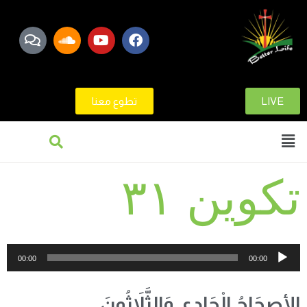
LIVE
تطوع معنا
تكوين ٣١
مشغل
00:00
00:00
الصوت
الأصحَاحُ الْحَادِي وَالثَّلاَثُونَ