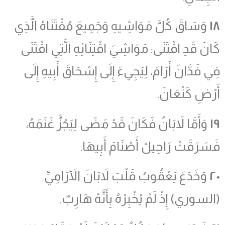
١٨
وَسَاقَ كُلَّ مَوَاشِيهِ وَجَمِيعَ مُقْتَنَاهُ الَّذِي
كَانَ قَدِ اقْتَنَى: مَوَاشِيَ اقْتِنَائِهِ الَّتِي اقْتَنَى
فِي فَدَّانَ أَرَامَ، لِيَجِيءَ إِلَى إِسْحَاقَ أَبِيهِ إِلَى
أَرْضِ كَنْعَانَ.
١٩
وَأَمَّا لاَبَانُ فَكَانَ قَدْ مَضَى لِيَجُزَّ غَنَمَهُ،
فَسَرَقَتْ رَاحِيلُ أَصْنَامَ أَبِيهَا.
٢٠
وَخَدَعَ يَعْقُوبُ قَلْبَ لاَبَانَ الأَرَامِيِّ
(السوري) إِذْ لَمْ يُخْبِرْهُ بِأَنَّهُ هَارِبٌ.