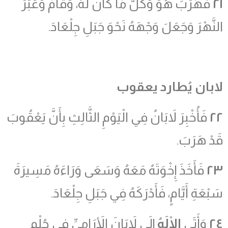
٢١
فَهَرَبَ هُوَ وَكُلُّ مَا كَانَ لَهُ، وَقَامَ وَعَبَرَ
النَّهْرَ وَجَعَلَ وَجْهَهُ نَحْوَ جَبَلِ جِلْعَادَ.
لابان يُطارد يعقوب
٢٢
فَأُخْبِرَ لاَبَانُ فِي الْيَوْمِ الثَّالِثِ بِأَنَّ يَعْقُوبَ
قَدْ هَرَبَ.
٢٣
فَأَخَذَ إِخْوَتَهُ مَعَهُ وَسَعَى وَرَاءَهُ مَسِيرَةَ
سَبْعَةِ أَيَّامٍ، فَأَدْرَكَهُ فِي جَبَلِ جِلْعَادَ.
٢٤
وَأَتَى
الْإِلَهُ
إِلَى لاَبَانَ الأَرَامِيِّ فِي حُلْمِ