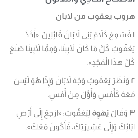
هروب يعقوب من لابان
١
فَسَمِعَ كَلاَمَ بَنِي لاَبَانَ قَائِلِينَ: «أَخَذَ
يَعْقُوبُ كُلَّ مَا كَانَ لأَبِينَا، وَمِمَّا لأَبِينَا صَنَعَ
كُلَّ هذَا الْمَجْدِ».
٢
وَنَظَرَ يَعْقُوبُ وَجْهَ لاَبَانَ وَإِذَا هُوَ لَيْسَ
مَعَهُ كَأَمْسِ وَأَوَّلَ مِنْ أَمْسِ.
٣
وَقَالَ
يَهْوِهْ
لِيَعْقُوبَ: «ارْجعْ إِلَى أَرْضِ
آبَائِكَ وَإِلَى عَشِيرَتِكَ، فَأَكُونَ مَعَكَ».