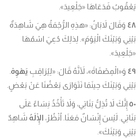
يَعْقُوبُ فَدَعَاهَا «جَلْعِيدَ».
٤٨
وَقَالَ لاَبَانُ: «هذِهِ الرُّجْمَةُ هِيَ شَاهِدَةٌ
بَيْنِي وَبَيْنَكَ الْيَوْمَ». لِذلِكَ دُعِيَ اسْمُهَا
«جَلْعِيدَ».
٤٩
وَ«الْمِصْفَاةَ»، لأَنَّهُ قَالَ: «لِيُرَاقِبِ
يَهْوِهْ
.
بَيْنِي وَبَيْنَكَ حِينَمَا نَتَوَارَى بَعْضُنَا عَنْ بَعْضٍ.
٥٠
إِنَّكَ لاَ تُذِلُّ بَنَاتِي، وَلاَ تَأْخُذُ نِسَاءً عَلَى
بَنَاتِي. لَيْسَ إِنْسَانٌ مَعَنَا. اُنْظُرْ،
الْإِلَهُ
شَاهِدٌ
بَيْنِي وَبَيْنَكَ».