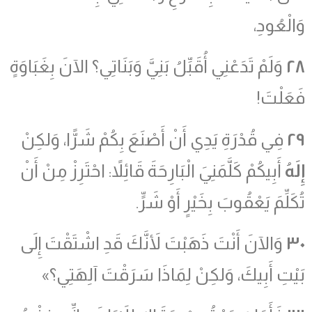
وَالْعُودِ،
٢٨
وَلَمْ تَدَعْنِي أُقَبِّلُ بَنِيَّ وَبَنَاتِي؟ الآنَ بِغَبَاوَةٍ
فَعَلْتَ!
٢٩
فِي قُدْرَةِ يَدِي أَنْ أَصْنَعَ بِكُمْ شَرًّا، وَلكِنْ
إِلَهُ
أَبِيكُمْ كَلَّمَنِيَ الْبَارِحَةَ قَائِلاً: احْتَرِزْ مِنْ أَنْ
تُكَلِّمَ يَعْقُوبَ بِخَيْرٍ أَوْ شَرٍّ.
٣٠
وَالآنَ أَنْتَ ذَهَبْتَ لأَنَّكَ قَدِ اشْتَقْتَ إِلَى
بَيْتِ أَبِيكَ، وَلكِنْ لِمَاذَا سَرَقْتَ آلِهَتِي؟»