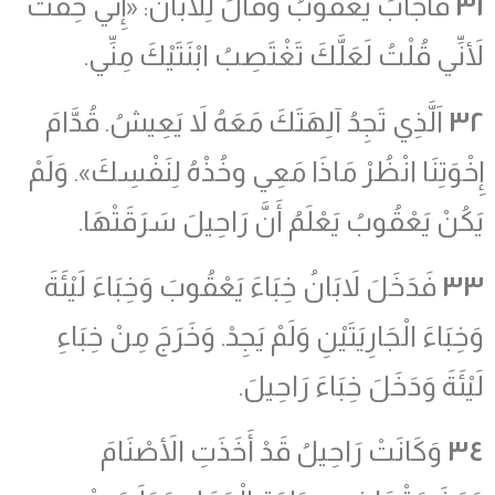
٣١
فَأَجَابَ يَعْقُوبُ وَقَالَ لِلاَبَانَ: «إِنِّي خِفْتُ
لأَنِّي قُلْتُ لَعَلَّكَ تَغْتَصِبُ ابْنَتَيْكَ مِنِّي.
٣٢
اَلَّذِي تَجِدُ آلِهَتَكَ مَعَهُ لاَ يَعِيشُ. قُدَّامَ
إِخْوَتِنَا انْظُرْ مَاذَا مَعِي وخُذْهُ لِنَفْسِكَ». وَلَمْ
يَكُنْ يَعْقُوبُ يَعْلَمُ أَنَّ رَاحِيلَ سَرَقَتْهَا.
٣٣
فَدَخَلَ لاَبَانُ خِبَاءَ يَعْقُوبَ وَخِبَاءَ لَيْئَةَ
وَخِبَاءَ الْجَارِيَتَيْنِ وَلَمْ يَجِدْ. وَخَرَجَ مِنْ خِبَاءِ
لَيْئَةَ وَدَخَلَ خِبَاءَ رَاحِيلَ.
٣٤
وَكَانَتْ رَاحِيلُ قَدْ أَخَذَتِ الأَصْنَامَ