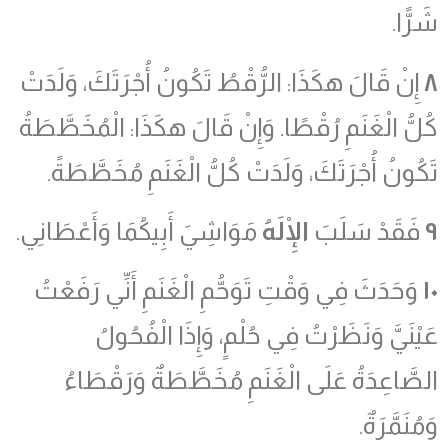
شَرًّا.
٨
إِنْ قَالَ هكَذَا: الرُّقْطُ تَكُونُ أُجْرَتَكَ، وَلَدَتْ
كُلُّ الْغَنَمِ رُقْطًا. وَإِنْ قَالَ هكَذَا: الْمُخَطَّطَةُ
تَكُونُ أُجْرَتَكَ، وَلَدَتْ كُلُّ الْغَنَمِ مُخَطَّطَةً.
٩
فَقَدْ سَلَبَ
الْإِلَهُ
مَوَاشِيَ أَبِيكُمَا وَأَعْطَانِي.
١٠
وَحَدَثَ فِي وَقْتِ تَوَحُّمِ الْغَنَمِ أَنِّي رَفَعْتُ
عَيْنَيَّ وَنَظَرْتُ فِي حُلْمٍ، وَإِذَا الْفُحُولُ
الصَّاعِدَةُ عَلَى الْغَنَمِ مُخَطَّطَةٌ وَرَقْطَاءُ
وَمُنَمَّرَةٌ.