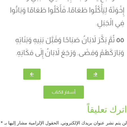
إِخْوَتَهُ لِيَأْكُلُوا طَعَامًا، فَأَكَلُوا طَعَامًا وَبَاتُوا
فِي الْجَبَلِ.
٥٥
ثُمَّ بَكَّرَ لاَبَانُ صَبَاحًا وَقَبَّلَ بَنِيهِ وَبَنَاتِهِ
وَبَارَكَهُمْ وَمَضَى. وَرَجَعَ لاَبَانُ إِلَى مَكَانِهِ.
أسفار الكتاب
اترك تعليقاً
لن يتم نشر عنوان بريدك الإلكتروني.
الحقول الإلزامية مشار إليها بـ
*