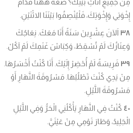
مِنْ جَمِيعِ أَثَاثِ بَيْتِكَ؟ ضَعْهُ ههُنَا قُدَّامَ
إِخْوَتِي وَإِخْوَتِكَ، فَلْيُنْصِفُوا بَيْنَنَا الاثْنَيْنِ.
٣٨
اَلآنَ عِشْرِينَ سَنَةً أَنَا مَعَكَ. نِعَاجُكَ
وَعِنَازُكَ لَمْ تُسْقِطْ، وَكِبَاشَ غَنَمِكَ لَمْ آكُلْ.
٣٩
فَرِيسَةً لَمْ أُحْضِرْ إِلَيْكَ. أَنَا كُنْتُ أَخْسَرُهَا.
مِنْ يَدِي كُنْتَ تَطْلُبُهَا. مَسْرُوقَةَ النَّهَارِ أَوْ
مَسْرُوقَةَ اللَّيْلِ.
٤٠
كُنْتُ فِي النَّهَارِ يَأْكُلُنِي الْحَرُّ وَفِي اللَّيْلِ
الْجَلِيدُ، وَطَارَ نَوْمِي مِنْ عَيْنَيَّ.