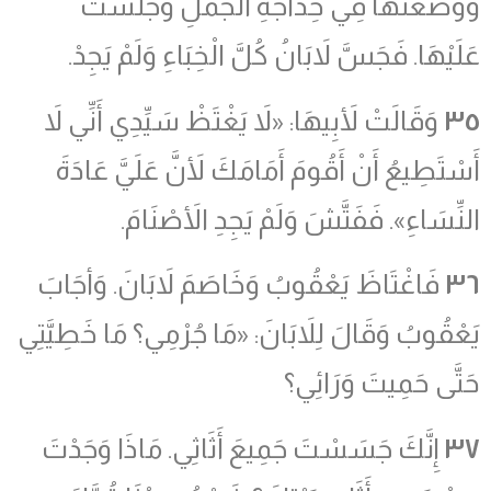
وَوَضَعَتْهَا فِي حِدَاجَةِ الْجَمَلِ وَجَلَسَتْ
عَلَيْهَا. فَجَسَّ لاَبَانُ كُلَّ الْخِبَاءِ وَلَمْ يَجِدْ.
٣٥
وَقَالَتْ لأَبِيهَا: «لاَ يَغْتَظْ سَيِّدِي أَنِّي لاَ
أَسْتَطِيعُ أَنْ أَقُومَ أَمَامَكَ لأَنَّ عَلَيَّ عَادَةَ
النِّسَاءِ». فَفَتَّشَ وَلَمْ يَجِدِ الأَصْنَامَ.
٣٦
فَاغْتَاظَ يَعْقُوبُ وَخَاصَمَ لاَبَانَ. وَأجَابَ
يَعْقُوبُ وَقَالَ لِلاَبَانَ: «مَا جُرْمِي؟ مَا خَطِيَّتِي
حَتَّى حَمِيتَ وَرَائِي؟
٣٧
إِنَّكَ جَسَسْتَ جَمِيعَ أَثَاثِي. مَاذَا وَجَدْتَ