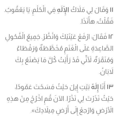
١١
وَقَالَ لِي مَلاَكُ
الْإِلَهِ
فِي الْحُلْمِ: يَا يَعْقُوبُ.
فَقُلْتُ: هأَنَذَا.
١٢
فَقَالَ: ارْفَعْ عَيْنَيْكَ وَانْظُرْ. جَمِيعُ الْفُحُولِ
الصَّاعِدَةِ عَلَى الْغَنَمِ مُخَطَّطَةٌ وَرَقْطَاءُ
وَمُنَمَّرَةٌ، لأَنِّي قَدْ رَأَيْتُ كُلَّ مَا يَصْنَعُ بِكَ
لاَبَانُ.
١٣
أَنَا
إِلَهُ
بَيْتِ إِيلَ حَيْثُ مَسَحْتَ عَمُودًا،
حَيْثُ نَذَرْتَ لِي نَذْرًا. الآنَ قُمِ اخْرُجْ مِنْ هذِهِ
الأَرْضِ وَارْجعْ إِلَى أَرْضِ مِيلاَدِكَ».