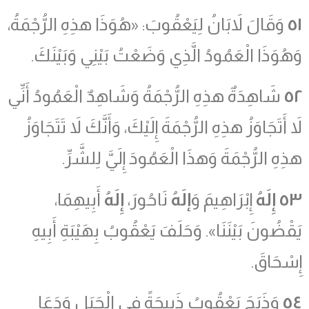
٥١
وَقَالَ لاَبَانُ لِيَعْقُوبَ: «هُوَذَا هذِهِ الرُّجْمَةُ،
وَهُوَذَا الْعَمُودُ الَّذِي وَضَعْتُ بَيْنِي وَبَيْنَكَ.
٥٢
شَاهِدَةٌ هذِهِ الرُّجْمَةُ وَشَاهِدٌ الْعَمُودُ أَنِّي
لاَ أَتَجَاوَزُ هذِهِ الرُّجْمَةَ إِلَيْكَ، وَأَنَّكَ لاَ تَتَجَاوَزُ
هذِهِ الرُّجْمَةَ وَهذَا الْعَمُودَ إِلَيَّ لِلشَّرِّ.
٥٣
إِلَهُ
إِبْرَاهِيمَ وَ
إلَهُ
نَاحُورَ،
إِلَهُ
أَبِيهِمَا،
يَقْضُونَ بَيْنَنَا». وَحَلَفَ يَعْقُوبُ بِهَيْبَةِ أَبِيهِ
إِسْحَاقَ.
٥٤
وَذَبَحَ يَعْقُوبُ ذَبِيحَةً فِي الْجَبَلِ وَدَعَا