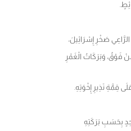
ئِطٍ.
الرَّاعِي صَخْرِ إِسْرَائِيلَ،
ِنْ فَوْقُ، وَبَرَكَاتُ الْغَمْرِ
 قِمَّةِ نَذِيرِ إِخْوَتِهِ.
ِدٍ بِحَسَبِ بَرَكَتِهِ