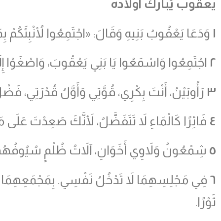
يعقوب يُبارك أولاده
١
وَدَعَا يَعْقُوبُ بَنِيهِ وَقَالَ: «اجْتَمِعُوا لأُنْبِئَكُمْ بِمَ
٢
اجْتَمِعُوا وَاسْمَعُوا يَا بَنِي يَعْقُوبَ، وَاصْغَوْا إِلَى
٣
رَأُوبَيْنُ، أَنْتَ بِكْرِي، قُوَّتِي وَأَوَّلُ قُدْرَتِي، فَضْل
٤
فَائِرًا كَالْمَاءِ لاَ تَتَفَضَّلُ، لأَنَّكَ صَعِدْتَ عَلَى 
٥
شِمْعُونُ وَلاَوِي أَخَوَانِ، آلاَتُ ظُلْمٍ سُيُوفُهُمَ
٦
فِي مَجْلِسِهِمَا لاَ تَدْخُلُ نَفْسِي. بِمَجْمَعِهِمَا لاَ ت
ثَوْرًا.