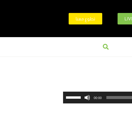
LIV
تطوع معنا
استخدم
00:00
مفاتيح
الأسهم
أعلى/
أسفل
لزيادة