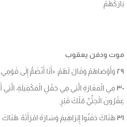
بَارَكَهُمْ.
موت ودفن يعقوب
٢٩
وَأَوْصَاهُمْ وَقَالَ لَهُمْ: «أَنَا أَنْضَمُّ إِلَى قَوْمِي. 
٣٠
فِي الْمَغَارَةِ الَّتِي فِي حَقْلِ الْمَكْفِيلَةِ، الَّتِي أ
عِفْرُونَ الْحِثِّيِّ مُلْكَ قَبْرٍ.
٣١
هُنَاكَ دَفَنُوا إِبْرَاهِيمَ وَسَارَةَ امْرَأَتَهُ. هُنَاكَ دَ