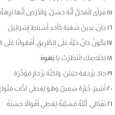
١٥
فَرَأَى الْمَحَلَّ أَنَّهُ حَسَنٌ، وَالأَرْضَ أَنَّهَا نَزِهَةٌ، ف
١٦
دَانُ، يَدِينُ شَعْبَهُ كَأَحَدِ أَسْبَاطِ إِسْرَائِيلَ.
١٧
يَكُونُ دَانُ حَيَّةً عَلَى الطَّرِيقِ، أُفْعُوانًا عَلَى الس
١٨
لِخَلاَصِكَ انْتَظَرْتُ يَا
يَهْوِهْ
.
١٩
جَادُ، يَزْحَمُهُ جَيْشٌ، وَلكِنَّهُ يَزْحَمُ مُؤَخَّرَهُ.
٢٠
أَشِيرُ، خُبْزُهُ سَمِينٌ وَهُوَ يُعْطِي لَذَّاتِ مُلُوك
٢١
نَفْتَالِي، أَيِّلَةٌ مُسَيَّبَةٌ يُعْطِي أَقْوَالاً حَسَنَةً.