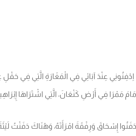
اِدْفِنُونِي عِنْدَ آبَائِي فِي الْمَغَارَةِ الَّتِي فِي حَقْلِ عِف
َمَامَ مَمْرَا فِي أَرْضِ كَنْعَانَ، الَّتِي اشْتَرَاهَا إِبْرَاهِ
فَنُوا إِسْحَاقَ وَرِفْقَةَ امْرَأَتَهُ، وَهُنَاكَ دَفَنْتُ لَيْئَةَ