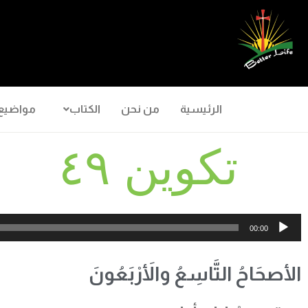
الرئيسية
من نحن
الكتاب
مواضيع
تكوين ٤٩
مشغل
00:00
الصوت
الأصحَاحُ التَّاسِعُ والأَرْبَعُونَ