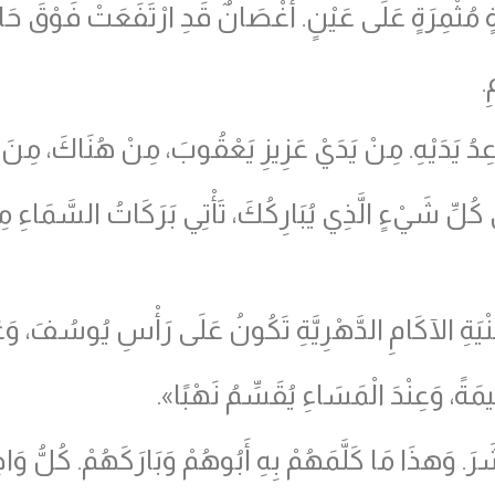
ثْمِرَةٍ عَلَى عَيْنٍ. أَغْصَانٌ قَدِ ارْتَفَعَتْ فَوْقَ حَا
.
ِدُ يَدَيْهِ. مِنْ يَدَيْ عَزِيزِ يَعْقُوبَ، مِنْ هُنَاكَ، مِنَ 
 كُلِّ شَيْءٍ الَّذِي يُبَارِكُكَ، تَأْتِي بَرَكَاتُ السَّمَاءِ م
ْيَةِ الآكَامِ الدَّهْرِيَّةِ تَكُونُ عَلَى رَأْسِ يُوسُفَ، وَعَلَى
مَةً، وَعِنْدَ الْمَسَاءِ يُقَسِّمُ نَهْبًا».
. وَهذَا مَا كَلَّمَهُمْ بِهِ أَبُوهُمْ وَبَارَكَهُمْ. كُلُّ وَاح