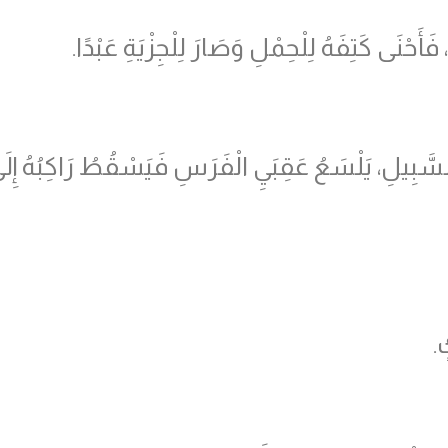
َأَحْنَى كَتِفَهُ لِلْحِمْلِ وَصَارَ لِلْجِزْيَةِ عَبْدًا.
َّبِيلِ، يَلْسَعُ عَقِبَيِ الْفَرَسِ فَيَسْقُطُ رَاكِبُهُ إِلَى 
ٍ.