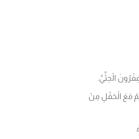
ْرُونَ الْحِثِّيِّ.
يمُ مَعَ الْحَقْلِ مِنْ
.