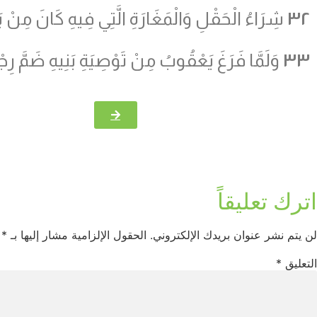
٣٢
شِرَاءُ الْحَقْلِ وَالْمَغَارَةِ الَّتِي فِيهِ كَانَ مِنْ ب
٣٣
وَلَمَّا فَرَغَ يَعْقُوبُ مِنْ تَوْصِيَةِ بَنِيهِ ضَمَّ رِجْلَ
اترك تعليقاً
لن يتم نشر عنوان بريدك الإلكتروني.
الحقول الإلزامية مشار إليها بـ
*
التعليق
*