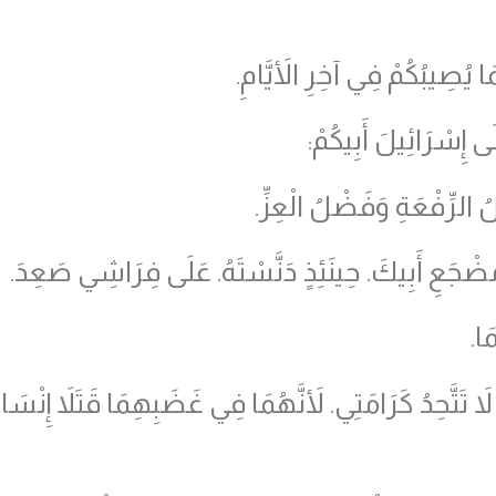
ا يُصِيبُكُمْ فِي آخِرِ الأَيَّامِ.
 إِسْرَائِيلَ أَبِيكُمْ:
ُ الرِّفْعَةِ وَفَضْلُ الْعِزِّ.
مَضْجَعِ أَبِيكَ. حِينَئِذٍ دَنَّسْتَهُ. عَلَى فِرَاشِي صَعِدَ.
ا.
َتَّحِدُ كَرَامَتِي. لأَنَّهُمَا فِي غَضَبِهِمَا قَتَلاَ إِنْسَان