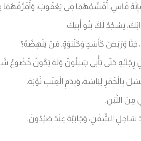
نَّهُ قَاسٍ. أُقَسِّمُهُمَا فِي يَعْقُوبَ، وَأُفَرِّقُهُمَا ف
َائِكَ، يَسْجُدُ لَكَ بَنُو أَبِيكَ.
جَثَا وَرَبَضَ كَأَسَدٍ وَكَلَبْوَةٍ. مَنْ يُنْهِضُهُ؟
 رِجْلَيْهِ حَتَّى يَأْتِيَ شِيلُونُ وَلَهُ يَكُونُ خُضُوعُ ش
َسَلَ بِالْخَمْرِ لِبَاسَهُ، وَبِدَمِ الْعِنَبِ ثَوْبَهُ.
 مِنَ اللَّبَنِ.
َ سَاحِلِ السُّفُنِ، وَجَانِبُهُ عِنْدَ صَيْدُونَ.