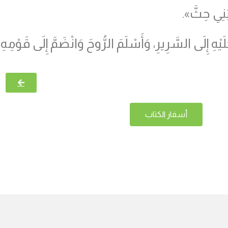
َنِي حِثَّ».
يْهِ إِلَى السَّرِيرِ، وَأَسْلَمَ الرُّوحَ وَانْضَمَّ إِلَى قَوْمِهِ.
أسفار الكتاب