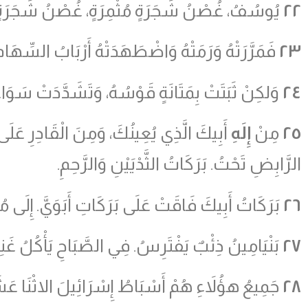
٢٢
يُوسُفُ، غُصْنُ شَجَرَةٍ مُثْمِرَةٍ، غُصْنُ شَجَرَةٍ مُ
٢٣
فَمَرَّرَتْهُ وَرَمَتْهُ وَاضْطَهَدَتْهُ أَرْبَابُ السِّهَامِ
٢٤
وَلكِنْ ثَبَتَتْ بِمَتَانَةٍ قَوْسُهُ، وَتَشَدَّدَتْ سَوَاع
٢٥
مِنْ
إِلَهِ
أَبِيكَ الَّذِي يُعِينُكَ، وَمِنَ الْقَادِرِ عَلَى
الرَّابِضِ تَحْتُ. بَرَكَاتُ الثَّدْيَيْنِ وَالرَّحِمِ.
٢٦
بَرَكَاتُ أَبِيكَ فَاقَتْ عَلَى بَرَكَاتِ أَبَوَيَّ. إِلَى مُن
٢٧
بَنْيَامِينُ ذِئْبٌ يَفْتَرِسُ. فِي الصَّبَاحِ يَأْكُلُ غَنِي
٢٨
جَمِيعُ هؤُلاَءِ هُمْ أَسْبَاطُ إِسْرَائِيلَ الاثْنَا عَشَرَ