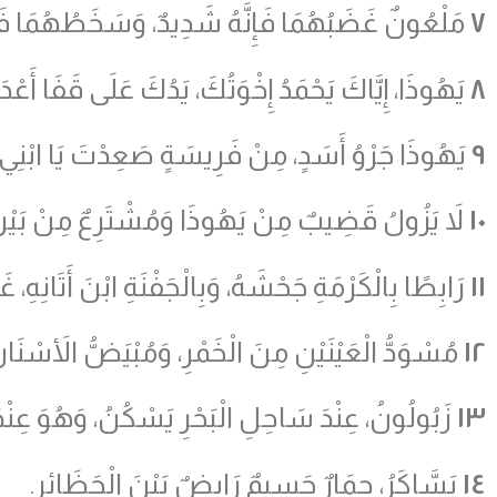
٧
مَلْعُونٌ غَضَبُهُمَا فَإِنَّهُ شَدِيدٌ، وَسَخَطُهُمَا فَإِ
٨
يَهُوذَا، إِيَّاكَ يَحْمَدُ إِخْوَتُكَ، يَدُكَ عَلَى قَفَا أَعْد
٩
يَهُوذَا جَرْوُ أَسَدٍ، مِنْ فَرِيسَةٍ صَعِدْتَ يَا ابْنِي، 
١٠
لاَ يَزُولُ قَضِيبٌ مِنْ يَهُوذَا وَمُشْتَرِعٌ مِنْ بَيْنِ
١١
رَابِطًا بِالْكَرْمَةِ جَحْشَهُ، وَبِالْجَفْنَةِ ابْنَ أَتَانِهِ، غ
١٢
مُسْوَدُّ الْعَيْنَيْنِ مِنَ الْخَمْرِ، وَمُبْيَضُّ الأَسْنَانِ
١٣
زَبُولُونُ، عِنْدَ سَاحِلِ الْبَحْرِ يَسْكُنُ، وَهُوَ عِنْد
١٤
يَسَّاكَرُ، حِمَارٌ جَسِيمٌ رَابِضٌ بَيْنَ الْحَظَائِرِ.