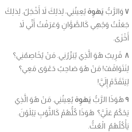
٧
وَالرَّبُّ
يَهْوِهْ
يُعِينُنِي، لِذلِكَ لاَ أَخْجَلُ. لِذلِكَ
جَعَلْتُ وَجْهِي كَالصَّوَّانِ وَعَرَفْتُ أَنِّي لاَ
أَخْزَى.
٨
قَرِيبٌ هُوَ الَّذِي يُبَرِّرُنِي. مَنْ يُخَاصِمُنِي؟
لِنَتَوَاقَفْ! مَنْ هُوَ صَاحِبُ دَعْوَى مَعِي؟
لِيَتَقَدَّمْ إِلَيَّ!
٩
هُوَذَا الرَّبُّ
يَهْوِهْ
يُعِينُنِي. مَنْ هُوَ الَّذِي
يَحْكُمُ عَلَيَّ؟ هُوَذَا كُلُّهُمْ كَالثَّوْبِ يَبْلَوْنَ.
يَأْكُلُهُمُ الْعُثُّ.