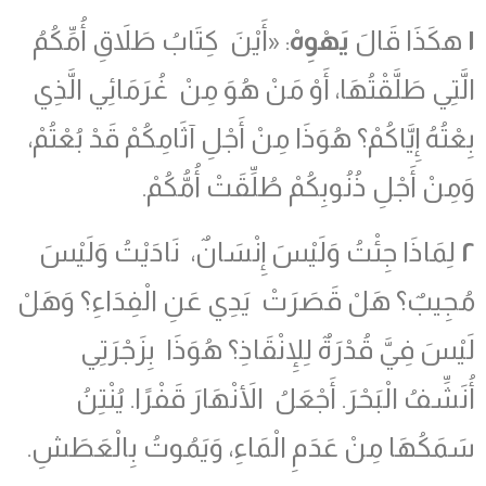
١
هكَذَا قَالَ
يَهْوِهْ
: «أَيْنَ كِتَابُ طَلاَقِ أُمِّكُمُ
الَّتِي طَلَّقْتُهَا، أَوْ مَنْ هُوَ مِنْ غُرَمَائِي الَّذِي
بِعْتُهُ إِيَّاكُمْ؟ هُوَذَا مِنْ أَجْلِ آثَامِكُمْ قَدْ بُعْتُمْ،
وَمِنْ أَجْلِ ذُنُوبِكُمْ طُلِّقَتْ أُمُّكُمْ.
٢
لِمَاذَا جِئْتُ وَلَيْسَ إِنْسَانٌ، نَادَيْتُ وَلَيْسَ
مُجِيبٌ؟ هَلْ قَصَرَتْ يَدِي عَنِ الْفِدَاءِ؟ وَهَلْ
لَيْسَ فِيَّ قُدْرَةٌ لِلإِنْقَاذِ؟ هُوَذَا بِزَجْرَتِي
أُنَشِّفُ الْبَحْرَ. أَجْعَلُ الأَنْهَارَ قَفْرًا. يُنْتِنُ
سَمَكُهَا مِنْ عَدَمِ الْمَاءِ، وَيَمُوتُ بِالْعَطَشِ.