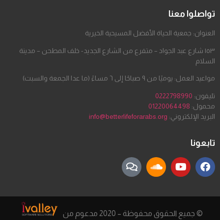
تواصلوا معنا
العنوان: جمعية الحياة الأفضل المسيحية الخيرية
١٥٣ شارع عبد الجواد – متفرع من الشارع الجديد- خلف المطحن – مدينة
السلام
مواعيد العمل: يوميًا من ٩ صباحًا إلى ٦ مساءً (ما عدا الجمعة والسبت)
تليفون:
0222798990
محمول:
01220064498
البريد الإلكتروني:
info@betterlifeforarabs.org
تابعونا
© جميع الحقوق محفوظة – 2020 مدعوم من