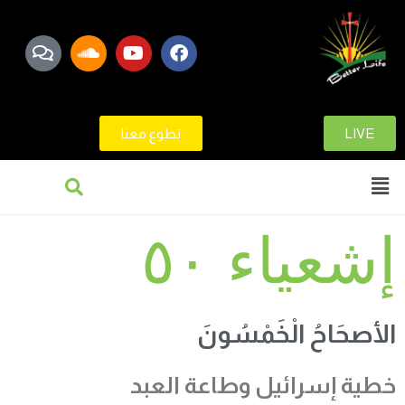
LIVE
تطوع معنا
إشعياء ٥٠
الأصحَاحُ الْخَمْسُونَ
خطية إسرائيل وطاعة العبد