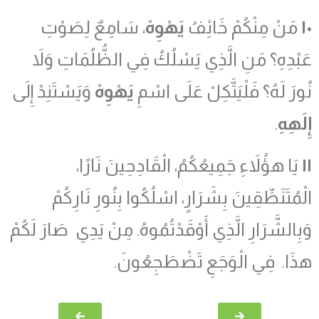
١٠
مَنْ مِنْكُمْ خَائِفُ
يَهْوِهْ
، سَامِعٌ لِصَوْتِ
عَبْدِهِ؟ مَنِ الَّذِي يَسْلُكُ فِي الظُّلُمَاتِ وَلاَ
نُورَ لَهُ؟ فَلْيَتَّكِلْ عَلَى اسْمِ
يَهْوِهْ
وَيَسْتَنِدْ إِلَى
إِلَهِهِ
.
١١
يَا هؤُلاَءِ جَمِيعُكُمُ، الْقَادِحِينَ نَارًا،
الْمُتَنَطِّقِينَ بِشَرَارٍ، اسْلُكُوا بِنُورِ نَارِكُمْ
وَبِالشَّرَارِ الَّذِي أَوْقَدْتُمُوهُ. مِنْ يَدِي صَارَ لَكُمْ
هذَا. فِي الْوَجَعِ تَضْطَجِعُونَ.