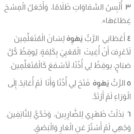
٣
أُلْبِسُ السَّمَاوَاتِ ظَلاَمًا، وَأَجْعَلُ الْمِسْحَ
غِطَاءَهَا».
٤
أَعْطَانِي الرَّبُّ
يَهْوِهْ
لِسَانَ الْمُتَعَلِّمِينَ
لأَعْرِفَ أَنْ أُغِيثَ الْمُعْيِيَ بِكَلِمَةٍ. يُوقِظُ كُلَّ
صَبَاحٍ، يوقِظُ لِي أُذُنًا، لأَسْمَعَ كَالْمُتَعَلِّمِينَ.
٥
الرَّبُّ
يَهْوِهْ
فَتَحَ لِي أُذُنًا وَأَنَا لَمْ أُعَانِدْ. إِلَى
الْوَرَاءِ لَمْ أَرْتَدَّ.
٦
بَذَلْتُ ظَهْرِي لِلضَّارِبِينَ، وَخَدَّيَّ لِلنَّاتِفِينَ.
وَجْهِي لَمْ أَسْتُرْ عَنِ الْعَارِ وَالْبَصْقِ.