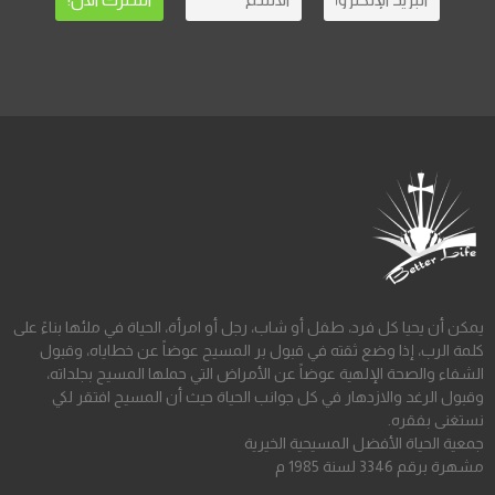
يمكن أن يحيا كل فرد، طفل أو شاب، رجل أو امرأة، الحياة في ملئها بناءً على
كلمة الرب، إذا وضع ثقته في قبول بر المسيح عوضاً عن خطاياه، وقبول
الشفاء والصحة الإلهية عوضاً عن الأمراض التي حملها المسيح بجلداته،
وقبول الرغد والازدهار في كل جوانب الحياة حيث أن المسيح افتقر لكي
نستغنى بفقره.
جمعية الحياة الأفضل المسيحية الخيرية
مشهرة برقم 3346 لسنة 1985 م