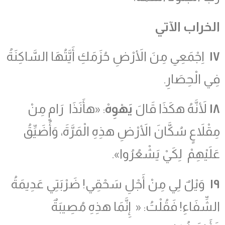
الخراب الآتي
١٧
اِجْمَعِي مِنَ الأَرْضِ حُزَمَكِ أَيَّتُهَا السَّاكِنَةُ
فِي الْحِصَارِ.
١٨
لأَنَّهُ هكَذَا قَالَ
يَهْوِهْ
: «هأَنَذَا رَامٍ مِنْ
مِقْلاَعٍ سُكَّانَ الأَرْضِ هذِهِ الْمَرَّةَ، وَأُضَيِّقُ
عَلَيْهِمْ لِكَيْ يَشْعُرُوا».
١٩
وَيْلٌ لِي مِنْ أَجْلِ سَحْقِي! ضَرْبَتِي عَدِيمَةُ
الشِّفَاءِ! فَقُلْتُ: « إِنَّمَا هذِهِ مُصِيبَةٌ