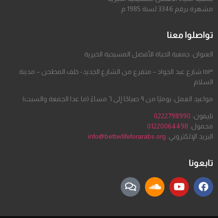
مشهرة برقم 3346 لسنة 1985 م
تواصلوا معنا
العنوان: جمعية الحياة الأفضل المسيحية الخيرية
١٥٣ شارع عبد الجواد – متفرع من الشارع الجديد- خلف المطحن – مدينة
السلام
مواعيد العمل: يوميًا من ٩ صباحًا إلى ٦ مساءً (ما عدا الجمعة والسبت)
تليفون:
0222798990
محمول:
01220064498
البريد الإلكتروني:
info@betterlifeforarabs.org
تابعونا