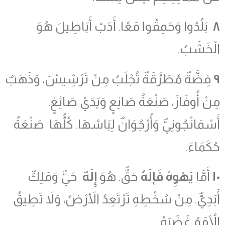
٨
بَلُدُوا وَحَمِقُوا مَعًا. أَدَبُ أَبَاطِيلَ هُوَ
الْخَشَبُ.
٩
فِضَّةٌ مُطَرَّقَةٌ تُجْلَبُ مِنْ تَرْشِيشَ، وَذَهَبٌ
مِنْ أُوفَازَ، صَنْعَةُ صَانِعٍ وَيَدَيْ صَائِغٍ.
أَسْمَانْجُونِيٌّ وَأُرْجُوَانٌ لِبَاسُهَا. كُلُّهَا صَنْعَةُ
حُكَمَاءَ.
١٠
أَمَّا
يَهْوِهْ فَإلَهُ
حَقٌّ. هُوَ
إِلَهٌ
حَيٌّ وَمَلِكٌ
أَبَدِيٌّ. مِنْ سُخْطِهِ تَرْتَعِدُ الأَرْضُ، وَلاَ تَطِيقُ
الأُمَمُ غَضَبَهُ.