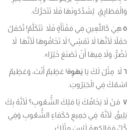
وَالْمَطَارِقِ يُشَدِّدُونَهَا فَلاَ تَتَحَرَّكُ.
٥
هِيَ كَاللَّعِينِ فِي مَقْثَأَةٍ فَلاَ تَتَكَلَّمُ! تُحْمَلُ
حَمْلاً لأَنَّهَا لاَ تَمْشِي! لاَ تَخَافُوهَا لأَنَّهَا لاَ
تَضُرُّ، وَلاَ فِيهَا أَنْ تَصْنَعَ خَيْرًا».
٦
لاَ مِثْلَ لَكَ يَا
يَهْوِهْ
! عَظِيمٌ أَنْتَ، وَعَظِيمٌ
اسْمُكَ فِي الْجَبَرُوتِ.
٧
مَنْ لاَ يَخَافُكَ يَا مَلِكَ الشُّعُوبِ؟ لأَنَّهُ بِكَ
يَلِيقُ. لأَنَّهُ فِي جَمِيعِ حُكَمَاءِ الشُّعُوبِ وَفِي
كُلِّ مَمَالِكِهِمْ لَيْسَ مِثْلَكَ.