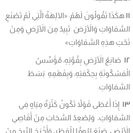
١١
هكَذَا تَقُولُونَ لَهُمْ: «الآلِهَةُ الَّتِي لَمْ تَصْنَعِ
السَّمَاوَاتِ وَالأَرْضَ تَبِيدُ مِنَ الأَرْضِ وَمِنْ
تَحْتِ هذِهِ السَّمَاوَاتِ»
١٢
صَانِعُ الأَرْضِ بِقُوَّتِهِ، مُؤَسِّسُ
الْمَسْكُونَةِ بِحِكْمَتِهِ، وَبِفَهْمِهِ بَسَطَ
السَّمَاوَاتِ.
١٣
إِذَا أَعْطَى قَوْلاً تَكُونُ كَثْرَةُ مِيَاهٍ فِي
السَّمَاوَاتِ، وَيُصْعِدُ السَّحَابَ مِنْ أَقَاصِي
الأَرْضِ. صَنَعَ بُرُوقًا لِلْمَطَرِ، وَأَخْرَجَ الرِّيحَ مِنْ