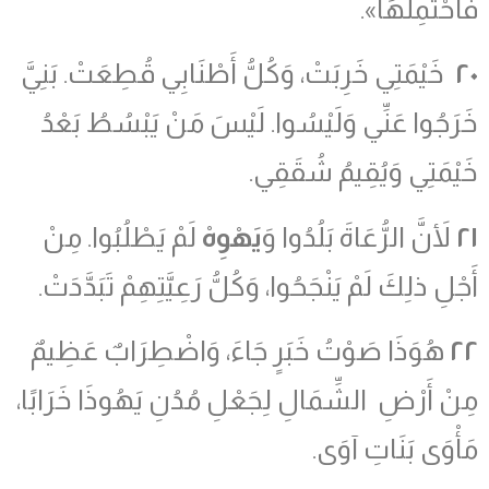
فَأَحْتَمِلُهَا».
٢٠
خَيْمَتِي خَرِبَتْ، وَكُلُّ أَطْنَابِي قُطِعَتْ. بَنِيَّ
خَرَجُوا عَنِّي وَلَيْسُوا. لَيْسَ مَنْ يَبْسُطُ بَعْدُ
خَيْمَتِي وَيُقِيمُ شُقَقِي.
٢١
لأَنَّ الرُّعَاةَ بَلُدُوا وَ
يَهْوِهْ
لَمْ يَطْلُبُوا. مِنْ
أَجْلِ ذلِكَ لَمْ يَنْجَحُوا، وَكُلُّ رَعِيَّتِهِمْ تَبَدَّدَتْ.
٢٢
هُوَذَا صَوْتُ خَبَرٍ جَاءَ، وَاضْطِرَابٌ عَظِيمٌ
مِنْ أَرْضِ الشِّمَالِ لِجَعْلِ مُدُنِ يَهُوذَا خَرَابًا،
مَأْوَى بَنَاتِ آوَى.