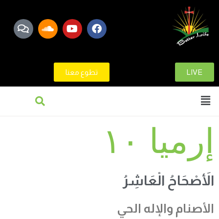
LIVE
تطوع معنا
إرميا ١٠
الأَصْحَاحُ الْعَاشِرُ
الأصنام و
الإله
الحي