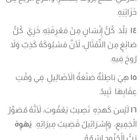
خَزَائِنِهِ.
١٤
بَلُدَ كُلُّ إِنْسَانٍ مِنْ مَعْرِفَتِهِ. خَزِيَ كُلُّ
صَائِغٍ مِنَ التِّمْثَالِ، لأَنَّ مَسْبُوكَهُ كَذِبٌ وَلاَ
رُوحَ فِيهِ.
١٥
هِيَ بَاطِلَةٌ صَنْعَةُ الأَضَالِيلِ. فِي وَقْتِ
عِقَابِهَا تَبِيدُ.
١٦
لَيْسَ كَهذِهِ نَصِيبُ يَعْقُوبَ، لأَنَّهُ مُصَوِّرُ
الْجَمِيعِ، وَإِسْرَائِيلُ قَضِيبُ مِيرَاثِهِ.
يَهْوِهْ
رَبُّ الْجُنُود اسْمُهُ.