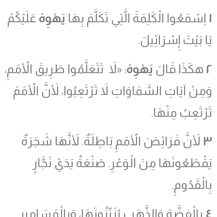
١
اِسْمَعُوا الْكَلِمَةَ الَّتِي تَكَلَّمَ بِهَا
يَهْوِهْ
عَلَيْكُمْ
يَا بَيْتَ إِسْرَائِيلَ.
٢
هكَذَا قَالَ
يَهْوِهْ
: «لاَ تَتَعَلَّمُوا طَرِيقَ الأُمَمِ،
وَمِنْ آيَاتِ السَّمَاوَاتِ لاَ تَرْتَعِبُوا، لأَنَّ الأُمَمَ
تَرْتَعِبُ مِنْهَا.
٣
لأَنَّ فَرَائِضَ الأُمَمِ بَاطِلَةٌ. لأَنَّهَا شَجَرَةٌ
يَقْطَعُونَهَا مِنَ الْوَعْرِ. صَنْعَةُ يَدَيْ نَجَّارٍ
بِالْقَدُومِ.
٤
بِالْفِضَّةِ وَالذَّهَبِ يُزَيِّنُونَهَا، وَبِالْمَسَامِيرِ