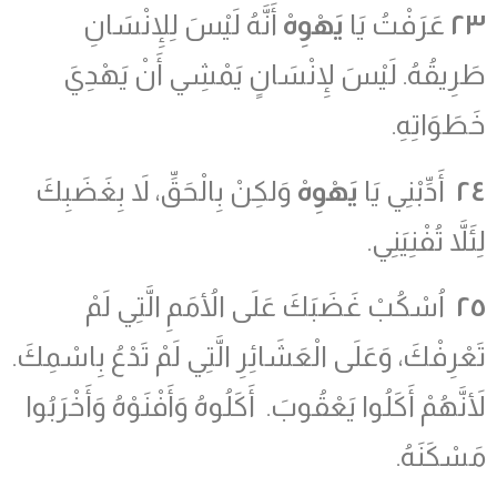
٢٣
عَرَفْتُ يَا
يَهْوِهْ
أَنَّهُ لَيْسَ لِلإِنْسَانِ
طَرِيقُهُ. لَيْسَ لإِنْسَانٍ يَمْشِي أَنْ يَهْدِيَ
خَطَوَاتِهِ.
٢٤
أَدِّبْنِي يَا
يَهْوِهْ
وَلكِنْ بِالْحَقِّ، لاَ بِغَضَبِكَ
لِئَلاَّ تُفْنِيَنِي.
٢٥
اُسْكُبْ غَضَبَكَ عَلَى الأُمَمِ الَّتِي لَمْ
تَعْرِفْكَ، وَعَلَى الْعَشَائِرِ الَّتِي لَمْ تَدْعُ بِاسْمِكَ.
لأَنَّهُمْ أَكَلُوا يَعْقُوبَ. أَكَلُوهُ وَأَفْنَوْهُ وَأَخْرَبُوا
مَسْكَنَهُ.