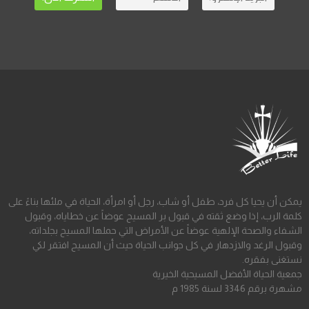
يمكن أن يحيا كل فرد، طفل أو شاب، رجل أو امرأة، الحياة في ملئها بناءً على
كلمة الرب، إذا وضع ثقته في قبول بر المسيح عوضاً عن خطاياه، وقبول
الشفاء والصحة الإلهية عوضاً عن الأمراض التي حملها المسيح بجلداته،
وقبول الرغد والازدهار في كل جوانب الحياة حيث أن المسيح افتقر لكي
نستغنى بفقره.
جمعية الحياة الأفضل المسيحية الخيرية
مشهرة برقم 3346 لسنة 1985 م