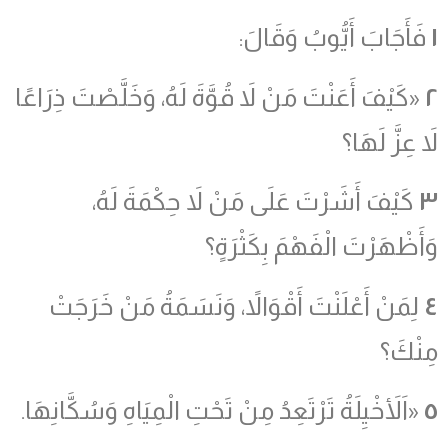
١
فَأَجَابَ أَيُّوبُ وَقَالَ:
٢
«كَيْفَ أَعَنْتَ مَنْ لاَ قُوَّةَ لَهُ، وَخَلَّصْتَ ذِرَاعًا
لاَ عِزَّ لَهَا؟
٣
كَيْفَ أَشَرْتَ عَلَى مَنْ لاَ حِكْمَةَ لَهُ،
وَأَظْهَرْتَ الْفَهْمَ بِكَثْرَةٍ؟
٤
لِمَنْ أَعْلَنْتَ أَقْوَالاً، وَنَسَمَةُ مَنْ خَرَجَتْ
مِنْكَ؟
٥
«اَلأَخْيِلَةُ تَرْتَعِدُ مِنْ تَحْتِ الْمِيَاهِ وَسُكَّانِهَا.