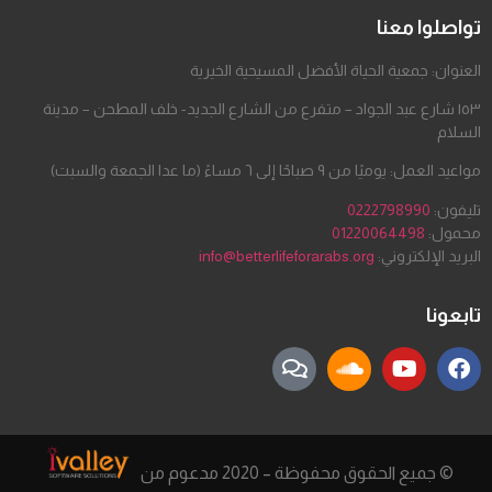
تواصلوا معنا
العنوان: جمعية الحياة الأفضل المسيحية الخيرية
١٥٣ شارع عبد الجواد – متفرع من الشارع الجديد- خلف المطحن – مدينة
السلام
مواعيد العمل: يوميًا من ٩ صباحًا إلى ٦ مساءً (ما عدا الجمعة والسبت)
تليفون:
0222798990
محمول:
01220064498
البريد الإلكتروني:
info@betterlifeforarabs.org
تابعونا
© جميع الحقوق محفوظة – 2020 مدعوم من