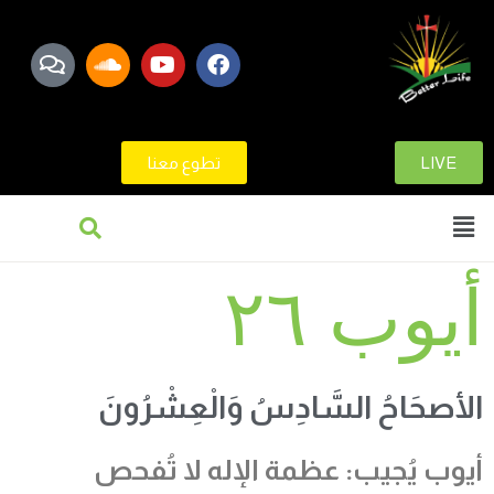
LIVE
تطوع معنا
أيوب ٢٦
الأصحَاحُ السَّادِسُ وَالْعِشْرُونَ
أيوب يُجيب
:
عظمة
الإله
لا تُفحص