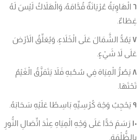
٦
الْهَاوِيَةُ عُرْيَانَةٌ قُدَّامَهُ، وَالْهَلاَكُ لَيْسَ لَهُ
غِطَاءٌ.
٧
يَمُدُّ الشَّمَالَ عَلَى الْخَلاَءِ، وَيُعَلِّقُ الأَرْضَ
عَلَى لاَ شَيْءٍ.
٨
يَصُرُّ الْمِيَاهَ فِي سُحُبهِ فَلاَ يَتَمَزَّقُ الْغَيْمُ
تَحْتَهَا.
٩
يَحْجِبُ وَجْهَ كُرْسِيِّهِ بَاسِطًا عَلَيْهِ سَحَابَهُ.
١٠
رَسَمَ حَدًّا عَلَى وَجْهِ الْمِيَاهِ عِنْدَ اتِّصَالِ النُّورِ
بِالظُّلْمَةِ.