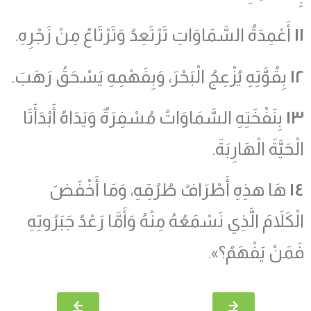
١١
أَعْمِدَةُ السَّمَاوَاتِ تَرْتَعِدُ وَتَرْتَاعُ مِنْ زَجْرِهِ.
١٢
بِقُوَّتِهِ يُزْعِجُ الْبَحْرَ، وَبِفَهْمِهِ يَسْحَقُ رَهَبَ.
١٣
بِنَفْخَتِهِ السَّمَاوَاتُ مُسْفِرَةٌ وَيَدَاهُ أَبْدَأَتَا
الْحَيَّةَ الْهَارِبَةَ.
١٤
هَا هذِهِ أَطْرَافُ طُرُقِهِ، وَمَا أَخْفَضَ
الْكَلاَمَ الَّذِي نَسْمَعُهُ مِنْهُ وَأَمَّا رَعْدُ جَبَرُوتِهِ
فَمَنْ يَفْهَمُ؟».