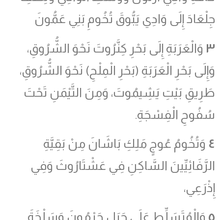
جِلْعَادَ إِلَى وَادِي يَبُّوقَ تُخُومِ بَنِي عَمُّونَ
٣
وَالْعَرَبَةِ إِلَى بَحْرِ كِنَّرُوتَ نَحْوَ الشُّرُوقِ،
وَإِلَى بَحْرِ الْعَرَبَةِ (بَحْرِ الْمِلْحِ) نَحْوَ الشُّرُوقِ،
طَرِيقِ بَيْتِ يَشِيمُوتَ، وَمِنَ التَّيْمَنِ تَحْتَ
سُفُوحِ الْفِسْجَةِ.
٤
وَتُخُومُ عُوجٍ مَلِكِ بَاشَانَ مِنْ بَقِيَّةِ
الرَّفَائِيِّينَ السَّاكِنِ فِي عَشْتَارُوثَ وَفِي
إِذْرَعِي،
٥
وَالْمُتَسَلِّطِ عَلَى جَبَلِ حَرْمُونَ وَسَلْخَةَ