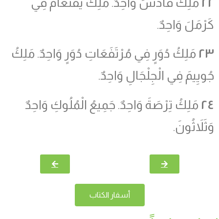
٢٢
مَلِكُ قَادَشَ وَاحِدٌ. مَلِكُ يَقْنَعَامَ فِي
كَرْمَلَ وَاحِدٌ.
٢٣
مَلِكُ دُوَرٍ فِي مُرْتَفَعَاتِ دُوَرٍ وَاحِدٌ. مَلِكُ
جُويِيمَ فِي الْجِلْجَالِ وَاحِدٌ.
٢٤
مَلِكُ تِرْصَةَ وَاحِدٌ. جَمِيعُ الْمُلُوكِ وَاحِدٌ
وَثَلاَثُونَ.
أسفار الكتاب