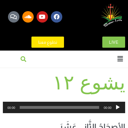
LIVE
تطوع معنا
يشوع ١٢
مشغل
00:00
00:00
الصوت
الأصحَاحُ الثَّانِي عَشَرَ