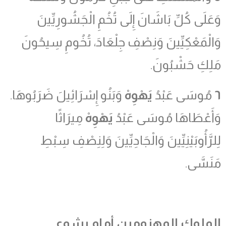
وَعَلَى كُلِّ بَاشَانَ إِلَى تُخُمِ الْجَشُورِيِّينَ
وَالْمَعْكِيِّينَ وَنِصْفِ جِلْعَادَ، تُخُومِ سِيحُونَ
مَلِكِ حَشْبُونَ.
٦
مُوسَى عَبْدُ
يَهْوِهْ
وَبَنُو إِسْرَائِيلَ ضَرَبُوهَا.
وَأَعْطَاهَا مُوسَى عَبْدُ
يَهْوِهْ
مِيرَاثًا
لِلرَّأُوبَيْنِيِّينَ وَالْجَادِيِّينَ وَلِنِصْفِ سِبْطِ
مَنَسَّى.
الملوك المهزومين أمام يشوع