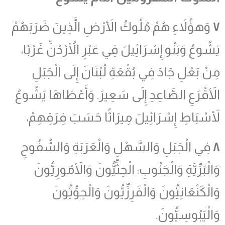
٧
وَهؤُلاَءِ هُمْ مُلُوكُ الأَرْضِ الَّذِينَ ضَرَبَهُمْ
يَشُوعُ وَبَنُو إِسْرَائِيلَ فِي عَبْرِ الأُرْدُنِّ غَرْبًا،
مِنْ بَعْلِ جَادَ فِي بُقْعَةِ لُبْنَانَ إِلَى الْجَبَلِ
الأَقْرَعِ الصَّاعِدِ إِلَى سَعِيرَ. وَأَعْطَاهَا يَشُوعُ
لأَسْبَاطِ إِسْرَائِيلَ مِيرَاثًا حَسَبَ فِرَقِهِمْ،
٨
فِي الْجَبَلِ وَالسَّهْلِ وَالْعَرَبَةِ وَالسُّفُوحِ
وَالْبَرِّيَّةِ وَالْجَنُوبِ: الْحِثِّيُّونَ وَالأَمُورِيُّونَ
وَالْكَنْعَانِيُّونَ وَالْفَرِزِّيُّونَ وَالْحِوِّيُّونَ
وَالْيَبُوسِيُّونَ.