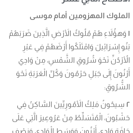
الملوك المهزومين أمام موسى
١
وَهؤُلاَءِ هُمْ مُلُوكُ الأَرْضِ الَّذِينَ ضَرَبَهُمْ
بَنُو إِسْرَائِيلَ وَامْتَلَكُوا أَرْضَهُمْ فِي عَبْرِ
الأُرْدُنِّ نَحْوَ شُرُوقِ الشَّمْسِ، مِنْ وَادِي
أَرْنُونَ إِلَى جَبَلِ حَرْمُونَ وَكُلِّ الْعَرَبَةِ نَحْوَ
الشُّرُوقِ:
٢
سِيحُونُ مَلِكُ الأَمُورِيِّينَ السَّاكِنُ فِي
حَشْبُونَ، الْمُتَسَلِّطُ مِنْ عَرُوعِيرَ الَّتِي عَلَى
حَافَةِ وَادِي أَرْنُونَ وَوَسَطِ الْوَادِي وَنِصْفِ