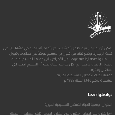
يمكن أن يحيا كل فرد، طفل أو شاب، رجل أو امرأة، الحياة في ملئها بناءً على
كلمة الرب، إذا وضع ثقته في قبول بر المسيح عوضاً عن خطاياه، وقبول
الشفاء والصحة الإلهية عوضاً عن الأمراض التي حملها المسيح بجلداته،
وقبول الرغد والازدهار في كل جوانب الحياة حيث أن المسيح افتقر لكي
نستغنى بفقره.
جمعية الحياة الأفضل المسيحية الخيرية
مشهرة برقم 3346 لسنة 1985 م
تواصلوا معنا
العنوان: جمعية الحياة الأفضل المسيحية الخيرية
١٥٣ شارع عبد الجواد – متفرع من الشارع الجديد- خلف المطحن – مدينة