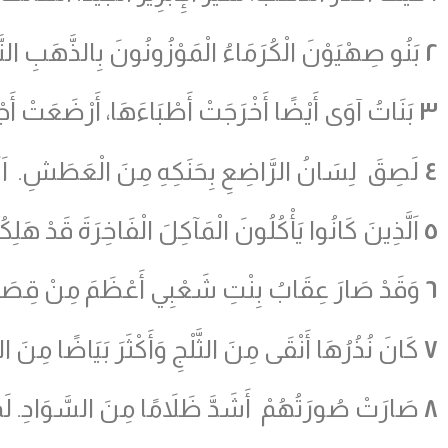
٢
بَنُو صِهْيَوْنَ الْكُرَمَاءُ الْمَوْزُونُونَ بِالذَّهَبِ النّ
٣
بَنَاتُ آوَى أَيْضًا أَخْرَجَتْ أَطْبَاءَهَا، أَرْضَعَتْ أَجْرَا
٤
لَصِقَ لِسَانُ الرَّاضِعِ بِحَنَكِهِ مِنَ الْعَطَشِ. اَلأَ
٥
اَلَّذِينَ كَانُوا يَأْكُلُونَ الْمَآكِلَ الْفَاخِرَةَ قَدْ هَلِكُ
٦
وَقَدْ صَارَ عِقَابُ بِنْتِ شَعْبِي أَعْظَمَ مِنْ قِصَاصِ خَط
٧
كَانَ نُذُرُهَا أَنْقَى مِنَ الثَّلْجِ وَأَكْثَرَ بَيَاضًا مِنَ ا
٨
صَارَتْ صُورَتُهُمْ أَشَدَّ ظَلاَمًا مِنَ السَّوَادِ. لَمْ