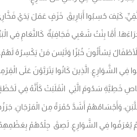
َقِيِّ، كَيْفَ حُسِبُوا أَبَارِيقَ خَزَفٍ عَمَلَ يَدَيْ فَخَّارِيّ
ءَهَا. أَمَّا بِنْتُ شَعْبِي فَجَافِيَةٌ كَالنَّعَامِ فِي الْبَرِّيّ
طْفَالُ يَسْأَلُونَ خُبْزًا وَلَيْسَ مَنْ يَكْسِرُهُ لَهُمْ.
وا فِي الشَّوَارِعِ. الَّذِينَ كَانُوا يَتَرَبَّوْنَ عَلَى الْقِرْمِ
ِيَّةِ سَدُومَ الَّتِي انْقَلَبَتْ كَأَنَّهُ فِي لَحْظَةٍ، وَلَ
للَّبَنِ، وَأَجْسَامُهُمْ أَشَدَّ حُمْرَةً مِنَ الْمَرْجَانِ. جَرَزُ
 يُعْرَفُوا فِي الشَّوَارِعِ. لَصِقَ جِلْدُهُمْ بِعَظْمِهِمْ