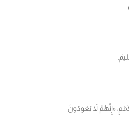
.
ِيمَ.
مَمِ: «إِنَّهُمْ لاَ يَعُودُونَ