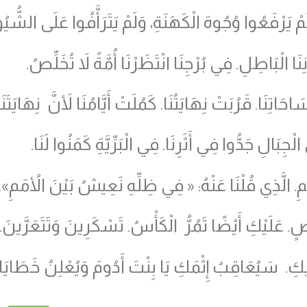
ْ يَرْفَعُوا وُجُوهَ الْكَهَنَةِ، وَلَمْ يَتَرَأَّفُوا عَلَى الشُّيُ
نَا الْبَاطِلِ. فِي بُرْجِنَا انْتَظَرْنَا أُمَّةً لاَ تُخَلِّصُ.
ِنَا. قَرُبَتْ نِهَايَتُنَا. كَمُلَتْ أَيَّامُنَا لأَنَّ نِهَايَتَنَا
الِ جَدُّوا فِي أَثَرِنَا. فِي الْبَرِّيَّةِ كَمَنُوا لَنَا.
. الَّذِي قُلْنَا عَنْهُ: « فِي ظِلِّهِ نَعِيشُ بَيْنَ الأُمَمِ».
. عَلَيْكِ أَيْضًا تَمُرُّ الْكَأْسُ. تَسْكَرِينَ وَتَتَعَرَّينَ.
ِيكِ. سَيُعَاقِبُ إِثْمَكِ يَا بِنْتَ أَدُومَ وَيُعْلِنُ خَطَايَ