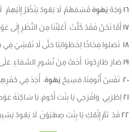
١٦
وَجْهُ
يَهْوِهْ
قَسَمَهُمْ. لاَ يَعُودُ يَنْظُرُ إِلَيْهِمْ. لَم
١٧
أَمَّا نَحْنُ فَقَدْ كَلَّتْ أَعْيُنُنَا مِنَ النَّظَرِ إِلَى عَوْنِ
١٨
نَصَبُوا فِخَاخًا لِخَطَوَاتِنَا حَتَّى لاَ نَمْشِيَ فِي سَاحَات
١٩
صَارَ طَارِدُونَا أَخَفَّ مِنْ نُسُورِ السَّمَاءِ. عَلَى الْجِبَ
٢٠
نَفَسُ أُنُوفِنَا، مَسِيحُ
يَهْوِهْ
، أُخِذَ فِي حُفَرِهِمِ
٢١
اِطْرَبِي وَافْرَحِي يَا بِنْتَ أَدُومَ، يَا سَاكِنَةَ عَوْصٍ
٢٢
قَدْ تَمَّ إِثْمُكِ يَا بِنْتَ صِهْيَوْنَ. لاَ يَعُودُ يَسْب