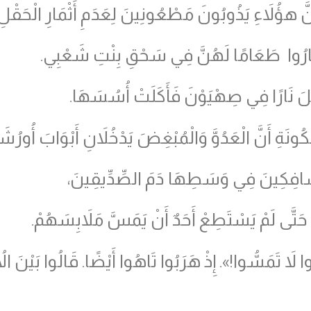
َّ هؤُلاَءِ يَذُوبُونَ مَطْعُونِينَ لِعَدَمِ أَثْمَارِ الْحَقْلِ
 صَارُوا طَعَامًا لَهُنَّ فِي سَحْقِ بِنْتِ شَعْبِي.
َ نَارًا فِي صِهْيَوْنَ فَأَكَلَتْ أُسُسَهَا.
ةِ أَنَّ الْعَدُوَّ وَالْمُبْغِضَ يَدْخُلاَنِ أَبْوَابَ أُورُشَل
السَّافِكِينَ فِي وَسَطِهَا دَمَ الصِّدِّيقِينَ،
حَتَّى لَمْ يَسْتَطِعْ أَحَدٌ أَنْ يَمَسَّ مَلاَبِسَهُمْ.
َ تَمَسُّوا!». إِذْ هَرَبُوا تَاهُوا أَيْضًا. قَالُوا بَيْنَ الأُ