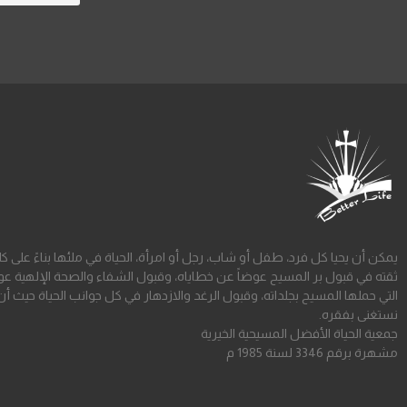
يمكن أن يحيا كل فرد، طفل أو شاب، رجل أو امرأة، الحياة في ملئها بناءً على ك
ثقته في قبول بر المسيح عوضاً عن خطاياه، وقبول الشفاء والصحة الإلهية عو
التي حملها المسيح بجلداته، وقبول الرغد والازدهار في كل جوانب الحياة حيث أن
نستغنى بفقره.
جمعية الحياة الأفضل المسيحية الخيرية
مشهرة برقم 3346 لسنة 1985 م