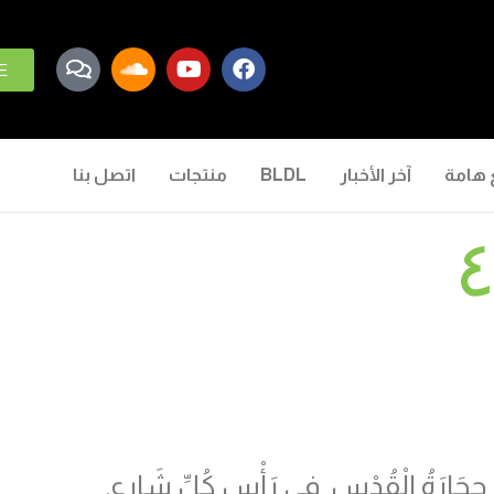
E
 هامة
آخر الأخبار
BLDL
منتجات
اتصل بنا
َالَتْ حِجَارَةُ الْقُدْسِ فِي رَأْسِ كُلِّ شَارِعٍ.