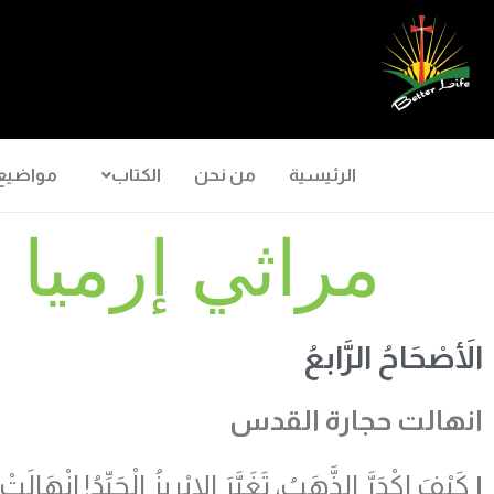
الرئيسية
من نحن
الكتاب
مواضيع
مراثي إرميا ٤
الأَصْحَاحُ الرَّابعُ
انهالت حجارة القدس
١
كَيْفَ اكْدَرَّ الذَّهَبُ، تَغَيَّرَ الإِبْرِيزُ الْجَيِّدُ! انْه