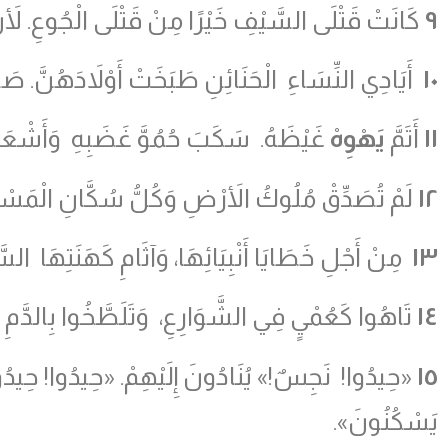
٩
كَانَتْ قَتْلَى السَّيْفِ خَيْرًا مِنْ قَتْلَى الْجُوعِ. لأَن
١٠
أَيَادِي النِّسَاءِ الْحَنَائِنِ طَبَخَتْ أَوْلاَدَهُنَّ.
١١
أَتَمَّ
يَهْوِهْ
غَيْظَهُ. سَكَبَ حُمُوَّ غَضَبِهِ وَأَشْعَل
١٢
لَمْ تُصَدِّقْ مُلُوكُ الأَرْضِ وَكُلُّ سُكَّانِ الْمَسْكُونَ
١٣
مِنْ أَجْلِ خَطَايَا أَنْبِيَائِهَا، وَآثَامِ كَهَنَتِهَا 
١٤
تَاهُوا كَعُمْيٍ فِي الشَّوَارِعِ، وَتَلَطَّخُوا بِالدَّمِ 
١٥
«حِيدُوا! نَجِسٌ!» يُنَادُونَ إِلَيْهِمْ. «حِيدُوا! حِيدُوا لا
يَسْكُنُونَ».