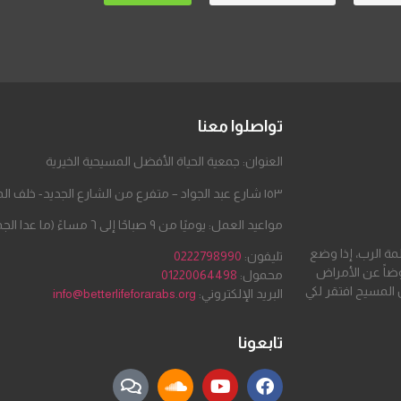
تواصلوا معنا
العنوان: جمعية الحياة الأفضل المسيحية الخيرية
١٥٣ شارع عبد الجواد – متفرع من الشارع الجديد- خلف المطحن – مدينة السلام
مواعيد العمل: يوميًا من ٩ صباحًا إلى ٦ مساءً (ما عدا الجمعة والسبت)
لمة الرب، إذا وضع
تليفون:
0222798990
ضاً عن الأمراض
محمول:
01220064498
 المسيح افتقر لكي
البريد الإلكتروني:
info@betterlifeforarabs.org
تابعونا