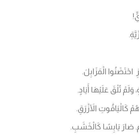
ٍ!
َةِ.
زِ احْتَضَنُوا الْمَزَابِلَ.
مْ تُلْقَ عَلَيْهَا أَيَادٍ.
هُمْ كَالْيَاقُوتِ الأَزْرَقِ.
. صَارَ يَابِسًا كَالْخَشَبِ.