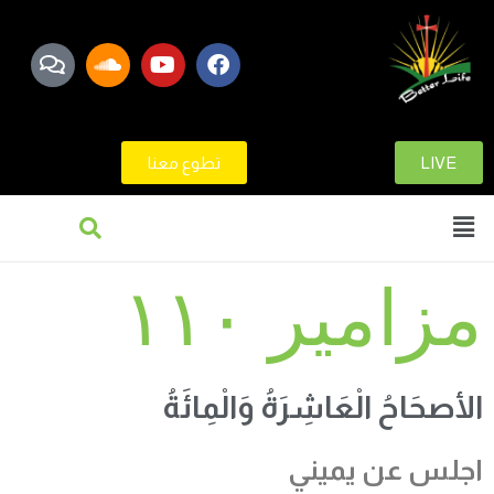
LIVE
تطوع معنا
مزامير ١١٠
الأصحَاحُ الْعَاشِرَةُ وَالْمِائَةُ
اجلس عن يميني