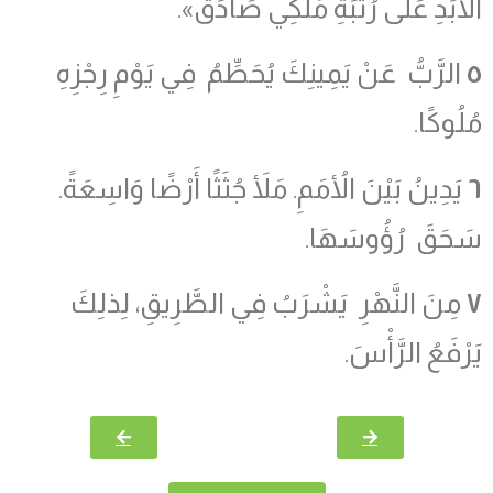
الأَبَدِ عَلَى رُتْبَةِ مَلْكِي صَادَقَ».
٥
الرَّبُّ عَنْ يَمِينِكَ يُحَطِّمُ فِي يَوْمِ رِجْزِهِ
مُلُوكًا.
٦
يَدِينُ بَيْنَ الأُمَمِ. مَلأَ جُثَثًا أَرْضًا وَاسِعَةً.
سَحَقَ رُؤُوسَهَا.
٧
مِنَ النَّهْرِ يَشْرَبُ فِي الطَّرِيقِ، لِذلِكَ
يَرْفَعُ الرَّأْسَ.