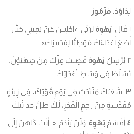
لِدَاوُدَ
.
مَزْمُورٌ
١
قَالَ
يَهْوِهْ
لِرَبِّي: «اجْلِسْ عَنْ يَمِينِي حَتَّى
أَضَعَ أَعْدَاءَكَ مَوْطِئًا لِقَدَمَيْكَ».
٢
يُرْسِلُ
يَهْوِهْ
قَضِيبَ عِزِّكَ مِنْ صِهْيَوْنَ.
تَسَلَّطْ فِي وَسَطِ أَعْدَائِكَ.
٣
شَعْبُكَ مُنْتَدَبٌ فِي يَوْمِ قُوَّتِكَ، فِي زِينَةٍ
مُقَدَّسَةٍ مِنْ رَحِمِ الْفَجْرِ، لَكَ طَلُّ حَدَاثَتِكَ.
٤
أَقْسَمَ
يَهْوِهْ
وَلَنْ يَنْدَمَ: « أَنْتَ كَاهِنٌ إِلَى