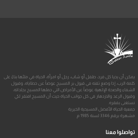
يمكن أن يحيا كل فرد، طفل أو شاب، رجل أو امرأة، الحياة في ملئها بناءً على
كلمة الرب، إذا وضع ثقته في قبول بر المسيح عوضاً عن خطاياه، وقبول
الشفاء والصحة الإلهية عوضاً عن الأمراض التي حملها المسيح بجلداته،
وقبول الرغد والازدهار في كل جوانب الحياة حيث أن المسيح افتقر لكي
نستغنى بفقره.
جمعية الحياة الأفضل المسيحية الخيرية
مشهرة برقم 3346 لسنة 1985 م
تواصلوا معنا