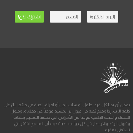
يمكن أن يحيا كل فرد، طفل أو شاب، رجل أو امرأة، الحياة في ملئها بناءً على
كلمة الرب، إذا وضع ثقته في قبول بر المسيح عوضاً عن خطاياه، وقبول
الشفاء والصحة الإلهية عوضاً عن الأمراض التي حملها المسيح بجلداته،
وقبول الرغد والازدهار في كل جوانب الحياة حيث أن المسيح افتقر لكي
نستغنى بفقره.