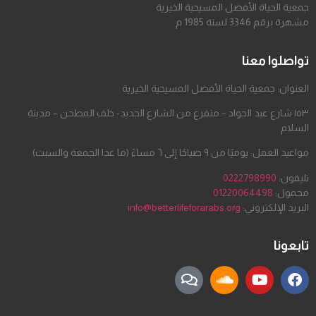
جمعية الحياة الأفضل المسيحية الخيرية
مشهرة برقم 3346 لسنة 1985 م
تواصلوا معنا
العنوان: جمعية الحياة الأفضل المسيحية الخيرية
١٥٣ شارع عبد الجواد – متفرع من الشارع الجديد- خلف المطحن – مدينة
السلام
مواعيد العمل: يوميًا من ٩ صباحًا إلى ٦ مساءً (ما عدا الجمعة والسبت)
تليفون:
0222798990
محمول:
01220064498
البريد الإلكتروني:
info@betterlifeforarabs.org
تابعونا