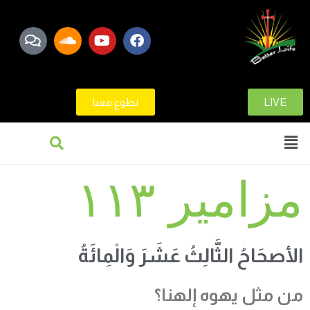
LIVE
تطوع معنا
مزامير ١١٣
الأصحَاحُ الثَّالِثُ عَشَرَ وَالْمِائَةُ
من مثل
يهوه إلهنا
؟