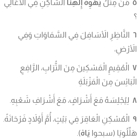
٥
مَنْ مِثْلُ
يَهْوِهْ
إِلَهِنَا
السَّاكِنِ فِي الأَعَالِي
؟
٦
النَّاظِرِ الأَسَافِلَ فِي السَّمَاوَاتِ وَفِي
الأَرْضِ،
٧
الْمُقِيمِ الْمَسْكِينَ مِنَ التُّرَابِ، الرَّافِعِ
الْبَائِسَ مِنَ الْمَزْبَلَةِ
٨
لِيُجْلِسَهُ مَعَ أَشْرَافٍ، مَعَ أَشْرَافِ شَعْبِهِ.
٩
الْمُسْكِنِ الْعَاقِرَ فِي بَيْتٍ، أُمَّ أَوْلاَدٍ فَرْحَانَةً.
هَلِّلُويَا (سبحوا
يَاهْ
).