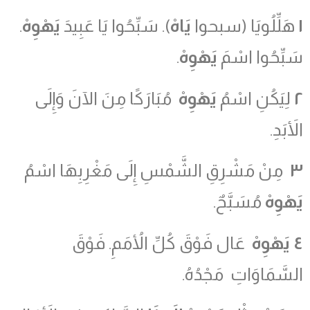
١
هَلِّلُويَا (سبحوا
يَاهْ
). سَبِّحُوا يَا عَبِيدَ
يَهْوِهْ
.
سَبِّحُوا اسْمَ
يَهْوِهْ
.
٢
لِيَكُنِ اسْمُ
يَهْوِهْ
مُبَارَكًا مِنَ الآنَ وَإِلَى
الأَبَدِ.
٣
مِنْ مَشْرِقِ الشَّمْسِ إِلَى مَغْرِبِهَا اسْمُ
يَهْوِهْ
مُسَبَّحٌ.
٤
يَهْوِهْ
عَال فَوْقَ كُلِّ الأُمَمِ. فَوْقَ
السَّمَاوَاتِ مَجْدُهُ.