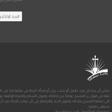
يمكن أن يحيا كل فرد، طفل أو شاب، رجل أو امرأة، الحياة في ملئها بناءً على ك
ثقته في قبول بر المسيح عوضاً عن خطاياه، وقبول الشفاء والصحة الإلهية عو
التي حملها المسيح بجلداته، وقبول الرغد والازدهار في كل جوانب الحياة حيث أن
نستغنى بفقره.
جمعية الحياة الأفضل المسيحية الخيرية