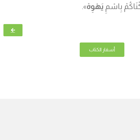
كْنَاكُمْ بِاسْمِ
يَهْوِهْ
».
أسفار الكتاب