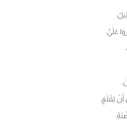
ِيلُ:
ا عَلَيَّ.
.
َ.
نْ يُقْلَعَ،
ْنَهُ.