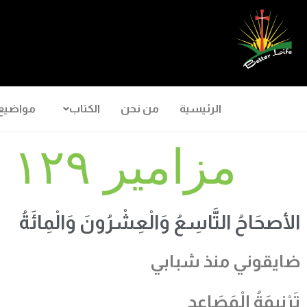
الرئيسية
من نحن
الكتاب
مواضيع
مزامير ١٢٩
الأصحَاحُ التَّاسِعُ وَالْعِشْرُونَ وَالْمِائَةُ
ضايقوني منذ شبابي
تَرْنِيمَةُ الْمَصَاعِدِ