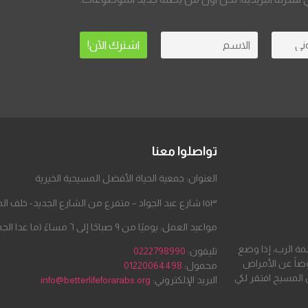
تواصلوا معنا
العنوان: جمعية الحياة الأفضل المسيحية الخيرية
١٥٣ شارع عبد الجواد – متفرع من الشارع الجديد- خلف المطحن – مدينة السلام
مواعيد العمل: يوميًا من ٩ صباحًا إلى ٦ مساءً (ما عدا الجمعة والسبت)
لمة الرب، إذا وضع
تليفون:
0222798990
ضاً عن الأمراض
محمول:
01220064498
 المسيح افتقر لكي
البريد الإلكتروني:
info@betterlifeforarabs.org