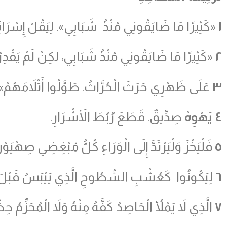
١
«كَثِيرًا مَا ضَايَقُونِي مُنْذُ شَبَابِي». لِيَقُلْ إِسْرَائ
٢
«كَثِيرًا مَا ضَايَقُونِي مُنْذُ شَبَابِي، لكِنْ لَمْ يَقْدِرُو
٣
عَلَى ظَهْرِي حَرَثَ الْحُرَّاثُ. طَوَّلُوا أَتْلاَمَهُمْ»
٤
يَهْوِهْ
صِدِّيقٌ. قَطَعَ رُبُطَ الأَشْرَارِ.
٥
فَلْيَخْزَ وَلْيَرْتَدَّ إِلَى الْوَرَاءِ كُلُّ مُبْغِضِي صِهْيَوْن
٦
لِيَكُونُوا كَعُشْبِ السُّطُوحِ الَّذِي يَيْبَسُ قَبْلَ أَ
٧
الَّذِي لاَ يَمْلأُ الْحَاصِدُ كَفَّهُ مِنْهُ وَلاَ الْمُحَزِّمُ حِض