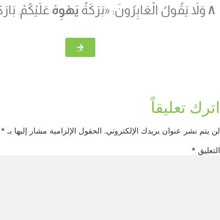
٨
وَلاَ يَقُولُ الْعَابِرُونَ: «بَرَكَةُ
يَهْوِهْ
عَلَيْكُمْ. بَارَ
اترك تعليقاً
لن يتم نشر عنوان بريدك الإلكتروني.
الحقول الإلزامية مشار إليها بـ
*
التعليق
*