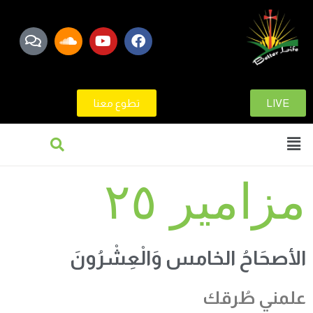
LIVE
تطوع معنا
مزامير ٢٥
الأصحَاحُ الخامس وَالْعِشْرُونَ
علمني طُرقك