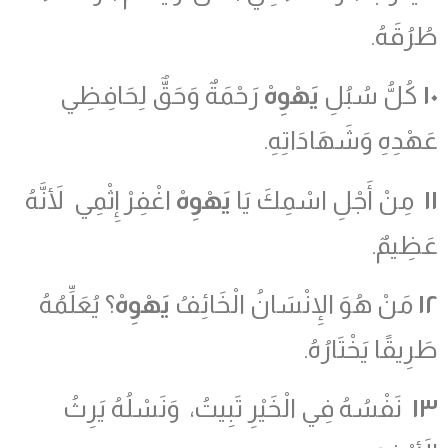
طُرُقَهُ.
١٠
كُلُّ سُبُلِ
يَهْوِهْ
رَحْمَةٌ وَحَقٌّ لِحَافِظِي
عَهْدِهِ وَشَهَادَاتِهِ.
١١
مِنْ أَجْلِ اسْمِكَ يَا
يَهْوِهْ
اغْفِرْ إِثْمِي لأَنَّهُ
عَظِيمٌ.
١٢
مَنْ هُوَ الإِنْسَانُ الْخَائِفُ
يَهْوِهْ
؟ يُعَلِّمُهُ
طَرِيقًا يَخْتَارُهُ.
١٣
نَفْسُهُ فِي الْخَيْرِ تَبِيتُ، وَنَسْلُهُ يَرِثُ