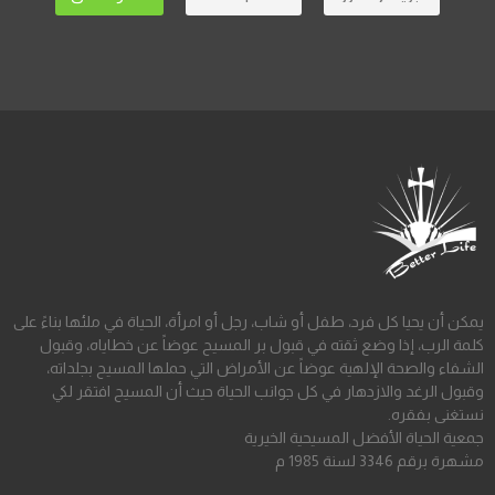
يمكن أن يحيا كل فرد، طفل أو شاب، رجل أو امرأة، الحياة في ملئها بناءً على
كلمة الرب، إذا وضع ثقته في قبول بر المسيح عوضاً عن خطاياه، وقبول
الشفاء والصحة الإلهية عوضاً عن الأمراض التي حملها المسيح بجلداته،
وقبول الرغد والازدهار في كل جوانب الحياة حيث أن المسيح افتقر لكي
نستغنى بفقره.
جمعية الحياة الأفضل المسيحية الخيرية
مشهرة برقم 3346 لسنة 1985 م