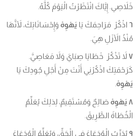
خَلاَصِي. إِيَّاكَ انْتَظَرْتُ الْيَوْمَ كُلَّهُ.
٦
اذْكُرْ مَرَاحِمَكَ يَا
يَهْوِهْ
وَإِحْسَانَاتِكَ، لأَنَّهَا
مُنْذُ الأَزَلِ هِيَ.
٧
لاَ تَذْكُرْ خَطَايَا صِبَايَ وَلاَ مَعَاصِيَّ.
كَرَحْمَتِكَ اذْكُرْنِي أَنْتَ مِنْ أَجْلِ جُودِكَ يَا
يَهْوِهْ
.
٨
يَهْوِهْ
صَالِحٌ وَمُسْتَقِيمٌ، لِذلِكَ يُعَلِّمُ
الْخُطَاةَ الطَّرِيقَ.
٩
يُدَرِّبُ الْوُدَعَاءَ فِي الْحَقِّ، وَيُعَلِّمُ الْوُدَعَاءَ