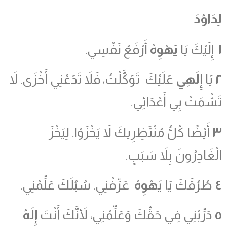
لِدَاوُدَ
١
إِلَيْكَ يَا
يَهْوِهْ
أَرْفَعُ نَفْسِي.
٢
يَا
إِلَهِي
عَلَيْكَ تَوَكَّلْتُ، فَلاَ تَدَعْنِي أَخْزَى. لاَ
تَشْمَتْ بِي أَعْدَائِي.
٣
أَيْضًا كُلُّ مُنْتَظِرِيكَ لاَ يَخْزَوْا. لِيَخْزَ
الْغَادِرُونَ بِلاَ سَبَبٍ.
٤
طُرُقَكَ يَا
يَهْوِهْ
عَرِّفْنِي. سُبُلَكَ عَلِّمْنِي.
٥
دَرِّبْنِي فِي حَقِّكَ وَعَلِّمْنِي، لأَنَّكَ أَنْتَ
إِلَهُ