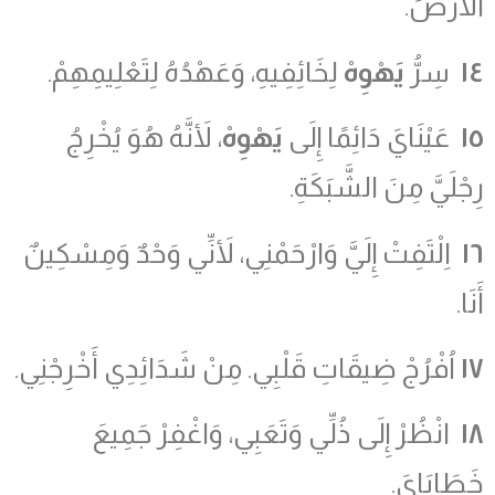
الأَرْضَ.
١٤
سِرُّ
يَهْوِهْ
لِخَائِفِيهِ، وَعَهْدُهُ لِتَعْلِيمِهِمْ.
١٥
عَيْنَايَ دَائِمًا إِلَى
يَهْوِهْ
، لأَنَّهُ هُوَ يُخْرِجُ
رِجْلَيَّ مِنَ الشَّبَكَةِ.
١٦
اِلْتَفِتْ إِلَيَّ وَارْحَمْنِي، لأَنِّي وَحْدٌ وَمِسْكِينٌ
أَنَا.
١٧
اُفْرُجْ ضِيقَاتِ قَلْبِي. مِنْ شَدَائِدِي أَخْرِجْنِي.
١٨
انْظُرْ إِلَى ذُلِّي وَتَعَبِي، وَاغْفِرْ جَمِيعَ
خَطَايَايَ.