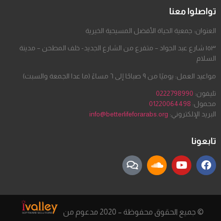
تواصلوا معنا
العنوان: جمعية الحياة الأفضل المسيحية الخيرية
١٥٣ شارع عبد الجواد – متفرع من الشارع الجديد- خلف المطحن – مدينة
السلام
مواعيد العمل: يوميًا من ٩ صباحًا إلى ٦ مساءً (ما عدا الجمعة والسبت)
تليفون:
0222798990
محمول:
01220064498
البريد الإلكتروني:
info@betterlifeforarabs.org
تابعونا
© جميع الحقوق محفوظة – 2020 مدعوم من