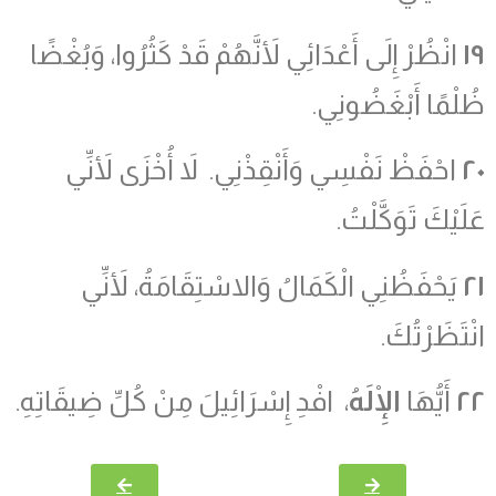
١٩
انْظُرْ إِلَى أَعْدَائِي لأَنَّهُمْ قَدْ كَثُرُوا، وَبُغْضًا
ظُلْمًا أَبْغَضُونِي.
٢٠
احْفَظْ نَفْسِي وَأَنْقِذْنِي. لاَ أُخْزَى لأَنِّي
عَلَيْكَ تَوَكَّلْتُ.
٢١
يَحْفَظُنِي الْكَمَالُ وَالاسْتِقَامَةُ، لأَنِّي
انْتَظَرْتُكَ.
٢٢
أَيُّهَا
الْإِلَهُ
، افْدِ إِسْرَائِيلَ مِنْ كُلِّ ضِيقَاتِهِ.