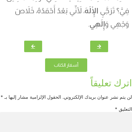
فِيَّ؟ تَرَجَّيِ
الْإِلَهَ
، لأَنِّي بَعْدُ أَحْمَدُهُ، خَلاَصَ
وَجْهِي وَ
إِلَهِي
.
أسفار الكتاب
اترك تعليقاً
لن يتم نشر عنوان بريدك الإلكتروني.
الحقول الإلزامية مشار إليها بـ
*
التعليق
*