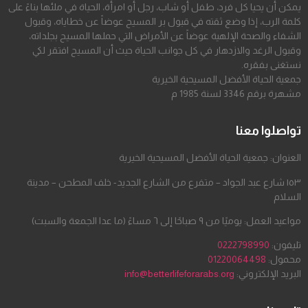
يمكن أن يحيا كل فرد، طفل أو شاب، رجل أو امرأة، الحياة في ملئها بناءً على
كلمة الرب، إذا وضع ثقته في قبول بر المسيح عوضاً عن خطاياه، وقبول
الشفاء والصحة الإلهية عوضاً عن الأمراض التي حملها المسيح بجلداته،
وقبول الرغد والازدهار في كل جوانب الحياة حيث أن المسيح افتقر لكي
نستغنى بفقره.
جمعية الحياة الأفضل المسيحية الخيرية
مشهرة برقم 3346 لسنة 1985 م
تواصلوا معنا
العنوان: جمعية الحياة الأفضل المسيحية الخيرية
١٥٣ شارع عبد الجواد – متفرع من الشارع الجديد- خلف المطحن – مدينة
السلام
مواعيد العمل: يوميًا من ٩ صباحًا إلى ٦ مساءً (ما عدا الجمعة والسبت)
تليفون:
0222798990
محمول:
01220064498
البريد الإلكتروني:
info@betterlifeforarabs.org