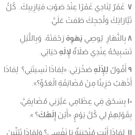
٧
غَمْرٌ يُنَادِي غَمْرًا عِنْدَ صَوْتِ مَيَازِيبِكَ. كُلُّ
تَيَّارَاتِكَ وَلُجَجِكَ طَمَتْ عَلَيَّ.
٨
بِالنَّهَارِ يُوصِي
يَهْوِهْ
رَحْمَتَهُ، وَبِاللَّيْلِ
تَسْبِيحُهُ عِنْدِي صَلاَةٌ
لإِلَهِ
حَيَاتِي.
٩
أَقُولُ
لِلْإِلَهِ
صَخْرَتِي: «لِمَاذَا نَسِيتَنِي؟ لِمَاذَا
أَذْهَبُ حَزِينًا مِنْ مُضَايَقَةِ الْعَدُوِّ؟».
١٠
بِسَحْق فِي عِظَامِي عَيَّرَنِي مُضَايِقِيَّ،
بِقَوْلِهِمْ لِي كُلَّ يَوْمٍ: «أَيْنَ
إِلَهُكَ
؟ ».
١١
لِمَاذَا أَنْتِ مُنْحَنِيَةٌ يَا نَفْسِي؟ وَلِمَاذَا تَئِنِّينَ