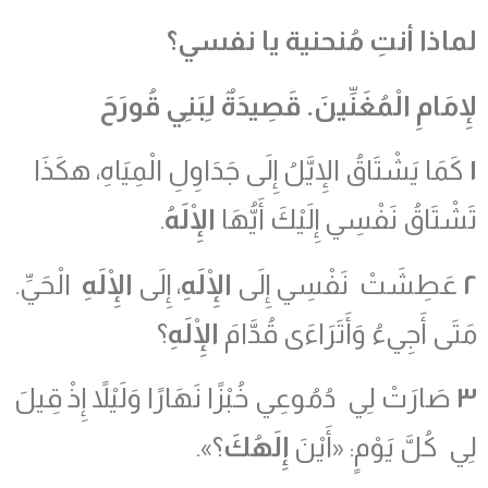
لماذا أنتِ مُنحنية يا نفسي؟
لإِمَامِ الْمُغَنِّينَ
.
قَصِيدَةٌ لِبَنِي قُورَحَ
١
كَمَا يَشْتَاقُ الإِيَّلُ إِلَى جَدَاوِلِ الْمِيَاهِ، هكَذَا
تَشْتَاقُ نَفْسِي إِلَيْكَ أَيُّهَا
الْإِلَهُ
.
٢
عَطِشَتْ نَفْسِي إِلَى
الْإِلَهِ
، إِلَى
الْإِلَهِ
الْحَيِّ.
مَتَى أَجِيءُ وَأَتَرَاءَى قُدَّامَ
الْإِلَهِ
؟
٣
صَارَتْ لِي دُمُوعِي خُبْزًا نَهَارًا وَلَيْلاً إِذْ قِيلَ
لِي كُلَّ يَوْمٍ: «أَيْنَ
إِلَهُكَ
؟».