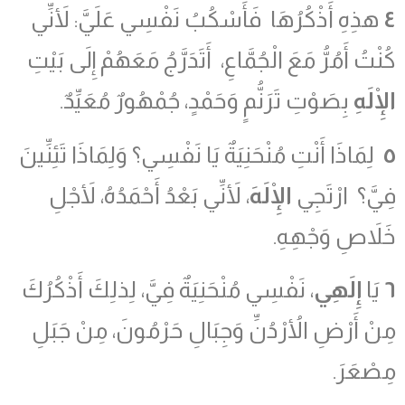
٤
هذِهِ أَذْكُرُهَا فَأَسْكُبُ نَفْسِي عَلَيَّ: لأَنِّي
كُنْتُ أَمُرُّ مَعَ الْجُمَّاعِ، أَتَدَرَّجُ مَعَهُمْ إِلَى بَيْتِ
الْإِلَهِ
بِصَوْتِ تَرَنُّمٍ وَحَمْدٍ، جُمْهُورٌ مُعَيِّدٌ.
٥
لِمَاذَا أَنْتِ مُنْحَنِيَةٌ يَا نَفْسِي؟ وَلِمَاذَا تَئِنِّينَ
فِيَّ؟ ارْتَجِي
الْإِلَهَ
، لأَنِّي بَعْدُ أَحْمَدُهُ، لأَجْلِ
خَلاَصِ وَجْهِهِ.
٦
يَا
إِلَهِي
، نَفْسِي مُنْحَنِيَةٌ فِيَّ، لِذلِكَ أَذْكُرُكَ
مِنْ أَرْضِ الأُرْدُنِّ وَجِبَالِ حَرْمُونَ، مِنْ جَبَلِ
مِصْعَرَ.