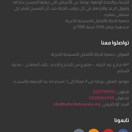
الشفاء والصحة الإلهية عوضاً عن الأمراض التي حملها المسيح بجلداته،
وقبول الرغد والازدهار في كل جوانب الحياة حيث أن المسيح افتقر لكي
نستغنى بفقره.
جمعية الحياة الأفضل المسيحية الخيرية
مشهرة برقم 3346 لسنة 1985 م
تواصلوا معنا
العنوان: جمعية الحياة الأفضل المسيحية الخيرية
١٥٣ شارع عبد الجواد – متفرع من الشارع الجديد- خلف المطحن – مدينة
السلام
مواعيد العمل: يوميًا من ٩ صباحًا إلى ٦ مساءً (ما عدا الجمعة والسبت)
تليفون:
0222798990
محمول:
01220064498
البريد الإلكتروني:
info@betterlifeforarabs.org
تابعونا