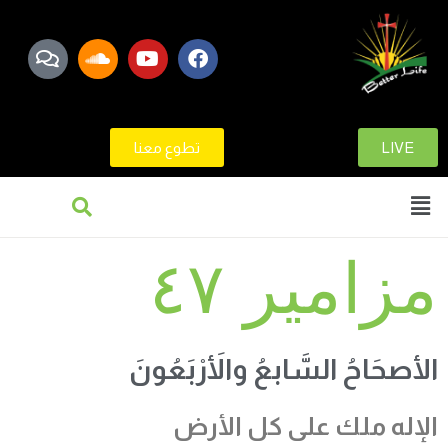
LIVE
تطوع معنا
مزامير ٤٧
الأصحَاحُ السَّابعُ والأَرْبَعُونَ
الإله
ملك على كل الأرض