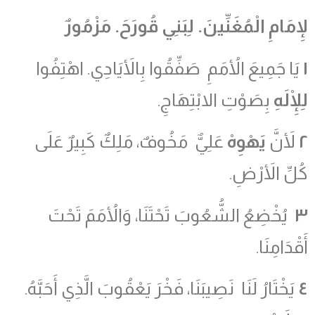
لإِمَامِ الْمُغَنِّينَ
.
لِبَنِي قُورَحَ
.
مَزْمُورٌ
١
يَا جَمِيعَ الأُمَمِ صَفِّقُوا بِالأَيَادِي. اهْتِفُوا
لِلْإِلَهِ
بِصَوْتِ الابْتِهَاجِ.
٢
لأَنَّ
يَهْوِهْ
عَلِيٌّ مَخُوفٌ، مَلِكٌ كَبِيرٌ عَلَى
كُلِّ الأَرْضِ.
٣
يُخْضِعُ الشُّعُوبَ تَحْتَنَا، وَالأُمَمَ تَحْتَ
أَقْدَامِنَا.
٤
يَخْتَارُ لَنَا نَصِيبَنَا، فَخْرَ يَعْقُوبَ الَّذِي أَحَبَّهُ.