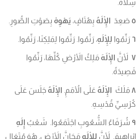
سِلاَهْ.
٥
صَعِدَ
الْإِلَهُ
بِهُتَافٍ،
يَهْوِهْ
بِصَوْتِ الصُّورِ.
٦
رَنِّمُوا
لِلْإِلَهِ
، رَنِّمُوا. رَنِّمُوا لِمَلِكِنَا، رَنِّمُوا.
٧
لأَنَّ
الْإِلَهَ
مَلِكُ الأَرْضِ كُلِّهَا، رَنِّمُوا
قَصِيدَةً.
٨
مَلَكَ
الْإِلَهُ
عَلَى الأُمَمِ.
الْإِلَهُ
جَلَسَ عَلَى
كُرْسِيِّ قُدْسِهِ.
٩
شُرَفَاءُ الشُّعُوبِ اجْتَمَعُوا. شَعْبُ
إِلَهِ
إِبْراهِيمَ. لأَنَّ
لِلْإِلَهِ
مَجَانَّ الأَرْضِ. هُوَ مُتَعَال