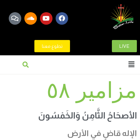
LIVE
تطوع معنا
مزامير ٥٨
الأصحَاحُ الثَّامِنُ وَالخَمْسُونَ
الإله
قاضٍ في الأرض