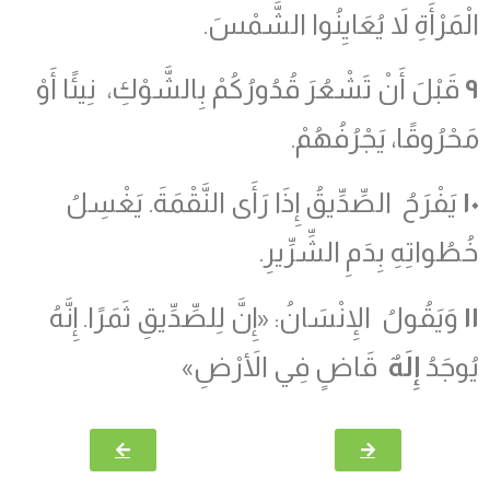
الْمَرْأَةِ لاَ يُعَايِنُوا الشَّمْسَ.
٩
قَبْلَ أَنْ تَشْعُرَ قُدُورُكُمْ بِالشَّوْكِ، نِيئًا أَوْ
مَحْرُوقًا، يَجْرُفُهُمْ.
١٠
يَفْرَحُ الصِّدِّيقُ إِذَا رَأَى النَّقْمَةَ. يَغْسِلُ
خُطُواتِهِ بِدَمِ الشِّرِّيرِ.
١١
وَيَقُولُ الإِنْسَانُ: «إِنَّ لِلصِّدِّيقِ ثَمَرًا. إِنَّهُ
يُوجَدُ
إِلَهٌ
قَاضٍ فِي الأَرْضِ»