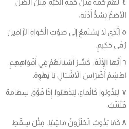
٤
لَهُمْ حُمَةٌ مِثْلُ حُمَةِ الْحَيَّةِ. مِثْلُ الصِّلِّ
الأَصَمِّ يَسُدُّ أُذُنَهُ،
٥
الَّذِي لاَ يَسْتَمِعُ إِلَى صَوْتِ الْحُوَاةِ الرَّاقِينَ
رُقَى حَكِيمٍ.
٦
أَيُّهَا
الْإِلَهُ
، كَسِّرْ أَسْنَانَهُمْ فِي أَفْوَاهِهِمِ.
اهْشِمْ أَضْرَاسَ الأَشْبَالِ يَا
يَهْوِهْ
.
٧
لِيَذُوبُوا كَالْمَاءِ، لِيَذْهَبُوا. إِذَا فَوَّقَ سِهَامَهُ
فَلْتَنْبُ.
٨
كَمَا يَذُوبُ الْحَلَزُونُ مَاشِيًا. مِثْلَ سِقْطِ