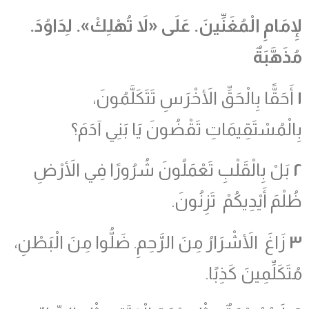
لإِمَامِ الْمُغَنِّينَ
.
عَلَى
«
لاَ تُهْلِكْ
»
.
لِدَاوُدَ
.
مُذَهَّبَةٌ
١
أَحَقًّا بِالْحَقِّ الأَخْرَسِ تَتَكَلَّمُونَ،
بِالْمُسْتَقِيمَاتِ تَقْضُونَ يَا بَنِي آدَمَ؟
٢
بَلْ بِالْقَلْبِ تَعْمَلُونَ شُرُورًا فِي الأَرْضِ
ظُلْمَ أَيْدِيكُمْ تَزِنُونَ.
٣
زَاغَ الأَشْرَارُ مِنَ الرَّحِمِ. ضَلُّوا مِنَ الْبَطْنِ،
مُتَكَلِّمِينَ كَذِبًا.