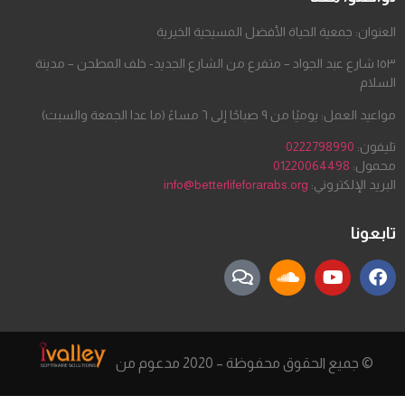
العنوان: جمعية الحياة الأفضل المسيحية الخيرية
١٥٣ شارع عبد الجواد – متفرع من الشارع الجديد- خلف المطحن – مدينة
السلام
مواعيد العمل: يوميًا من ٩ صباحًا إلى ٦ مساءً (ما عدا الجمعة والسبت)
تليفون:
0222798990
محمول:
01220064498
البريد الإلكتروني:
info@betterlifeforarabs.org
تابعونا
© جميع الحقوق محفوظة – 2020 مدعوم من