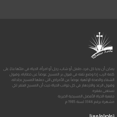
يمكن أن يحيا كل فرد، طفل أو شاب، رجل أو امرأة، الحياة في ملئها بناءً على
كلمة الرب، إذا وضع ثقته في قبول بر المسيح عوضاً عن خطاياه، وقبول
الشفاء والصحة الإلهية عوضاً عن الأمراض التي حملها المسيح بجلداته،
وقبول الرغد والازدهار في كل جوانب الحياة حيث أن المسيح افتقر لكي
نستغنى بفقره.
جمعية الحياة الأفضل المسيحية الخيرية
مشهرة برقم 3346 لسنة 1985 م
تواصلوا معنا