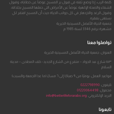
كلمة الرب، إذا وضع ثقته في قبول بر المسيح عوضاً عن خطاياه، وقبول
الشفاء والصحة الإلهية عوضاً عن الأمراض التي حملها المسيح بجلداته،
وقبول الرغد والازدهار في كل جوانب الحياة حيث أن المسيح افتقر لكي
نستغنى بفقره.
جمعية الحياة الأفضل المسيحية الخيرية
مشهرة برقم 3346 لسنة 1985 م
تواصلوا معنا
العنوان: جمعية الحياة الأفضل المسيحية الخيرية
١٥٣ شارع عبد الجواد – متفرع من الشارع الجديد- خلف المطحن – مدينة
السلام
مواعيد العمل: يوميًا من ٩ صباحًا إلى ٦ مساءً (ما عدا الجمعة والسبت)
تليفون:
0222798990
محمول:
01220064498
البريد الإلكتروني:
info@betterlifeforarabs.org
تابعونا